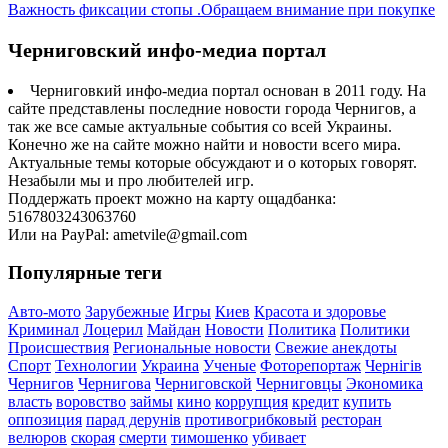
Важность фиксации стопы .Обращаем внимание при покупке
Черниговский инфо-медиа портал
Черниговкий инфо-медиа портал основан в 2011 году. На
сайте представлены последние новости города Чернигов, а
так же все самые актуальные события со всей Украины.
Конечно же на сайте можно найти и новости всего мира.
Актуальные темы которые обсуждают и о которых говорят.
Незабыли мы и про любителей игр.
Поддержать проект можно на карту ощадбанка:
5167803243063760
Или на PayPal: ametvile@gmail.com
Популярные теги
Авто-мото
Зарубежные
Игры
Киев
Красота и здоровье
Криминал
Лоцерил
Майдан
Новости
Политика
Политики
Происшествия
Региональные новости
Свежие анекдоты
Спорт
Технологии
Украина
Ученые
Фоторепортаж
Чернігів
Чернигов
Чернигова
Черниговской
Черниговцы
Экономика
власть
воровство
займы
кино
коррупция
кредит
купить
оппозиция
парад дерунів
противогрибковый
ресторан
велюров
скорая
смерти
тимошенко
убивает