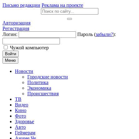
Письмо редакции
Реклама на проекте
Авторизация
Регистрация
Логин:
Пароль (
забыли?
):
Чужой компьютер
Войти
Меню
Новости
Городские новости
Политика
Экономика
Происшествия
ТВ
Видео
Кино
Фото
Здоровье
Авто
Геймерам
Аниме Че