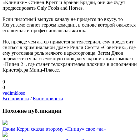
«Клиники» Стивен Крегг и Брайан Брэдли, они же будут
продюсировать Only Fools and Horses.
Если пилотный выпуск каналу не придется по вкусу, то
Легуизамо станет героем комедии, в основе которой окажется
его личная и профессиональная жизнь.
Но, прежде чем актер примется за телесериал, ему предстоит
сняться в криминальной драме Ридли Скотта «Советник», где
ему уготована роль мелкого наркоторговца. Затем Джон
переместится на съемочную площадку экранизации комикса
«Пипец 2», где станет телохранителем плохиша в исполнении
Кристофера Минц-Плассе.
0
0
vadimklose
Все новости
/
Кино новости
Похожие публикации
Джим Керри сказал второму «Пипцу» свое «да»