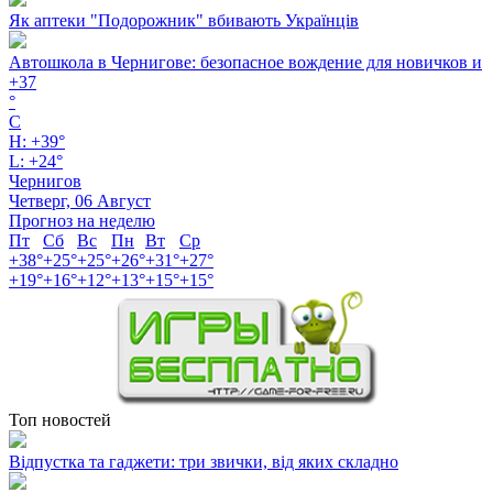
Як аптеки "Подорожник" вбивають Українців
Автошкола в Чернигове: безопасное вождение для новичков и
+
37
°
C
H:
+
39°
L:
+
24°
Чернигов
Четверг, 06 Август
Прогноз на неделю
Пт
Сб
Вс
Пн
Вт
Ср
+
38°
+
25°
+
25°
+
26°
+
31°
+
27°
+
19°
+
16°
+
12°
+
13°
+
15°
+
15°
Топ новостей
Відпустка та гаджети: три звички, від яких складно