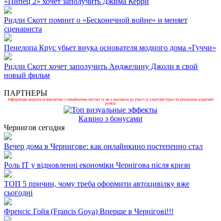
«Пипец 2» хочет заполучить Джима Керри
Ридли Скотт помнит о «Бесконечной войне» и меняет
сценариста
Пенелопа Крус убьет внука основателя модного дома «Гуччи»
Ридли Скотт хочет заполучить Анджелину Джоли в свой
новый фильм
ПАРТНЕРЫ
Інформація надається виключно з ознайомчою метою та не є закликом до участі в азартних іграх чи рекламою азартних
розваг.
Казино з бонусами
Чернигов сегодня
Вечер дома в Чернигове: как онлайнкино постепенно стал
Роль ІТ у відновленні економіки Чернігова після кризи
ТОП 5 причин, чому треба оформити автоцивілку вже
сьогодні
Френсіс Гойя (Francis Goya) Вперше в Чернігові!!!