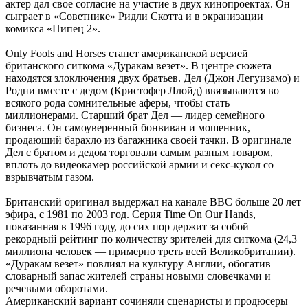
актер дал свое согласие на участие в двух кинопроектах. Он
сыграет в «Советнике» Ридли Скотта и в экранизации
комикса «Пипец 2».
Only Fools and Horses станет американской версией
британского ситкома «Дуракам везет». В центре сюжета
находятся злоключения двух братьев. Дел (Джон Легуизамо) и
Родни вместе с дедом (Кристофер Ллойд) ввязываются во
всякого рода сомнительные аферы, чтобы стать
миллионерами. Старший брат Дел — лидер семейного
бизнеса. Он самоуверенный бонвиван и мошенник,
продающий барахло из багажника своей тачки. В оригинале
Дел с братом и дедом торговали самым разным товаром,
вплоть до видеокамер российской армии и секс-кукол со
взрывчатым газом.
Британский оригинал выдержал на канале BBC больше 20 лет
эфира, с 1981 по 2003 год. Серия Time On Our Hands,
показанная в 1996 году, до сих пор держит за собой
рекордный рейтинг по количеству зрителей для ситкома (24,3
миллиона человек — примерно треть всей Великобритании).
«Дуракам везет» повлиял на культуру Англии, обогатив
словарный запас жителей страны новыми словечками и
речевыми оборотами.
Американский вариант сочиняли сценаристы и продюсеры