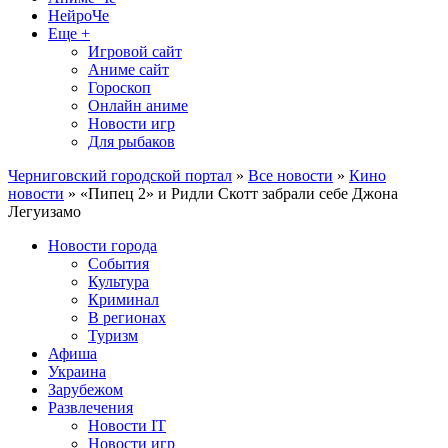
НейроЧе
Еще +
Игровой сайт
Аниме сайт
Гороскоп
Онлайн аниме
Новости игр
Для рыбаков
Черниговский городской портал
»
Все новости
»
Кино
новости
» «Пипец 2» и Ридли Скотт забрали себе Джона
Легуизамо
Новости города
События
Культура
Криминал
В регионах
Туризм
Афиша
Украина
Зарубежом
Развлечения
Новости IT
Новости игр