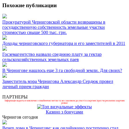
Похожие публикации
Прокуратурой Черниговской области возвращены в
государственную собственность земельные участки
стоимостью свыше 500 тыс. грн.
Доходы черниговского губернатора и его заместителей в 2011
Госземагентство назвало среднюю плату за гектар
сельскохозяйственных земельных паев
В Чернигове нашлось еще 3 га свободной земли. Для своих?
Заместитель мэра Чернигова Александр Сердюк провел
личный прием граждан
ПАРТНЕРЫ
Інформація надається виключно з ознайомчою метою та не є закликом до участі в азартних іграх чи рекламою азартних
розваг.
Казино з бонусами
Чернигов сегодня
Вечер дома в Чернигове: как онлайнкино постепенно стал