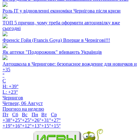
Роль ІТ у відновленні економіки Чернігова після кризи
ТОП 5 причин, чому треба оформити автоцивілку вже
сьогодні
Френсіс Гойя (Francis Goya) Вперше в Чернігові!!!
Як аптеки "Подорожник" вбивають Українців
Автошкола в Чернигове: безопасное вождение для новичков и
+
35
°
C
H:
+
39°
L:
+
23°
Чернигов
Четверг, 06 Август
Прогноз на неделю
Пт
Сб
Вс
Пн
Вт
Ср
+
38°
+
25°
+
25°
+
26°
+
31°
+
27°
+
19°
+
16°
+
12°
+
13°
+
15°
+
15°