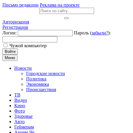
Письмо редакции
Реклама на проекте
Авторизация
Регистрация
Логин:
Пароль (
забыли?
):
Чужой компьютер
Войти
Меню
Новости
Городские новости
Политика
Экономика
Происшествия
ТВ
Видео
Кино
Фото
Здоровье
Авто
Геймерам
Аниме Че