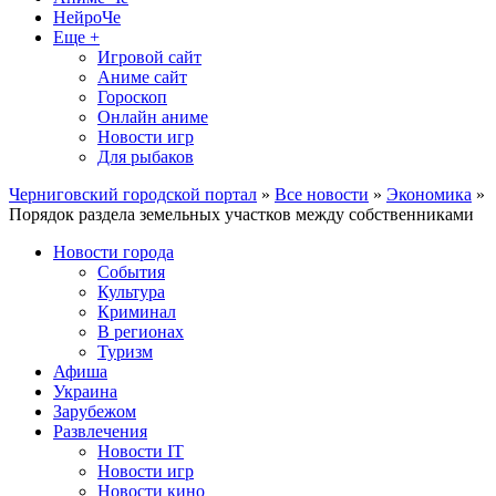
НейроЧе
Еще +
Игровой сайт
Аниме сайт
Гороскоп
Онлайн аниме
Новости игр
Для рыбаков
Черниговский городской портал
»
Все новости
»
Экономика
»
Порядок раздела земельных участков между собственниками
Новости города
События
Культура
Криминал
В регионах
Туризм
Афиша
Украина
Зарубежом
Развлечения
Новости IT
Новости игр
Новости кино