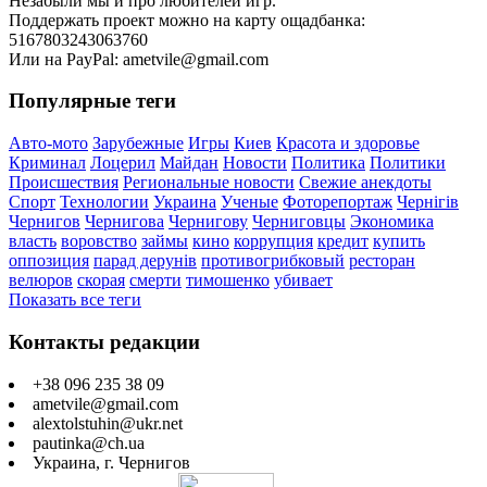
Незабыли мы и про любителей игр.
Поддержать проект можно на карту ощадбанка:
5167803243063760
Или на PayPal: ametvile@gmail.com
Популярные теги
Авто-мото
Зарубежные
Игры
Киев
Красота и здоровье
Криминал
Лоцерил
Майдан
Новости
Политика
Политики
Происшествия
Региональные новости
Свежие анекдоты
Спорт
Технологии
Украина
Ученые
Фоторепортаж
Чернігів
Чернигов
Чернигова
Чернигову
Черниговцы
Экономика
власть
воровство
займы
кино
коррупция
кредит
купить
оппозиция
парад дерунів
противогрибковый
ресторан
велюров
скорая
смерти
тимошенко
убивает
Показать все теги
Контакты редакции
+38 096 235 38 09
ametvile@gmail.com
alextolstuhin@ukr.net
pautinka@ch.ua
Украина, г. Чернигов