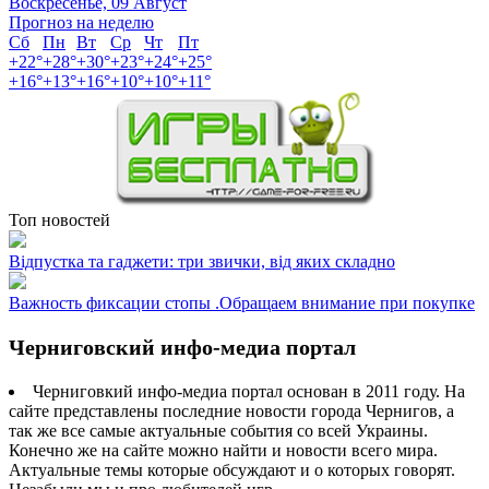
Воскресенье, 09 Август
Прогноз на неделю
Сб
Пн
Вт
Ср
Чт
Пт
+
22°
+
28°
+
30°
+
23°
+
24°
+
25°
+
16°
+
13°
+
16°
+
10°
+
10°
+
11°
Топ новостей
Відпустка та гаджети: три звички, від яких складно
Важность фиксации стопы .Обращаем внимание при покупке
Черниговский инфо-медиа портал
Черниговкий инфо-медиа портал основан в 2011 году. На
сайте представлены последние новости города Чернигов, а
так же все самые актуальные события со всей Украины.
Конечно же на сайте можно найти и новости всего мира.
Актуальные темы которые обсуждают и о которых говорят.