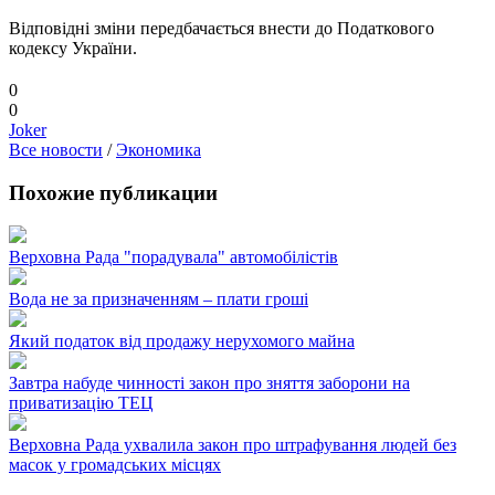
Відповідні зміни передбачається внести до Податкового
кодексу України.
0
0
Joker
Все новости
/
Экономика
Похожие публикации
Верховна Рада "порадувала" автомобілістів
Вода не за призначенням – плати гроші
Який податок від продажу нерухомого майна
Завтра набуде чинності закон про зняття заборони на
приватизацію ТЕЦ
Верховна Рада ухвалила закон про штрафування людей без
масок у громадських місцях