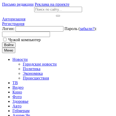
Письмо редакции
Реклама на проекте
Авторизация
Регистрация
Логин:
Пароль (
забыли?
):
Чужой компьютер
Войти
Меню
Новости
Городские новости
Политика
Экономика
Происшествия
ТВ
Видео
Кино
Фото
Здоровье
Авто
Геймерам
Аниме Че