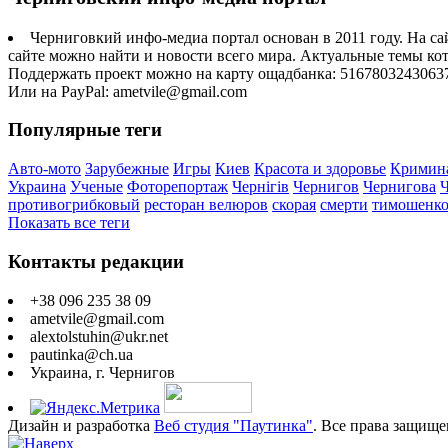
Черниговкий инфо-медиа портал основан в 2011 году. На са
сайте можно найти и новости всего мира. Актуальные темы ко
Поддержать проект можно на карту ощадбанка: 5167803243063
Или на PayPal: ametvile@gmail.com
Популярные теги
Авто-мото
Зарубежные
Игры
Киев
Красота и здоровье
Кримин
Украина
Ученые
Фоторепортаж
Чернігів
Чернигов
Чернигова
противогрибковый
ресторан велюров
скорая
смерти
тимошенк
Показать все теги
Контакты редакции
+38 096 235 38 09
ametvile@gmail.com
alextolstuhin@ukr.net
pautinka@ch.ua
Украина, г. Чернигов
Дизайн и разработка
Веб студия "Паутинка"
. Все права защище