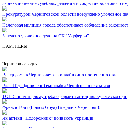
За невыполнение судебных решений и сокрытие залогового им
Прокуратурой Черниговской области возбуждено уголовное де
Налоговая милиция города обеспечивает соблюдение законност
Заведено уголовное дело на СК "Укрферри"
ПАРТНЕРЫ
Чернигов сегодня
Вечер дома в Чернигове: как онлайнкино постепенно стал
Роль ІТ у відновленні економіки Чернігова після кризи
ТОП 5 причин, чому треба оформити автоцивілку вже сьогодні
Френсіс Гойя (Francis Goya) Вперше в Чернігові!!!
Як аптеки "Подорожник" вбивають Українців