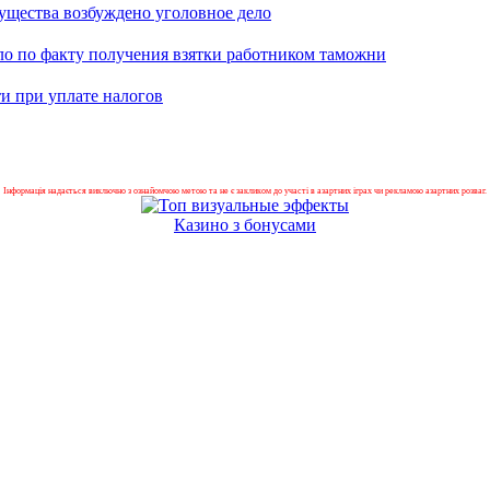
ущества возбуждено уголовное дело
ло по факту получения взятки работником таможни
и при уплате налогов
Інформація надається виключно з ознайомчою метою та не є закликом до участі в азартних іграх чи рекламою азартних розваг.
Казино з бонусами