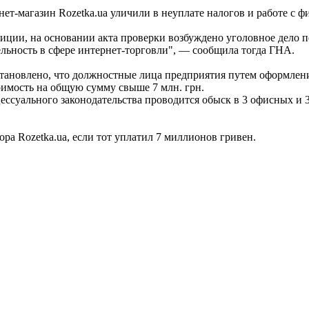
рнет-магазин Rozetka.ua уличили в неуплате налогов и работе с
иции, на основании акта проверки возбуждено уголовное дело по
ельность в сфере интернет-торговли", — сообщила тогда ГНА.
установлено, что должностные лица предприятия путем оформле
оимость на общую сумму свыше 7 млн. грн.
цессуального законодательства проводится обыск в 3 офисных и
ора Rozetka.ua, если тот уплатил 7 миллионов гривен.