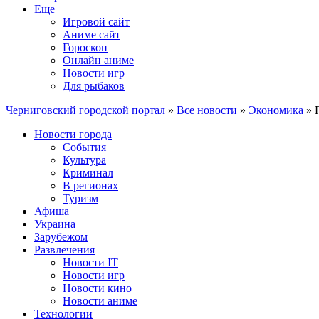
Еще +
Игровой сайт
Аниме сайт
Гороскоп
Онлайн аниме
Новости игр
Для рыбаков
Черниговский городской портал
»
Все новости
»
Экономика
» 
Новости города
События
Культура
Криминал
В регионах
Туризм
Афиша
Украина
Зарубежом
Развлечения
Новости IT
Новости игр
Новости кино
Новости аниме
Технологии