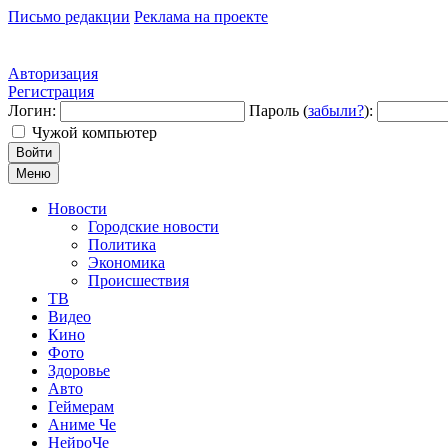
Письмо редакции
Реклама на проекте
Авторизация
Регистрация
Логин:
Пароль (
забыли?
):
Чужой компьютер
Войти
Меню
Новости
Городские новости
Политика
Экономика
Происшествия
ТВ
Видео
Кино
Фото
Здоровье
Авто
Геймерам
Аниме Че
НейроЧе