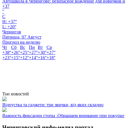
Автошкола в Чернигове: безопасное вождение для новичков и
+
37
°
C
H:
+
37°
L:
+
20°
Чернигов
Пятница, 07 Август
Прогноз на неделю
Чт
Сб
Вс
Пн
Вт
Ср
+
38°
+
26°
+
25°
+
27°
+
30°
+
27°
+
23°
+
15°
+
12°
+
14°
+
16°
+
18°
Топ новостей
Відпустка та гаджети: три звички, від яких складно
Важность фиксации стопы .Обращаем внимание при покупке
Черниговский инфо-медиа портал