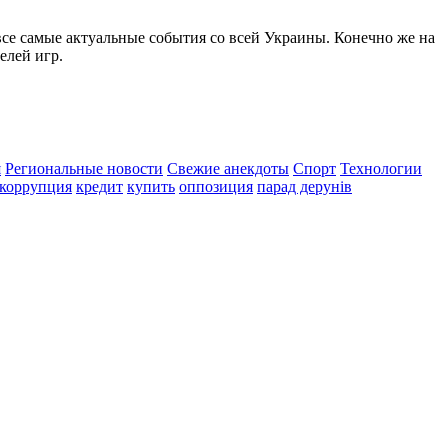
все самые актуальные события со всей Украины. Конечно же на
елей игр.
я
Региональные новости
Свежие анекдоты
Спорт
Технологии
коррупция
кредит
купить
оппозиция
парад дерунів