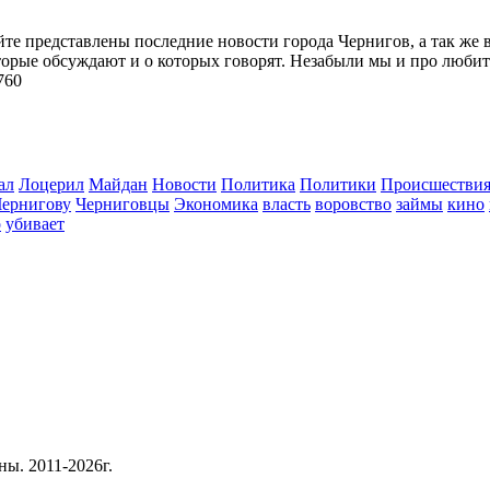
йте представлены последние новости города Чернигов, а так же 
торые обсуждают и о которых говорят. Незабыли мы и про любит
760
ал
Лоцерил
Майдан
Новости
Политика
Политики
Происшестви
Чернигову
Черниговцы
Экономика
власть
воровство
займы
кино
о
убивает
ны. 2011-2026г.