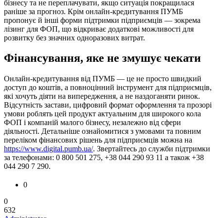
бізнесу та не переплачувати, якщо ситуація покращилася
раніше за прогноз. Крім онлайн-кредитування ПУМБ
пропонує й інші форми підтримки підприємців — зокрема
лізинг для ФОП, що відкриває додаткові можливості для
розвитку без значних одноразових витрат.
Фінансування, яке не змушує чекати
Онлайн-кредитування від ПУМБ — це не просто швидкий
доступ до коштів, а повноцінний інструмент для підприємців,
які хочуть діяти на випередження, а не наздоганяти ринок.
Відсутність застави, цифровий формат оформлення та прозорі
умови роблять цей продукт актуальним для широкого кола
ФОП і компаній малого бізнесу, незалежно від сфери
діяльності. Детальніше ознайомитися з умовами та повним
переліком фінансових рішень для підприємців можна на
https://www.digital.pumb.ua/
. Звертайтесь до служби підтримки
за телефонами: 0 800 501 275, +38 044 290 93 11 а також +38
044 290 7 290.
0
0
632