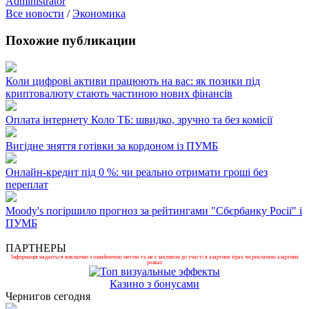
Administrator
Все новости
/
Экономика
Похожие публикации
Коли цифрові активи працюють на вас: як позики під
криптовалюту стають частиною нових фінансів
Оплата інтернету Коло ТБ: швидко, зручно та без комісії
Вигідне зняття готівки за кордоном із ПУМБ
Онлайн-кредит під 0 %: чи реально отримати гроші без
переплат
Moody's погіршило прогноз за рейтингами "Сбєрбанку Росії" і
ПУМБ
ПАРТНЕРЫ
Інформація надається виключно з ознайомчою метою та не є закликом до участі в азартних іграх чи рекламою азартних
розваг.
Казино з бонусами
Чернигов сегодня