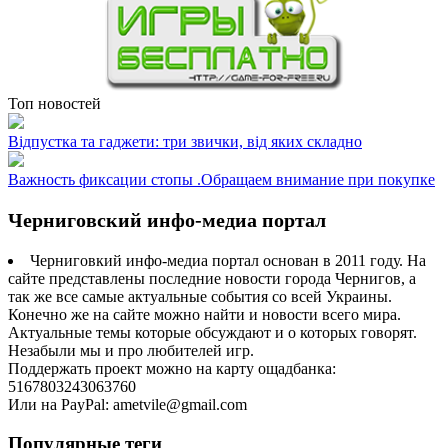
Топ новостей
Відпустка та гаджети: три звички, від яких складно
Важность фиксации стопы .Обращаем внимание при покупке
Черниговский инфо-медиа портал
Черниговкий инфо-медиа портал основан в 2011 году. На
сайте представлены последние новости города Чернигов, а
так же все самые актуальные события со всей Украины.
Конечно же на сайте можно найти и новости всего мира.
Актуальные темы которые обсуждают и о которых говорят.
Незабыли мы и про любителей игр.
Поддержать проект можно на карту ощадбанка:
5167803243063760
Или на PayPal: ametvile@gmail.com
Популярные теги