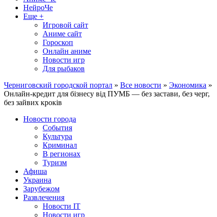
НейроЧе
Еще +
Игровой сайт
Аниме сайт
Гороскоп
Онлайн аниме
Новости игр
Для рыбаков
Черниговский городской портал
»
Все новости
»
Экономика
»
Онлайн-кредит для бізнесу від ПУМБ — без застави, без черг,
без зайвих кроків
Новости города
События
Культура
Криминал
В регионах
Туризм
Афиша
Украина
Зарубежом
Развлечения
Новости IT
Новости игр