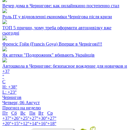
Вечер дома в Чернигове: как онлайнкино постепенно стал
Роль ІТ у відновленні економіки Чернігова після кризи
ТОП 5 причин, чому треба оформити автоцивілку вже
сьогодні
Френсіс Гойя (Francis Goya) Вперше в Чернігові!!!
Як аптеки "Подорожник" вбивають Українців
Автошкола в Чернигове: безопасное вождение для новичков и
+
37
°
C
H:
+
38°
L:
+
23°
Чернигов
Четверг, 06 Август
Прогноз на неделю
Пт
Сб
Вс
Пн
Вт
Ср
+
37°
+
26°
+
25°
+
27°
+
30°
+
27°
+
20°
+
15°
+
12°
+
14°
+
16°
+
18°