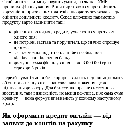
Особливої уваги заслуговують умови, на яких ПУМБ
пропонує фінансування. Вони вирізняються прозорістю та
відсутністю прихованих платежів, що дає змогу заздалегідь
оцінити доцільність кредиту. Серед ключових параметрів
продукту варто відзначити такі:
рішення про видачу кредиту ухвалюється протягом
одного дня;
не потрібні застава та поручителі, що значно спрощує
процес;
заявку можна подати онлайн без необхідності
відвідувати відділення банку;
доступна сума фінансування — до 3 000 000 грн на
строк до 3 років.
Передбачувані умови без сюрпризів дають підприємцю змогу
об'єктивно планувати фінансове навантаження ще до
підписання договору. Для бізнесу, що прагне системного
зростання, така визначеність не менш важлива, ніж сама сума
кредиту — вона формує впевненість у кожному наступному
кроці.
Як оформити кредит онлайн — від
заявки до коштів на рахунку