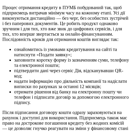
Процес отримання кредиту в ПУМБ побудований так, щоб
підприємець витрачав мінімум часу на кожному етапі. Усі дії
виконуються дистанційно — без черг, без особистих зустрічей
і без паперових документів. Це робить продукт однаково
зручним і для тих, хто вже звик до цифрових сервісів, і для
тих, хто вперше звертається за онлайн-фінансуванням.
Послідовність кроків для отримання коштів виглядає так:
ознайомитись із умовами кредитування на сайті та
натиснути «Подати заявку»;
заповнити коротку форму із зазначенням суми, телефону
та електронної пошти;
підтвердити дані через сервіс Дія, відсканувавши QR-
код;
надати інформацію про діяльність компанії та надіслати
виписки по рахунках за останні 12 місяців;
отримати рішення від банку на електронну пошту чи
телефон і підписати договір за допомогою електронного
підпису.
Після підписання договору кошти одразу зараховуються на
рахунок і доступні для використання. Підприємець також має
право на дострокове погашення кредиту без жодних комісій
— це дозволяє гнучко реагувати на зміни у фінансовому стані