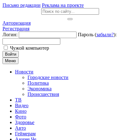
Письмо редакции
Реклама на проекте
Авторизация
Регистрация
Логин:
Пароль (
забыли?
):
Чужой компьютер
Войти
Меню
Новости
Городские новости
Политика
Экономика
Происшествия
ТВ
Видео
Кино
Фото
Здоровье
Авто
Геймерам
Аниме Че