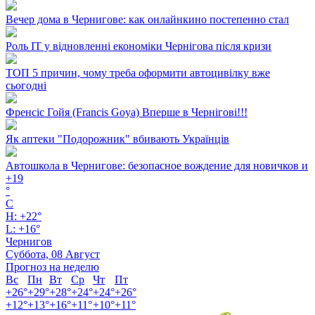
Вечер дома в Чернигове: как онлайнкино постепенно стал
Роль ІТ у відновленні економіки Чернігова після кризи
ТОП 5 причин, чому треба оформити автоцивілку вже
сьогодні
Френсіс Гойя (Francis Goya) Вперше в Чернігові!!!
Як аптеки "Подорожник" вбивають Українців
Автошкола в Чернигове: безопасное вождение для новичков и
+
19
°
C
H:
+
22°
L:
+
16°
Чернигов
Суббота, 08 Август
Прогноз на неделю
Вс
Пн
Вт
Ср
Чт
Пт
+
26°
+
29°
+
28°
+
24°
+
24°
+
26°
+
12°
+
13°
+
16°
+
11°
+
10°
+
11°