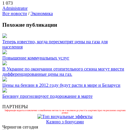
1 073
Administrator
Все новости
/
Экономика
Похожие публикации
Теперь известно, когда пересмотрят цены на газа для
населения
Повышение коммунальных услуг
В Украине по окончании отопительного сезона могут ввести
дифференцированные цены на газ.
Цены на бензин в 2012 году будут расти в мире и Беларуси
Бензину прогнозируют подорожание в марте
ПАРТНЕРЫ
Інформація надається виключно з ознайомчою метою та не є закликом до участі в азартних іграх чи рекламою азартних
розваг.
Казино з бонусами
Чернигов сегодня