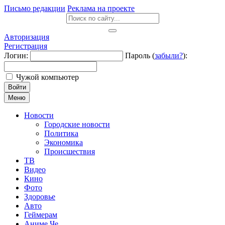
Письмо редакции
Реклама на проекте
Авторизация
Регистрация
Логин:
Пароль (
забыли?
):
Чужой компьютер
Войти
Меню
Новости
Городские новости
Политика
Экономика
Происшествия
ТВ
Видео
Кино
Фото
Здоровье
Авто
Геймерам
Аниме Че