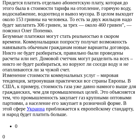
Придется платить отдельно абонентскую плату, которая до
этого была в стоимости тарифа на отопление, горячую воду,
водоснабжение, водоотвод и вывоз мусора. В целом выходит
около 153 гривны на человека. То есть за двух жильцов надо
будет заплатить 306 гривен, за трех — около 460 гривен", —
пояснил Олег Попенко.
Безумные платежки могут стать реальностью в скором
времени. Коммунальщики попросту получат возможность
навязывать обычным гражданам новые варианты договора.
Никто не будет разбираться, правильно были проведены
расчеты или нет. Домовой счетчик могут разделить на всех –
никто не будет разбираться, но воруют ли соседи воду и не
отапливаются ли за чужой счет.
Изменение стоимости коммунальных услуг – мировая
тенденция, затронувшая практически все страны Европы. В
США, к примеру, стоимость газа уже давно намного выше для
гражданских, чем для промышленных целей. Это объясняется
тем, что промышленность закупает газ крупными оптовыми
партиями, а население его закупает в розничной форме. В
этой сфере
Украина
приближается к европейскому стандарту,
и народ будет платить больше.
0
0