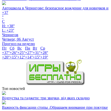
Автошкола в Чернигове: безопасное вождение для новичков и
+
37
°
C
H:
+
38°
L:
+
23°
Чернигов
Четверг, 06 Август
Прогноз на неделю
Пт
Сб
Вс
Пн
Вт
Ср
+
37°
+
26°
+
25°
+
27°
+
31°
+
28°
+
20°
+
15°
+
12°
+
14°
+
15°
+
19°
Топ новостей
Відпустка та гаджети: три звички, від яких складно
Важность фиксации стопы .Обращаем внимание при покупке