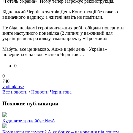
«Готель Україна». Йому тепер загрожує реконструкція.
Бідненький Чернігів зустрів День Конституції без такого
визначного надпису, а жителі навіть не помітили.
Не біда, невідомі герої монтажних робіт обіцяли повернути
зняте наступного понеділка (2 липня) у важливий для
українців день розгляду законопроекту «Про мови».
Мабуть, все це знаково. Адже в цей день «Україна»
повернеться на своє місце в Чернігові…
0
0
740
vadimklose
Все новости
/
Новости Чернигова
Похожие публикации
Куди везе тролейбус №6А
Кому ноги поламати? А як бонус – намокання під дощем