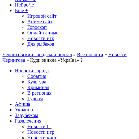
НейроЧе
Еще +
Игровой сайт
Аниме сайт
Гороскоп
Онлайн аниме
Новости игр
Для рыбаков
Черниговский городской портал
»
Все новости
»
Новости
Чернигова
» Куди зникла «Україна» ?
Новости города
События
Культура
Криминал
В регионах
Туризм
Афиша
Украина
Зарубежом
Развлечения
Новости IT
Новости игр
Новости кино