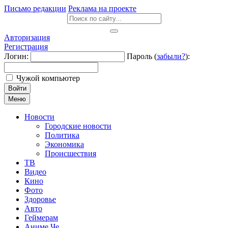
Письмо редакции
Реклама на проекте
Авторизация
Регистрация
Логин:
Пароль (
забыли?
):
Чужой компьютер
Войти
Меню
Новости
Городские новости
Политика
Экономика
Происшествия
ТВ
Видео
Кино
Фото
Здоровье
Авто
Геймерам
Аниме Че