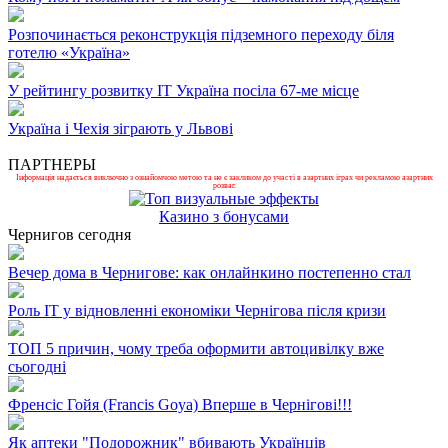
Розпочинається реконструкція підземного переходу біля
готелю «Україна»
У рейтингу розвитку ІТ Україна посіла 67-ме місце
Україна і Чехія зіграють у Львові
ПАРТНЕРЫ
Інформація надається виключно з ознайомчою метою та не є закликом до участі в азартних іграх чи рекламою азартних
розваг.
Казино з бонусами
Чернигов сегодня
Вечер дома в Чернигове: как онлайнкино постепенно стал
Роль ІТ у відновленні економіки Чернігова після кризи
ТОП 5 причин, чому треба оформити автоцивілку вже
сьогодні
Френсіс Гойя (Francis Goya) Вперше в Чернігові!!!
Як аптеки "Подорожник" вбивають Українців