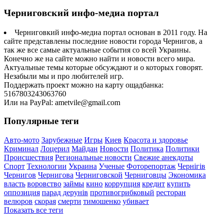
Черниговский инфо-медиа портал
Черниговкий инфо-медиа портал основан в 2011 году. На
сайте представлены последние новости города Чернигов, а
так же все самые актуальные события со всей Украины.
Конечно же на сайте можно найти и новости всего мира.
Актуальные темы которые обсуждают и о которых говорят.
Незабыли мы и про любителей игр.
Поддержать проект можно на карту ощадбанка:
5167803243063760
Или на PayPal: ametvile@gmail.com
Популярные теги
Авто-мото
Зарубежные
Игры
Киев
Красота и здоровье
Криминал
Лоцерил
Майдан
Новости
Политика
Политики
Происшествия
Региональные новости
Свежие анекдоты
Спорт
Технологии
Украина
Ученые
Фоторепортаж
Чернігів
Чернигов
Чернигова
Черниговской
Черниговцы
Экономика
власть
воровство
займы
кино
коррупция
кредит
купить
оппозиция
парад дерунів
противогрибковый
ресторан
велюров
скорая
смерти
тимошенко
убивает
Показать все теги