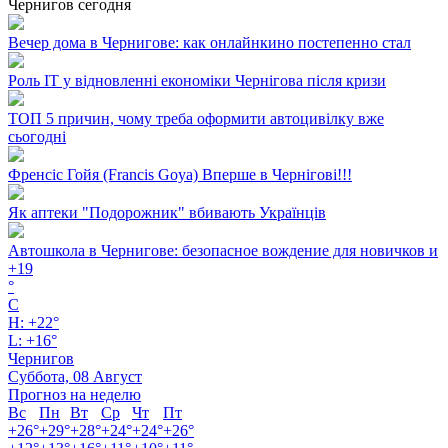
Чернигов сегодня
Вечер дома в Чернигове: как онлайнкино постепенно стал
Роль ІТ у відновленні економіки Чернігова після кризи
ТОП 5 причин, чому треба оформити автоцивілку вже
сьогодні
Френсіс Гойя (Francis Goya) Вперше в Чернігові!!!
Як аптеки "Подорожник" вбивають Українців
Автошкола в Чернигове: безопасное вождение для новичков и
+
19
°
C
H:
+
22°
L:
+
16°
Чернигов
Суббота, 08 Август
Прогноз на неделю
Вс
Пн
Вт
Ср
Чт
Пт
+
26°
+
29°
+
28°
+
24°
+
24°
+
26°