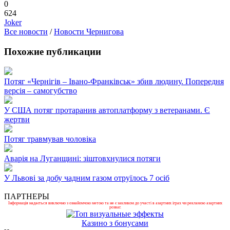
0
624
Joker
Все новости
/
Новости Чернигова
Похожие публикации
Потяг «Чернігів – Івано-Франківськ» збив людину. Попередня
версія – самогубство
У США потяг протаранив автоплатформу з ветеранами. Є
жертви
Потяг травмував чоловіка
Аварія на Луганщині: зіштовхнулися потяги
У Львові за добу чадним газом отруїлось 7 осіб
ПАРТНЕРЫ
Інформація надається виключно з ознайомчою метою та не є закликом до участі в азартних іграх чи рекламою азартних
розваг.
Казино з бонусами