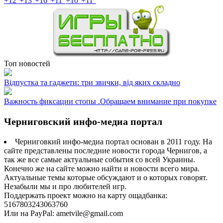
+
12°
+
13°
+
16°
+
11°
+
10°
+
11°
Топ новостей
Відпустка та гаджети: три звички, від яких складно
Важность фиксации стопы .Обращаем внимание при покупке
Черниговский инфо-медиа портал
Черниговкий инфо-медиа портал основан в 2011 году. На
сайте представлены последние новости города Чернигов, а
так же все самые актуальные события со всей Украины.
Конечно же на сайте можно найти и новости всего мира.
Актуальные темы которые обсуждают и о которых говорят.
Незабыли мы и про любителей игр.
Поддержать проект можно на карту ощадбанка:
5167803243063760
Или на PayPal: ametvile@gmail.com