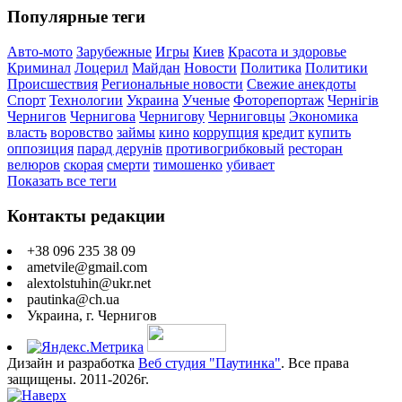
Популярные теги
Авто-мото
Зарубежные
Игры
Киев
Красота и здоровье
Криминал
Лоцерил
Майдан
Новости
Политика
Политики
Происшествия
Региональные новости
Свежие анекдоты
Спорт
Технологии
Украина
Ученые
Фоторепортаж
Чернігів
Чернигов
Чернигова
Чернигову
Черниговцы
Экономика
власть
воровство
займы
кино
коррупция
кредит
купить
оппозиция
парад дерунів
противогрибковый
ресторан
велюров
скорая
смерти
тимошенко
убивает
Показать все теги
Контакты редакции
+38 096 235 38 09
ametvile@gmail.com
alextolstuhin@ukr.net
pautinka@ch.ua
Украина, г. Чернигов
Дизайн и разработка
Веб студия "Паутинка"
. Все права
защищены. 2011-2026г.