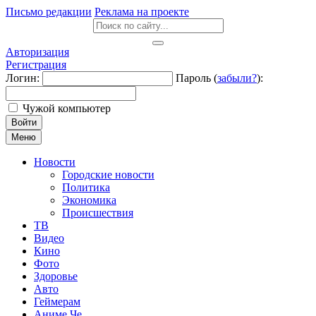
Письмо редакции
Реклама на проекте
Авторизация
Регистрация
Логин:
Пароль (
забыли?
):
Чужой компьютер
Войти
Меню
Новости
Городские новости
Политика
Экономика
Происшествия
ТВ
Видео
Кино
Фото
Здоровье
Авто
Геймерам
Аниме Че