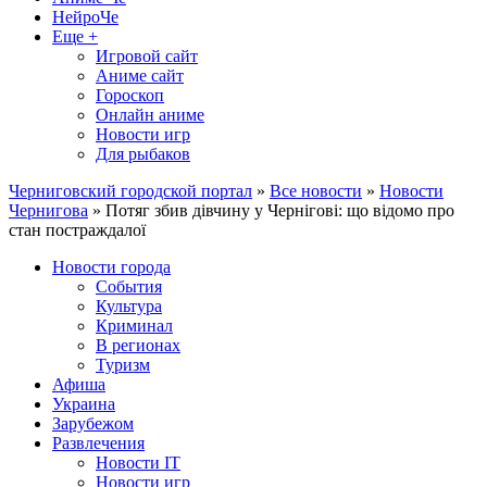
НейроЧе
Еще +
Игровой сайт
Аниме сайт
Гороскоп
Онлайн аниме
Новости игр
Для рыбаков
Черниговский городской портал
»
Все новости
»
Новости
Чернигова
» Потяг збив дівчину у Чернігові: що відомо про
стан постраждалої
Новости города
События
Культура
Криминал
В регионах
Туризм
Афиша
Украина
Зарубежом
Развлечения
Новости IT
Новости игр