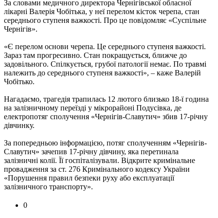
За словами медичного директора Чернігівської обласної
лікарні Валерія Чобітька, у неї перелом кісток черепа, стан
середнього ступеня важкості. Про це повідомляє «Суспільне
Чернігів».
«Є перелом основи черепа. Це середнього ступеня важкості.
Зараз там прогресивно. Стан покращується, ближче до
задовільного. Спілкується, грубої патології немає. По травмі
належить до середнього ступеня важкості», – каже Валерій
Чобітько.
Нагадаємо, трагедія трапилась 12 лютого близько 18-ї година
на залізничному переїзді у мікрорайоні Подусівка, де
електропотяг сполучення «Чернігів-Славутич» збив 17-річну
дівчинку.
За попередньою інформацією, потяг сполученням «Чернігів-
Славутич» зачепив 17-річну дівчину, яка перетинала
залізничні колії. Її госпіталізували. Відкрите кримінальне
провадження за ст. 276 Кримінального кодексу України
«Порушення правил безпеки руху або експлуатації
залізничного транспорту».
0