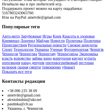
Незабыли мы и про любителей игр.
Поддержать проект можно на карту ощадбанка:
5167803243063760
Или на PayPal: ametvile@gmail.com
Популярные теги
Авто-мото
Зарубежные
Игры
Киев
Красота и здоровье
Криминал
Лоцерил
Майдан
Новости
Политика
Политики
Происшествия
Региональные новости
Свежие анекдоты
Спорт
Технологии
Украина
Ученые
Фоторепортаж
Чернігів
Чернигов
Чернигова
Чернигову
Черниговцы
Экономика
власть
воровство
займы
кино
коррупция
кредит
купить
оппозиция
парад дерунів
противогрибковый
ресторан
велюров
скорая
смерти
тимошенко
убивает
Показать все теги
Контакты редакции
+38 096 235 38 09
ametvile@gmail.com
alextolstuhin@ukr.net
pautinka@ch.ua
Украина, г. Чернигов