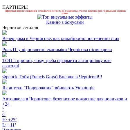
ПАРТНЕРЫ
Інформація надається виключно з ознайомчою метою та не є закликом до участі в азартних іграх чи рекламою азартних
розваг.
Казино з бонусами
Чернигов сегодня
Вечер дома в Чернигове: как онлайнкино постепенно стал
Роль ІТ у відновленні економіки Чернігова після кризи
ТОП 5 причин, чому треба оформити автоцивілку вже
сьогодні
Френсіс Гойя (Francis Goya) Вперше в Чернігові!!!
Як аптеки "Подорожник" вбивають Українців
Автошкола в Чернигове: безопасное вождение для новичков и
+
24
°
C
H:
+
25°
L:
+
11°