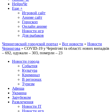
НейроЧе
Еще +
Игровой сайт
Аниме сайт
Гороскоп
Онлайн аниме
Новости игр
Для рыбаков
Черниговский городской портал
»
Все новости
»
Новости
Чернигова
» COVID-19 у Чернігові та області: нових випадків
– 692, одужали – 303, померли – 23
Новости города
События
Культура
Криминал
В регионах
Туризм
Афиша
Украина
Зарубежом
Развлечения
Новости IT
Новости игр