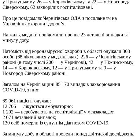
у Прилуцькому, 26 — у Корюківському та 22 — у Новгород-
Сіверському. 62 захворілих госпіталізовані.
Про це повідомляє Чернігівська ОДА з посиланням на
Управління охорони здоров’я.
На жаль, медики повідомили про ще 23 летальні випадки за
минулу добу.
Натомість від коронавірусної хвороби в області одужали 303
особи (68 лікувалися у медзакладах): 226 — у Чернігівському
районі (в тому числі 200 — у Чернігові), 42 — у Ніжинському,
14 — у Корюківському, 12 — у Прилуцькому та 9 — у
Новгород-Сіверському районі.
Загалом на Чернігівщині 85 170 випадків захворювання
COVID-19, з них:
69 061 пацієнт одужав;
12 706 — лікуються амбулаторно;
1 202 — перебувають на госпіталізації у медзакладах;
2 071 летальний випадок;
130 осіб померли із супутнім діагнозом COVID-19.
За минулу добу в області провели понад дві тисячі досліджень.