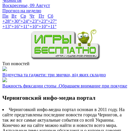
Чернигов
Воскресенье, 09 Август
Прогноз на неделю
Пн
Вт
Ср
Чт
Пт
Сб
+
28°
+
30°
+
24°
+
23°
+
23°
+
27°
+
13°
+
16°
+
11°
+
10°
+
10°
+
11°
Топ новостей
Відпустка та гаджети: три звички, від яких складно
Важность фиксации стопы .Обращаем внимание при покупке
Черниговский инфо-медиа портал
Черниговкий инфо-медиа портал основан в 2011 году. На
сайте представлены последние новости города Чернигов, а
так же все самые актуальные события со всей Украины.
Конечно же на сайте можно найти и новости всего мира.
Актуальные темы которые обсуждают и о которых говорят.