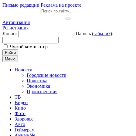
Письмо редакции
Реклама на проекте
Авторизация
Регистрация
Логин:
Пароль (
забыли?
):
Чужой компьютер
Войти
Меню
Новости
Городские новости
Политика
Экономика
Происшествия
ТВ
Видео
Кино
Фото
Здоровье
Авто
Геймерам
Аниме Че