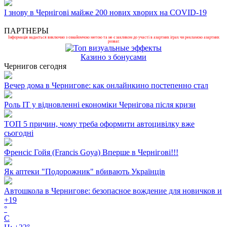
І знову в Чернігові майже 200 нових хворих на COVID-19
ПАРТНЕРЫ
Інформація надається виключно з ознайомчою метою та не є закликом до участі в азартних іграх чи рекламою азартних
розваг.
Казино з бонусами
Чернигов сегодня
Вечер дома в Чернигове: как онлайнкино постепенно стал
Роль ІТ у відновленні економіки Чернігова після кризи
ТОП 5 причин, чому треба оформити автоцивілку вже
сьогодні
Френсіс Гойя (Francis Goya) Вперше в Чернігові!!!
Як аптеки "Подорожник" вбивають Українців
Автошкола в Чернигове: безопасное вождение для новичков и
+
19
°
C