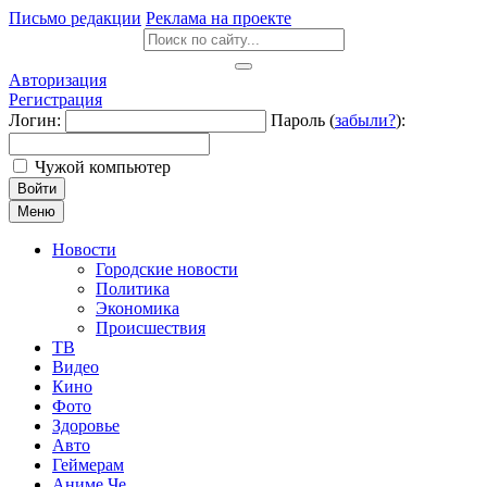
Письмо редакции
Реклама на проекте
Авторизация
Регистрация
Логин:
Пароль (
забыли?
):
Чужой компьютер
Войти
Меню
Новости
Городские новости
Политика
Экономика
Происшествия
ТВ
Видео
Кино
Фото
Здоровье
Авто
Геймерам
Аниме Че