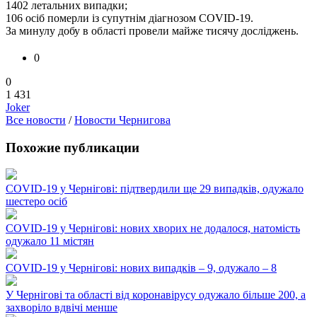
1402 летальних випадки;
106 осіб померли із супутнім діагнозом COVID-19.
За минулу добу в області провели майже тисячу досліджень.
0
0
1 431
Joker
Все новости
/
Новости Чернигова
Похожие публикации
COVID-19 у Чернігові: підтвердили ще 29 випадків, одужало
шестеро осіб
COVID-19 у Чернігові: нових хворих не додалося, натомість
одужало 11 містян
COVID-19 у Чернігові: нових випадків – 9, одужало – 8
У Чернігові та області від коронавірусу одужало більше 200, а
захворіло вдвічі менше