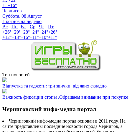
H:
+
22°
L:
+
16°
Чернигов
Суббота, 08 Август
Прогноз на неделю
Вс
Пн
Вт
Ср
Чт
Пт
+
26°
+
29°
+
28°
+
24°
+
24°
+
26°
+
12°
+
13°
+
16°
+
11°
+
10°
+
11°
Топ новостей
Відпустка та гаджети: три звички, від яких складно
Важность фиксации стопы .Обращаем внимание при покупке
Черниговский инфо-медиа портал
Черниговкий инфо-медиа портал основан в 2011 году. На
сайте представлены последние новости города Чернигов, а
так же все самые актуальные события со всей Украины.