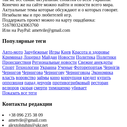
Конечно же на сайте можно найти и новости всего мира.
Актуальные темы которые обсуждают и о которых говорят.
Незабыли мы и про любителей игр.
Поддержать проект можно на карту ощадбанка:
5167803243063760
Или на PayPal: ametvile@gmail.com
Популярные теги
Авто-мото
Зарубежные
Игры
Киев
Красота и здоровье
Криминал
Лоцерил
Майдан
Новости
Политика
Политики
Происшествия
Региональные новости
Свежие анекдоты
Спорт
Технологии
Украина
Ученые
Фоторепортаж
Чернігів
Чернигов
Чернигова
Чернигову
Черниговцы
Экономика
власть
воровство
займы
кино
коррупция
кредит
купить
оппозиция
парад дерунів
противогрибковый
ресторан
велюров
скорая
смерти
тимошенко
убивает
Показать все теги
Контакты редакции
+38 096 235 38 09
ametvile@gmail.com
alextolstuhin@ukr.net