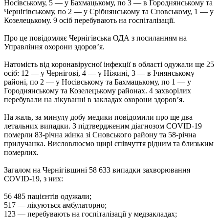
Носівському, 5 — у Бахмацькому, по 3 — в Городнянському та
Чернігівському, по 2 — у Срібнянському та Сновському, 1 — у
Козелецькому. 9 осіб перебувають на госпіталізації.
Про це повідомляє Чернігівська ОДА з посиланням на
Управління охорони здоров’я.
Натомість від коронавірусної інфекції в області одужали ще 25
осіб: 12 — у Чернігові, 4 — у Ніжині, 3 — в Ічнянському
районі, по 2 — у Носівському та Бахмацькому, по 1 — у
Городнянському та Козелецькому районах. 4 захворілих
перебували на лікуванні в закладах охорони здоров’я.
На жаль, за минулу добу медики повідомили про ще два
летальних випадки. З підтвердженим діагнозом COVID-19
померли 83-річна жінка зі Сновського району та 58-річна
прилучанка. Висловлюємо щирі співчуття рідним та близьким
померлих.
Загалом на Чернігівщині 58 633 випадки захворювання
COVID-19, з них:
56 485 пацієнтів одужали;
517 — лікуються амбулаторно;
123 — перебувають на госпіталізації у медзакладах;