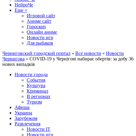
НейроЧе
Еще +
Игровой сайт
Аниме сайт
Гороскоп
Онлайн аниме
Новости игр
Для рыбаков
Черниговский городской портал
»
Все новости
»
Новости
Чернигова
» COVID-19 у Чернігові набирає обертів: за добу 36
нових випадків
Новости города
События
Культура
Криминал
В регионах
Туризм
Афиша
Украина
Зарубежом
Развлечения
Новости IT
Новости игр