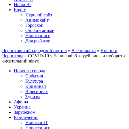
НейроЧе
Еще +
Игровой сайт
Аниме сайт
Гороскоп
Онлайн аниме
Новости игр
Для рыбаков
Черниговский городской портал
»
Все новости
»
Новости
Чернигова
» COVID-19 у Чернігові: 8 людей змогли побороти
смертельний вірус
Новости города
События
Культура
Криминал
В регионах
Туризм
Афиша
Украина
Зарубежом
Развлечения
Новости IT
Новости игр