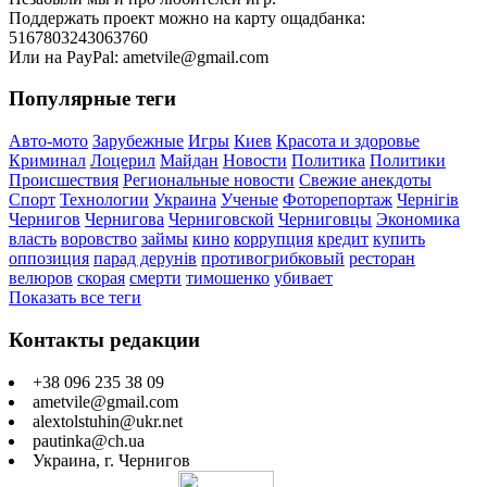
Поддержать проект можно на карту ощадбанка:
5167803243063760
Или на PayPal: ametvile@gmail.com
Популярные теги
Авто-мото
Зарубежные
Игры
Киев
Красота и здоровье
Криминал
Лоцерил
Майдан
Новости
Политика
Политики
Происшествия
Региональные новости
Свежие анекдоты
Спорт
Технологии
Украина
Ученые
Фоторепортаж
Чернігів
Чернигов
Чернигова
Черниговской
Черниговцы
Экономика
власть
воровство
займы
кино
коррупция
кредит
купить
оппозиция
парад дерунів
противогрибковый
ресторан
велюров
скорая
смерти
тимошенко
убивает
Показать все теги
Контакты редакции
+38 096 235 38 09
ametvile@gmail.com
alextolstuhin@ukr.net
pautinka@ch.ua
Украина, г. Чернигов