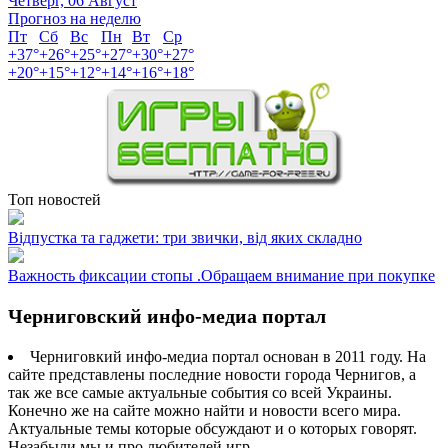
Четверг, 06 Август
Прогноз на неделю
Пт
Сб
Вс
Пн
Вт
Ср
+
37°
+
26°
+
25°
+
27°
+
30°
+
27°
+
20°
+
15°
+
12°
+
14°
+
16°
+
18°
Топ новостей
Відпустка та гаджети: три звички, від яких складно
Важность фиксации стопы .Обращаем внимание при покупке
Черниговский инфо-медиа портал
Черниговкий инфо-медиа портал основан в 2011 году. На
сайте представлены последние новости города Чернигов, а
так же все самые актуальные события со всей Украины.
Конечно же на сайте можно найти и новости всего мира.
Актуальные темы которые обсуждают и о которых говорят.
Незабыли мы и про любителей игр.