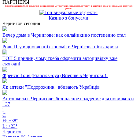
ПАРТНЕРЫ
Інформація надається виключно з ознайомчою метою та не є закликом до участі в азартних іграх чи рекламою азартних
розваг.
Казино з бонусами
Чернигов сегодня
Вечер дома в Чернигове: как онлайнкино постепенно стал
Роль ІТ у відновленні економіки Чернігова після кризи
ТОП 5 причин, чому треба оформити автоцивілку вже
сьогодні
Френсіс Гойя (Francis Goya) Вперше в Чернігові!!!
Як аптеки "Подорожник" вбивають Українців
Автошкола в Чернигове: безопасное вождение для новичков и
+
37
°
C
H:
+
38°
L:
+
23°
Чернигов