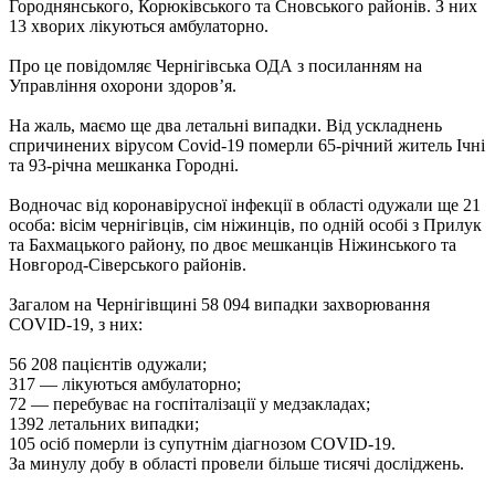
Городнянського, Корюківського та Сновського районів. З них
13 хворих лікуються амбулаторно.
Про це повідомляє Чернігівська ОДА з посиланням на
Управління охорони здоров’я.
На жаль, маємо ще два летальні випадки. Від ускладнень
спричинених вірусом Covid-19 померли 65-річний житель Ічні
та 93-річна мешканка Городні.
Водночас від коронавірусної інфекції в області одужали ще 21
особа: вісім чернігівців, сім ніжинців, по одній особі з Прилук
та Бахмацького району, по двоє мешканців Ніжинського та
Новгород-Сіверського районів.
Загалом на Чернігівщині 58 094 випадки захворювання
COVID-19, з них:
56 208 пацієнтів одужали;
317 — лікуються амбулаторно;
72 — перебуває на госпіталізації у медзакладах;
1392 летальних випадки;
105 осіб померли із супутнім діагнозом COVID-19.
За минулу добу в області провели більше тисячі досліджень.