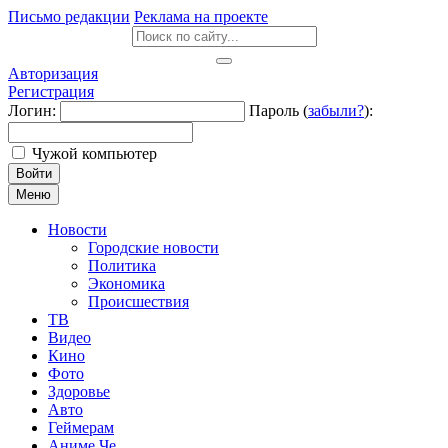
Письмо редакции
Реклама на проекте
Авторизация
Регистрация
Логин:
Пароль (
забыли?
):
Чужой компьютер
Войти
Меню
Новости
Городские новости
Политика
Экономика
Происшествия
ТВ
Видео
Кино
Фото
Здоровье
Авто
Геймерам
Аниме Че