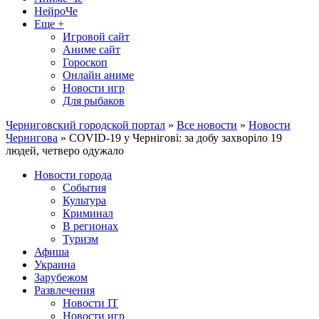
НейроЧе
Еще +
Игровой сайт
Аниме сайт
Гороскоп
Онлайн аниме
Новости игр
Для рыбаков
Черниговский городской портал
»
Все новости
»
Новости
Чернигова
» COVID-19 у Чернігові: за добу захворіло 19
людей, четверо одужало
Новости города
События
Культура
Криминал
В регионах
Туризм
Афиша
Украина
Зарубежом
Развлечения
Новости IT
Новости игр