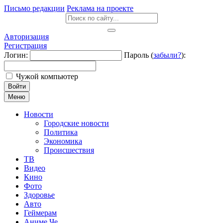
Письмо редакции
Реклама на проекте
Авторизация
Регистрация
Логин:
Пароль (
забыли?
):
Чужой компьютер
Войти
Меню
Новости
Городские новости
Политика
Экономика
Происшествия
ТВ
Видео
Кино
Фото
Здоровье
Авто
Геймерам
Аниме Че