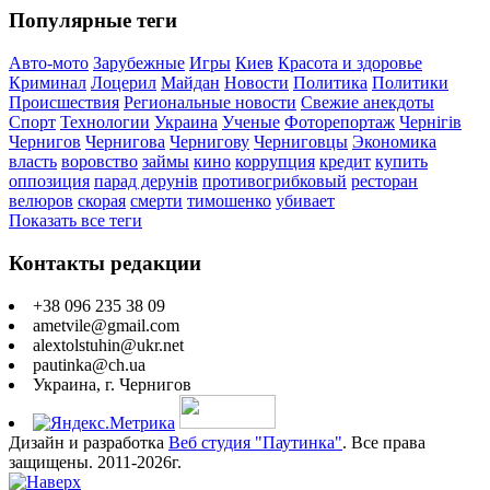
Популярные теги
Авто-мото
Зарубежные
Игры
Киев
Красота и здоровье
Криминал
Лоцерил
Майдан
Новости
Политика
Политики
Происшествия
Региональные новости
Свежие анекдоты
Спорт
Технологии
Украина
Ученые
Фоторепортаж
Чернігів
Чернигов
Чернигова
Чернигову
Черниговцы
Экономика
власть
воровство
займы
кино
коррупция
кредит
купить
оппозиция
парад дерунів
противогрибковый
ресторан
велюров
скорая
смерти
тимошенко
убивает
Показать все теги
Контакты редакции
+38 096 235 38 09
ametvile@gmail.com
alextolstuhin@ukr.net
pautinka@ch.ua
Украина, г. Чернигов
Дизайн и разработка
Веб студия "Паутинка"
. Все права
защищены. 2011-2026г.