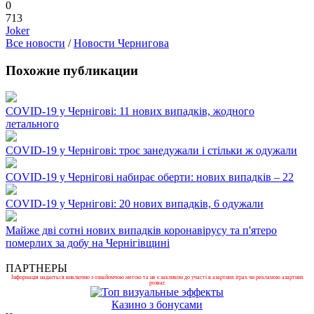
0
713
Joker
Все новости
/
Новости Чернигова
Похожие публикации
COVID-19 у Чернігові: 11 нових випадків, жодного
летального
COVID-19 у Чернігові: троє занедужали і стільки ж одужали
COVID-19 у Чернігові набирає оберти: нових випадків – 22
COVID-19 у Чернігові: 20 нових випадків, 6 одужали
Майже дві сотні нових випадків коронавірусу та п'ятеро
померлих за добу на Чернігівщині
ПАРТНЕРЫ
Інформація надається виключно з ознайомчою метою та не є закликом до участі в азартних іграх чи рекламою азартних
розваг.
Казино з бонусами