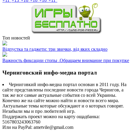
+
11°
+
13°
+
16°
+
10°
+
10°
+
11°
Топ новостей
Відпустка та гаджети: три звички, від яких складно
Важность фиксации стопы .Обращаем внимание при покупке
Черниговский инфо-медиа портал
Черниговкий инфо-медиа портал основан в 2011 году. На
сайте представлены последние новости города Чернигов, а
так же все самые актуальные события со всей Украины.
Конечно же на сайте можно найти и новости всего мира.
Актуальные темы которые обсуждают и о которых говорят.
Незабыли мы и про любителей игр.
Поддержать проект можно на карту ощадбанка:
5167803243063760
Или на PayPal: ametvile@gmail.com