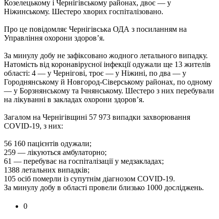
Козелецькому і Чернігівському районах, двоє — у
Ніжинському. Шестеро хворих госпіталізовано.
Про це повідомляє Чернігівська ОДА з посиланням на
Управління охорони здоров’я.
За минулу добу не зафіксовано жодного летального випадку.
Натомість від коронавірусної інфекції одужали ще 13 жителів
області: 4 — у Чернігові, троє — у Ніжині, по два — у
Городнянському й Новгород-Сіверському районах, по одному
— у Борзнянському та Ічнянському. Шестеро з них перебували
на лікуванні в закладах охорони здоров’я.
Загалом на Чернігівщині 57 973 випадки захворювання
COVID-19, з них:
56 160 пацієнтів одужали;
259 — лікуються амбулаторно;
61 — перебуває на госпіталізації у медзакладах;
1388 летальних випадків;
105 осіб померли із супутнім діагнозом COVID-19.
За минулу добу в області провели близько 1000 досліджень.
0