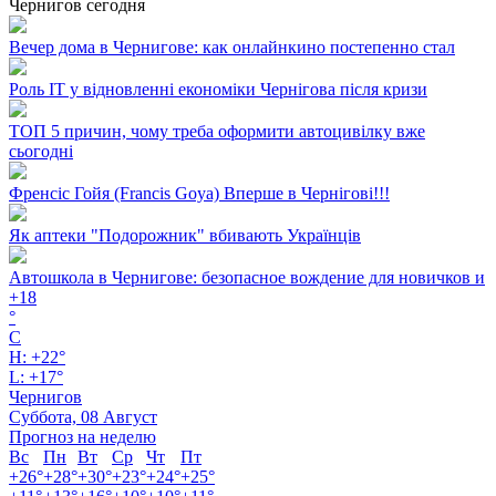
Чернигов сегодня
Вечер дома в Чернигове: как онлайнкино постепенно стал
Роль ІТ у відновленні економіки Чернігова після кризи
ТОП 5 причин, чому треба оформити автоцивілку вже
сьогодні
Френсіс Гойя (Francis Goya) Вперше в Чернігові!!!
Як аптеки "Подорожник" вбивають Українців
Автошкола в Чернигове: безопасное вождение для новичков и
+
18
°
C
H:
+
22°
L:
+
17°
Чернигов
Суббота, 08 Август
Прогноз на неделю
Вс
Пн
Вт
Ср
Чт
Пт
+
26°
+
28°
+
30°
+
23°
+
24°
+
25°