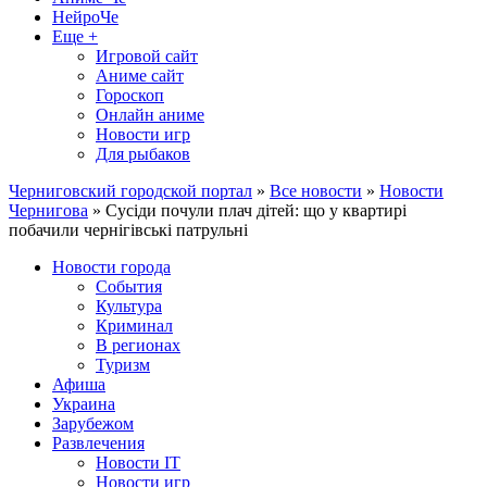
НейроЧе
Еще +
Игровой сайт
Аниме сайт
Гороскоп
Онлайн аниме
Новости игр
Для рыбаков
Черниговский городской портал
»
Все новости
»
Новости
Чернигова
» Сусіди почули плач дітей: що у квартирі
побачили чернігівські патрульні
Новости города
События
Культура
Криминал
В регионах
Туризм
Афиша
Украина
Зарубежом
Развлечения
Новости IT
Новости игр