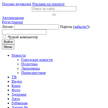
Письмо редакции
Реклама на проекте
Авторизация
Регистрация
Логин:
Пароль (
забыли?
):
Чужой компьютер
Войти
Меню
Новости
Городские новости
Политика
Экономика
Происшествия
ТВ
Видео
Кино
Фото
Здоровье
Авто
Геймерам
Аниме Че