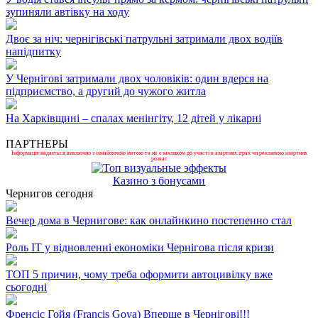
зупиняли автівку на ходу
Двоє за ніч: чернігівські патрульні затримали двох водіїв
напідпитку
У Чернігові затримали двох чоловіків: один вдерся на
підприємство, а другий до чужого житла
На Харківщині – спалах менінгіту, 12 дітей у лікарні
ПАРТНЕРЫ
Інформація надається виключно з ознайомчою метою та не є закликом до участі в азартних іграх чи рекламою азартних
розваг.
Казино з бонусами
Чернигов сегодня
Вечер дома в Чернигове: как онлайнкино постепенно стал
Роль ІТ у відновленні економіки Чернігова після кризи
ТОП 5 причин, чому треба оформити автоцивілку вже
сьогодні
Френсіс Гойя (Francis Goya) Вперше в Чернігові!!!