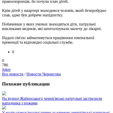
правоохоронців, бо почули плач дітей.
Крім дітей у квартирі знаходився чоловік, який безпробудно
спав, адже був добряче напідпитку.
Побачивши у яких умовах знаходяться діти, патрульні
викликами медиків, які шпиталізували малечу до лікарні.
Надалі сім'єю займатимуться працівники ювенальної
превенції та відповідні соціальні служби.
0
0
786
Joker
Все новости
/
Новости Чернигова
Похожие публикации
На вулиці Жабинського чернігівські патрульні застрелили
нападника з ножами
У водія стався інсульт прямо за кермом: чернігівські патрульні