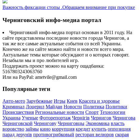
Важность фиксации стопы .Обращаем внимание при покупке
Черниговский инфо-медиа портал
Черниговкий инфо-медиа портал основан в 2011 году. На
сайте представлены последние новости города Чернигов, а
так же все самые актуальные события со всей Украины.
Конечно же на сайте можно найти и новости всего мира.
Актуальные темы которые обсуждают и о которых говорят.
Незабыли мы и про любителей игр.
Поддержать проект можно на карту ощадбанка:
5167803243063760
Или на PayPal: ametvile@gmail.com
Популярные теги
Авто-мото
Зарубежные
Игры
Киев
Красота и здоровье
Криминал
Лоцерил
Майдан
Новости
Политика
Политики
Происшествия
Региональные новости
Спорт
Технологии
Украина
Ученые
Фоторепортаж
Чернігів
Чернигов
Чернигова
Черниговской
Чернигову
Черниговцы
Экономика
власть
воровство
займы
кино
коррупция
кредит
купить
оппозиция
парад дерунів
противогрибковый
ресторан велюров
скорая