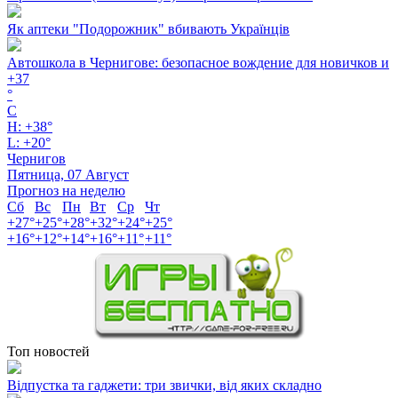
Як аптеки "Подорожник" вбивають Українців
Автошкола в Чернигове: безопасное вождение для новичков и
+
37
°
C
H:
+
38°
L:
+
20°
Чернигов
Пятница, 07 Август
Прогноз на неделю
Сб
Вс
Пн
Вт
Ср
Чт
+
27°
+
25°
+
28°
+
32°
+
24°
+
25°
+
16°
+
12°
+
14°
+
16°
+
11°
+
11°
Топ новостей
Відпустка та гаджети: три звички, від яких складно