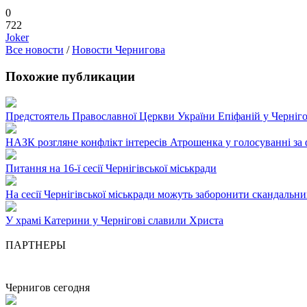
0
722
Joker
Все новости
/
Новости Чернигова
Похожие публикации
Предстоятель Православної Церкви України Епіфаній у Черніго
НАЗК розгляне конфлікт інтересів Атрошенка у голосуванні за 
Питання на 16-ї сесії Чернігівської міськради
На сесії Чернігівської міськради можуть заборонити скандаль
У храмі Катерини у Чернігові славили Христа
ПАРТНЕРЫ
Чернигов сегодня