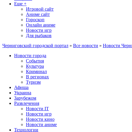
Еще +
Игровой сайт
Аниме сайт
Гороскоп
Онлайн аниме
Новости игр
Для рыбаков
Черниговский городской портал
»
Все новости
»
Новости Черн
Новости города
События
Культура
Криминал
В регионах
Туризм
Афиша
Украина
Зарубежом
Развлечения
Новости IT
Новости игр
Новости кино
Новости аниме
Технологии