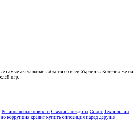
все самые актуальные события со всей Украины. Конечно же на
елей игр.
я
Региональные новости
Свежие анекдоты
Спорт
Технологии
ино
коррупция
кредит
купить
оппозиция
парад дерунів