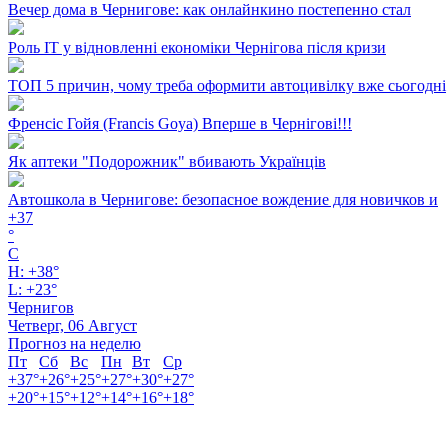
Вечер дома в Чернигове: как онлайнкино постепенно стал
Роль ІТ у відновленні економіки Чернігова після кризи
ТОП 5 причин, чому треба оформити автоцивілку вже сьогодні
Френсіс Гойя (Francis Goya) Вперше в Чернігові!!!
Як аптеки "Подорожник" вбивають Українців
Автошкола в Чернигове: безопасное вождение для новичков и
+
37
°
C
H:
+
38°
L:
+
23°
Чернигов
Четверг, 06 Август
Прогноз на неделю
Пт
Сб
Вс
Пн
Вт
Ср
+
37°
+
26°
+
25°
+
27°
+
30°
+
27°
+
20°
+
15°
+
12°
+
14°
+
16°
+
18°