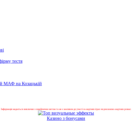
ві
фірму тестя
ний МАФ на Козацькій
Інформація надається виключно з ознайомчою метою та не є закликом до участі в азартних іграх чи рекламою азартних розваг.
Казино з бонусами