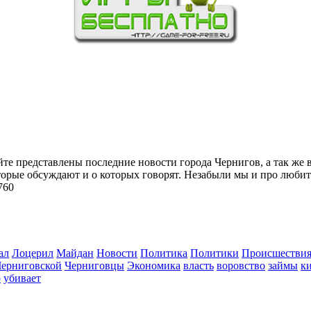
йте представлены последние новости города Чернигов, а так же 
торые обсуждают и о которых говорят. Незабыли мы и про любит
760
ал
Лоцерил
Майдан
Новости
Политика
Политики
Происшестви
Черниговской
Черниговцы
Экономика
власть
воровство
займы
к
о
убивает