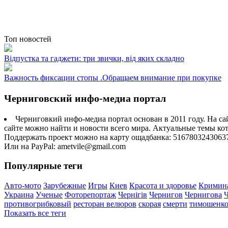
Топ новостей
Відпустка та гаджети: три звички, від яких складно
Важность фиксации стопы .Обращаем внимание при покупке
Черниговский инфо-медиа портал
Черниговкий инфо-медиа портал основан в 2011 году. На са
сайте можно найти и новости всего мира. Актуальные темы ко
Поддержать проект можно на карту ощадбанка: 5167803243063
Или на PayPal: ametvile@gmail.com
Популярные теги
Авто-мото
Зарубежные
Игры
Киев
Красота и здоровье
Кримин
Украина
Ученые
Фоторепортаж
Чернігів
Чернигов
Чернигова
противогрибковый
ресторан велюров
скорая
смерти
тимошенк
Показать все теги