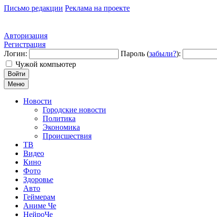
Письмо редакции
Реклама на проекте
Авторизация
Регистрация
Логин:
Пароль (
забыли?
):
Чужой компьютер
Войти
Меню
Новости
Городские новости
Политика
Экономика
Происшествия
ТВ
Видео
Кино
Фото
Здоровье
Авто
Геймерам
Аниме Че
НейроЧе