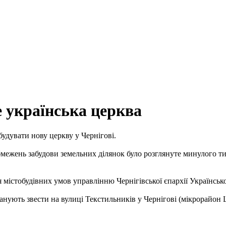
е українська церква
удувати нову церкву у Чернігові.
ежень забудови земельних ділянок було розглянуте минулого тижн
 містобудівних умов управлінню Чернігівської єпархії Українськ
нують звести на вулиці Текстильників у Чернігові (мікрорайон 