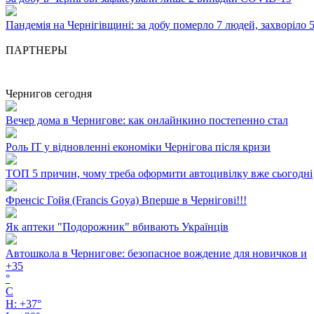
Пандемія на Чернігівщині: за добу померло 7 людей, захворіло 
ПАРТНЕРЫ
Чернигов сегодня
Вечер дома в Чернигове: как онлайнкино постепенно стал
Роль ІТ у відновленні економіки Чернігова після кризи
ТОП 5 причин, чому треба оформити автоцивілку вже сьогодні
Френсіс Гойя (Francis Goya) Вперше в Чернігові!!!
Як аптеки "Подорожник" вбивають Українців
Автошкола в Чернигове: безопасное вождение для новичков и
+
35
°
C
H:
+
37°