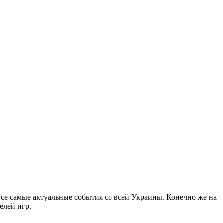
все самые актуальные события со всей Украины. Конечно же на
елей игр.