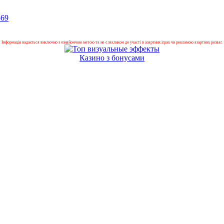
569
Інформація надається виключно з ознайомчою метою та не є закликом до участі в азартних іграх чи рекламою азартних розваг.
Казино з бонусами