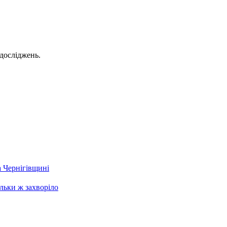
-досліджень.
а Чернігівщині
льки ж захворіло