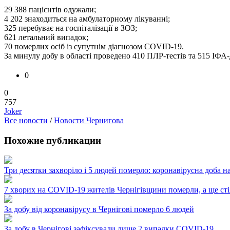
29 388 пацієнтів одужали;
4 202 знаходиться на амбулаторному лікуванні;
325 перебуває на госпіталізації в ЗОЗ;
621 летальний випадок;
70 померлих осіб із супутнім діагнозом COVID-19.
За минулу добу в області проведено 410 ПЛР-тестів та 515 ІФА
0
0
757
Joker
Все новости
/
Новости Чернигова
Похожие публикации
Три десятки захворіло і 5 людей померло: коронавірусна доба н
7 хворих на COVID-19 жителів Чернігівщини померли, а ще сті
За добу від коронавірусу в Чернігові померло 6 людей
За добу в Чернігові зафіксували лише 2 випадки COVID-19