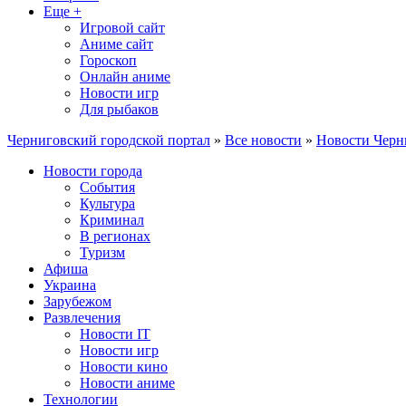
Еще +
Игровой сайт
Аниме сайт
Гороскоп
Онлайн аниме
Новости игр
Для рыбаков
Черниговский городской портал
»
Все новости
»
Новости Черн
Новости города
События
Культура
Криминал
В регионах
Туризм
Афиша
Украина
Зарубежом
Развлечения
Новости IT
Новости игр
Новости кино
Новости аниме
Технологии