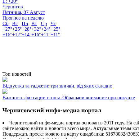
L:
+
20°
Чернигов
Пятница, 07 Август
Прогноз на неделю
Сб
Вс
Пн
Вт
Ср
Чт
+
27°
+
25°
+
28°
+
32°
+
24°
+
25°
+
16°
+
12°
+
14°
+
16°
+
11°
+
11°
Топ новостей
Відпустка та гаджети: три звички, від яких складно
Важность фиксации стопы .Обращаем внимание при покупке
Черниговский инфо-медиа портал
Черниговкий инфо-медиа портал основан в 2011 году. На са
сайте можно найти и новости всего мира. Актуальные темы ко
Поддержать проект можно на карту ощадбанка: 5167803243063