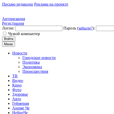
Письмо редакции
Реклама на проекте
Авторизация
Регистрация
Логин:
Пароль (
забыли?
):
Чужой компьютер
Войти
Меню
Новости
Городские новости
Политика
Экономика
Происшествия
ТВ
Видео
Кино
Фото
Здоровье
Авто
Геймерам
Аниме Че
НейроЧе