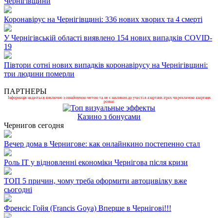
Чернігівщини
Коронавірус на Чернігівщині: 336 нових хворих та 4 смерті
У Чернігівській області виявлено 154 нових випадків COVID-
19
Півтори сотні нових випадків коронавірусу на Чернігівщині:
три людини померли
ПАРТНЕРЫ
Інформація надається виключно з ознайомчою метою та не є закликом до участі в азартних іграх чи рекламою азартних
розваг.
Казино з бонусами
Чернигов сегодня
Вечер дома в Чернигове: как онлайнкино постепенно стал
Роль ІТ у відновленні економіки Чернігова після кризи
ТОП 5 причин, чому треба оформити автоцивілку вже
сьогодні
Френсіс Гойя (Francis Goya) Вперше в Чернігові!!!