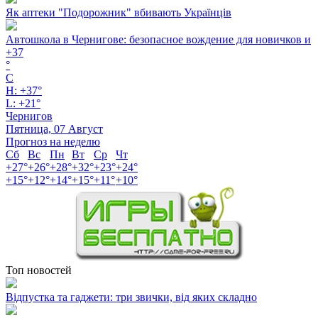
Як аптеки "Подорожник" вбивають Українців
Автошкола в Чернигове: безопасное вождение для новичков и
+
37
°
C
H:
+
37°
L:
+
21°
Чернигов
Пятница, 07 Август
Прогноз на неделю
Сб
Вс
Пн
Вт
Ср
Чт
+
27°
+
26°
+
28°
+
32°
+
23°
+
24°
+
15°
+
12°
+
14°
+
15°
+
11°
+
10°
Топ новостей
Відпустка та гаджети: три звички, від яких складно