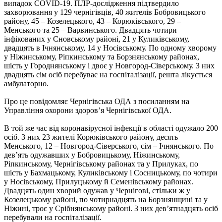
випадок COVID-19. ПЛР-дослідження підтвердило
захворювання у 129 чернігівців, 40 жителів Бобровицького
району, 45 – Козелецького, 43 – Корюківського, 29 –
Менського та 25 – Варвинського. Двадцять чотири
інфікованих у Сновському районі, 21 у Куликівському,
двадцять в Ічнянському, 14 у Носівському. По одному хворому
у Ніжинському, Ріпкинському та Борзнянському районах,
шість у Городнянському і двоє у Новгород-Сіверському. З них
двадцять сім осіб перебуває на госпіталізації, решта лікується
амбулаторно.
Про це повідомляє Чернігівська ОДА з посиланням на
Управління охорони здоров’я Чернігівської ОДА.
В той же час від коронавірусної інфекції в області одужало 200
осіб. З них 23 жителі Корюківського району, десять –
Менського, 12 – Новгород-Сіверського, сім – Ічнянського. По
дев’ять одужавших у Бобровицькому, Ніжинському,
Ріпкинському, Чернігівському районах та у Прилуках, по
шість у Бахмацькому, Куликівському і Сосницькому, по чотири
у Носівському, Прилуцькому й Семенівському районах.
Двадцять один хворий одужав у Чернігові, стільки ж у
Козелецькому районі, по чотирнадцять на Борзнянщині та у
Ніжині, троє у Срібнянському районі. З них дев’ятнадцять осіб
перебували на госпіталізації.