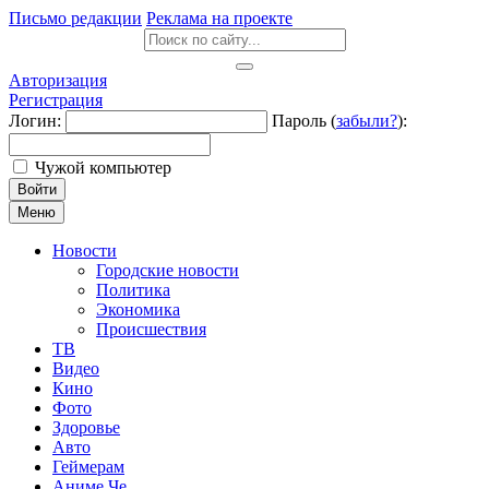
Письмо редакции
Реклама на проекте
Авторизация
Регистрация
Логин:
Пароль (
забыли?
):
Чужой компьютер
Войти
Меню
Новости
Городские новости
Политика
Экономика
Происшествия
ТВ
Видео
Кино
Фото
Здоровье
Авто
Геймерам
Аниме Че