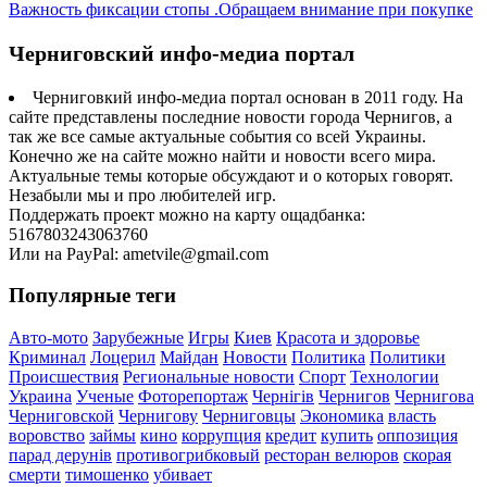
Важность фиксации стопы .Обращаем внимание при покупке
Черниговский инфо-медиа портал
Черниговкий инфо-медиа портал основан в 2011 году. На
сайте представлены последние новости города Чернигов, а
так же все самые актуальные события со всей Украины.
Конечно же на сайте можно найти и новости всего мира.
Актуальные темы которые обсуждают и о которых говорят.
Незабыли мы и про любителей игр.
Поддержать проект можно на карту ощадбанка:
5167803243063760
Или на PayPal: ametvile@gmail.com
Популярные теги
Авто-мото
Зарубежные
Игры
Киев
Красота и здоровье
Криминал
Лоцерил
Майдан
Новости
Политика
Политики
Происшествия
Региональные новости
Спорт
Технологии
Украина
Ученые
Фоторепортаж
Чернігів
Чернигов
Чернигова
Черниговской
Чернигову
Черниговцы
Экономика
власть
воровство
займы
кино
коррупция
кредит
купить
оппозиция
парад дерунів
противогрибковый
ресторан велюров
скорая
смерти
тимошенко
убивает