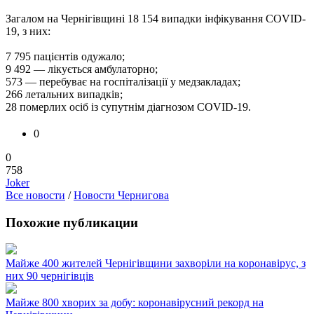
Загалом на Чернігівщині 18 154 випадки інфікування COVID-
19, з них:
7 795 пацієнтів одужало;
9 492 — лікується амбулаторно;
573 — перебуває на госпіталізації у медзакладах;
266 летальних випадків;
28 померлих осіб із супутнім діагнозом COVID-19.
0
0
758
Joker
Все новости
/
Новости Чернигова
Похожие публикации
Майже 400 жителей Чернігівщини захворіли на коронавірус, з
них 90 чернігівців
Майже 800 хворих за добу: коронавірусний рекорд на