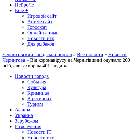
НейроЧе
Еще +
Игровой сайт
Аниме сайт
Гороскоп
Онлайн аниме
Новости игр
Для рыбаков
Черниговский городской портал
»
Все новости
»
Новости
Чернигова
» Від коронавірусу на Чернігівщині одужало 200
осіб, але захворіла 401 людина
Новости города
События
Культура
Криминал
В регионах
Туризм
Афиша
Украина
Зарубежом
Развлечения
Новости IT
Новости игр