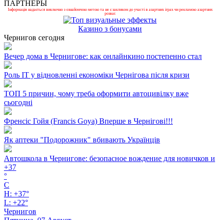
ПАРТНЕРЫ
Інформація надається виключно з ознайомчою метою та не є закликом до участі в азартних іграх чи рекламою азартних
розваг.
Казино з бонусами
Чернигов сегодня
Вечер дома в Чернигове: как онлайнкино постепенно стал
Роль ІТ у відновленні економіки Чернігова після кризи
ТОП 5 причин, чому треба оформити автоцивілку вже
сьогодні
Френсіс Гойя (Francis Goya) Вперше в Чернігові!!!
Як аптеки "Подорожник" вбивають Українців
Автошкола в Чернигове: безопасное вождение для новичков и
+
37
°
C
H:
+
37°
L:
+
22°
Чернигов