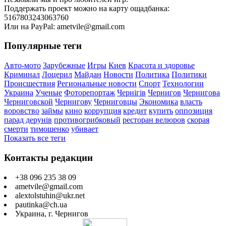
Поддержать проект можно на карту ощадбанка:
5167803243063760
Или на PayPal: ametvile@gmail.com
Популярные теги
Авто-мото
Зарубежные
Игры
Киев
Красота и здоровье
Криминал
Лоцерил
Майдан
Новости
Политика
Политики
Происшествия
Региональные новости
Спорт
Технологии
Украина
Ученые
Фоторепортаж
Чернігів
Чернигов
Чернигова
Черниговской
Чернигову
Черниговцы
Экономика
власть
воровство
займы
кино
коррупция
кредит
купить
оппозиция
парад дерунів
противогрибковый
ресторан велюров
скорая
смерти
тимошенко
убивает
Показать все теги
Контакты редакции
+38 096 235 38 09
ametvile@gmail.com
alextolstuhin@ukr.net
pautinka@ch.ua
Украина, г. Чернигов