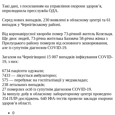
Такі дані, з посиланням на управління охорони здоров’я,
оприлюднила пресслужба ОДА.
Серед нових випадків, 230 виявлені в обласному центрі та 61
випадок у Чернігівському районі.
Від коронавірусної хвороби помер 73-річний житель Козельця.
Ще двоє людей, 73-річна жителька Бахмача 58-річна жінка з
Прилуцького району померли від основного захворювання,
але із супутнім діагнозом COVID-19.
Загалом на Чернігівщині 15 007 випадків інфікування COVID-
19, з них:
6734 пацієнти одужали;
7433 — лікується амбулаторно;
575 — перебуває на госпіталізації у медзакладах;
238 летальних випадків;
27 померлих осіб із супутнім діагнозом COVID-19.
За минулу добу в обласному лабораторному центрі проведено
354 ПЛР-досліджень. 640 ІФА-тестів провели заклади охорони
здоров’я області.
0