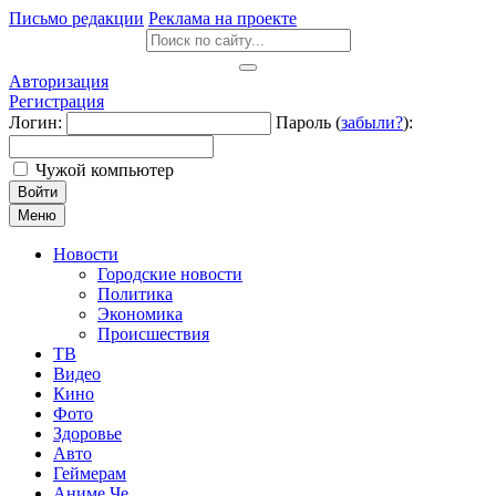
Письмо редакции
Реклама на проекте
Авторизация
Регистрация
Логин:
Пароль (
забыли?
):
Чужой компьютер
Войти
Меню
Новости
Городские новости
Политика
Экономика
Происшествия
ТВ
Видео
Кино
Фото
Здоровье
Авто
Геймерам
Аниме Че