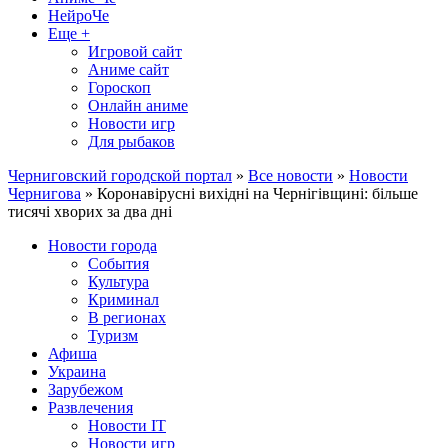
НейроЧе
Еще +
Игровой сайт
Аниме сайт
Гороскоп
Онлайн аниме
Новости игр
Для рыбаков
Черниговский городской портал
»
Все новости
»
Новости
Чернигова
» Коронавірусні вихідні на Чернігівщині: більше
тисячі хворих за два дні
Новости города
События
Культура
Криминал
В регионах
Туризм
Афиша
Украина
Зарубежом
Развлечения
Новости IT
Новости игр