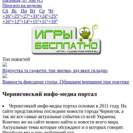
Пятница, 07 Август
Прогноз на неделю
Сб
Вс
Пн
Вт
Ср
Чт
+
26°
+
25°
+
27°
+
33°
+
24°
+
25°
+
16°
+
12°
+
14°
+
15°
+
11°
+
10°
Топ новостей
Відпустка та гаджети: три звички, від яких складно
Важность фиксации стопы .Обращаем внимание при покупке
Черниговский инфо-медиа портал
Черниговкий инфо-медиа портал основан в 2011 году. На
сайте представлены последние новости города Чернигов, а
так же все самые актуальные события со всей Украины.
Конечно же на сайте можно найти и новости всего мира.
Актуальные темы которые обсуждают и о которых говорят.
Незабыли мы и про любителей игр.