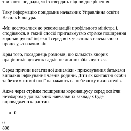
тривають педради, які затвердять відповідне рішення.
Таку інформацію повідомив начальник Управління освіти
Василь Білогура.
-Ми дослухалися до рекомендацій профільного міністра і,
сподіваюся, в такий спосіб пригальмуємо стрімке поширення
коронавірусної інфекції серед всіх учасників навчального
процесу, -зазначив він.
Крім того, посадовець розповів, що кількість хворих
працівників дитячих садків невпинно збільшується.
Серед причин негативної динаміки - приховування батьками
випадків інфікування членів родини. Діти як контактні особи
та безсимптомні носії наражають на небезпеку вихователів.
Адже через стрімке поширення коронавірусу серед освітян
незабаром у дошкільних навчальних закладах буде
впроваджено карантин.
0
0
808