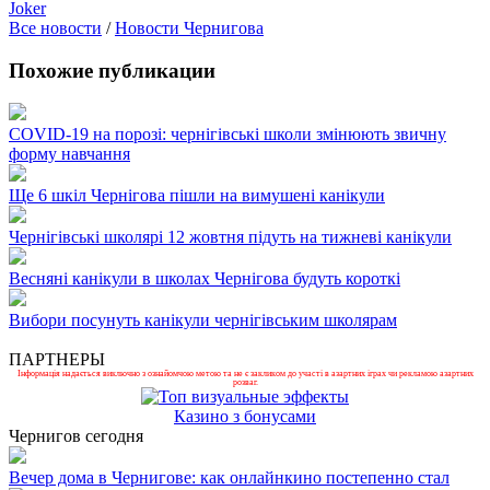
Joker
Все новости
/
Новости Чернигова
Похожие публикации
COVID-19 на порозі: чернігівські школи змінюють звичну
форму навчання
Ще 6 шкіл Чернігова пішли на вимушені канікули
Чернігівські школярі 12 жовтня підуть на тижневі канікули
Весняні канікули в школах Чернігова будуть короткі
Вибори посунуть канікули чернігівським школярам
ПАРТНЕРЫ
Інформація надається виключно з ознайомчою метою та не є закликом до участі в азартних іграх чи рекламою азартних
розваг.
Казино з бонусами
Чернигов сегодня
Вечер дома в Чернигове: как онлайнкино постепенно стал