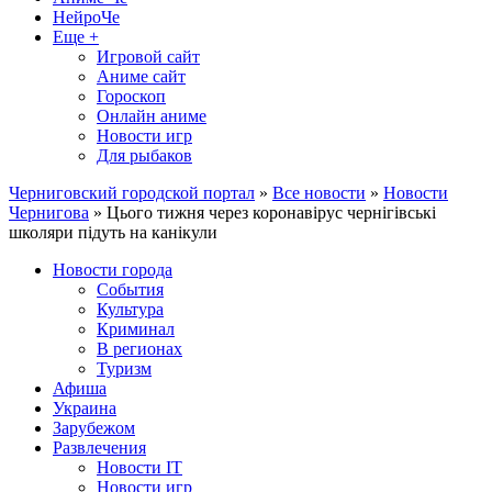
НейроЧе
Еще +
Игровой сайт
Аниме сайт
Гороскоп
Онлайн аниме
Новости игр
Для рыбаков
Черниговский городской портал
»
Все новости
»
Новости
Чернигова
» Цього тижня через коронавірус чернігівські
школяри підуть на канікули
Новости города
События
Культура
Криминал
В регионах
Туризм
Афиша
Украина
Зарубежом
Развлечения
Новости IT
Новости игр