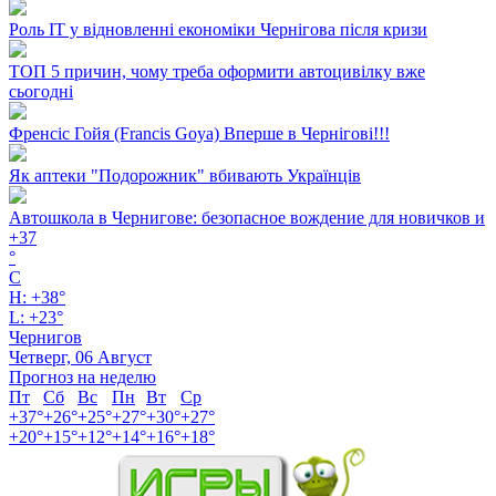
Роль ІТ у відновленні економіки Чернігова після кризи
ТОП 5 причин, чому треба оформити автоцивілку вже
сьогодні
Френсіс Гойя (Francis Goya) Вперше в Чернігові!!!
Як аптеки "Подорожник" вбивають Українців
Автошкола в Чернигове: безопасное вождение для новичков и
+
37
°
C
H:
+
38°
L:
+
23°
Чернигов
Четверг, 06 Август
Прогноз на неделю
Пт
Сб
Вс
Пн
Вт
Ср
+
37°
+
26°
+
25°
+
27°
+
30°
+
27°
+
20°
+
15°
+
12°
+
14°
+
16°
+
18°