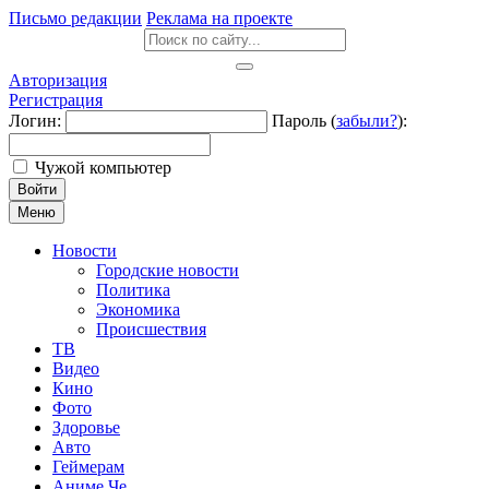
Письмо редакции
Реклама на проекте
Авторизация
Регистрация
Логин:
Пароль (
забыли?
):
Чужой компьютер
Войти
Меню
Новости
Городские новости
Политика
Экономика
Происшествия
ТВ
Видео
Кино
Фото
Здоровье
Авто
Геймерам
Аниме Че