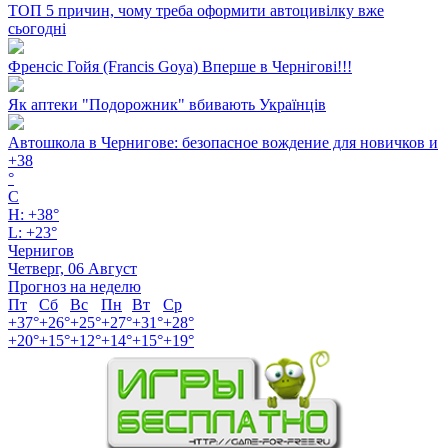
ТОП 5 причин, чому треба оформити автоцивілку вже
сьогодні
Френсіс Гойя (Francis Goya) Вперше в Чернігові!!!
Як аптеки "Подорожник" вбивають Українців
Автошкола в Чернигове: безопасное вождение для новичков и
+
38
°
C
H:
+
38°
L:
+
23°
Чернигов
Четверг, 06 Август
Прогноз на неделю
Пт
Сб
Вс
Пн
Вт
Ср
+
37°
+
26°
+
25°
+
27°
+
31°
+
28°
+
20°
+
15°
+
12°
+
14°
+
15°
+
19°