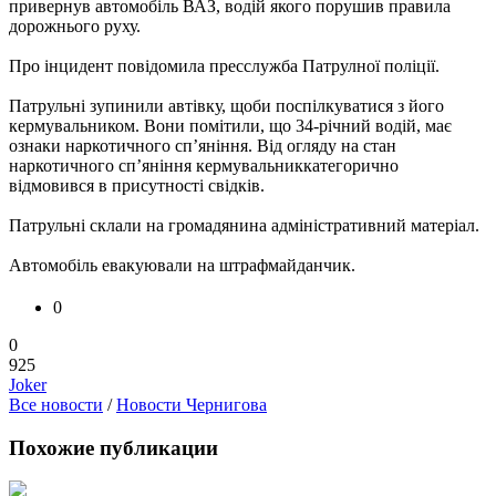
привернув автомобіль ВАЗ, водій якого порушив правила
дорожнього руху.
Про інцидент повідомила пресслужба Патрулної поліції.
Патрульні зупинили автівку, щоби поспілкуватися з його
кермувальником. Вони помітили, що 34-річний водій, має
ознаки наркотичного сп’яніння. Від огляду на стан
наркотичного сп’яніння кермувальниккатегорично
відмовився в присутності свідків.
Патрульні склали на громадянина адміністративний матеріал.
Автомобіль евакуювали на штрафмайданчик.
0
0
925
Joker
Все новости
/
Новости Чернигова
Похожие публикации