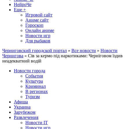
НейроЧе
Еще +
Игровой сайт
Аниме сайт
Гороскоп
Онлайн аниме
Новости игр
Для рыбаков
Черниговский городской портал
»
Все новости
»
Новости
Чернигова
» Сів за кермо під наркотиками: Черніговом їздив
неадекватний водій
Новости города
События
Культура
Криминал
В регионах
Туризм
Афиша
Украина
Зарубежом
Развлечения
Новости IT
Новости игр