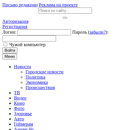
Письмо редакции
Реклама на проекте
Авторизация
Регистрация
Логин:
Пароль (
забыли?
):
Чужой компьютер
Войти
Меню
Новости
Городские новости
Политика
Экономика
Происшествия
ТВ
Видео
Кино
Фото
Здоровье
Авто
Геймерам
Аниме Че