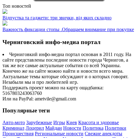
Топ новостей
Відпустка та гаджети: три звички, від яких складно
Важность фиксации стопы .Обращаем внимание при покупке
Черниговский инфо-медиа портал
Черниговкий инфо-медиа портал основан в 2011 году. На
сайте представлены последние новости города Чернигов, а
так же все самые актуальные события со всей Украины.
Конечно же на сайте можно найти и новости всего мира.
Актуальные темы которые обсуждают и о которых говорят.
Незабыли мы и про любителей игр.
Поддержать проект можно на карту ощадбанка:
5167803243063760
Или на PayPal: ametvile@gmail.com
Популярные теги
Авто-мото
Зарубежные
Игры
Киев
Красота и здоровье
Криминал
Лоцерил
Майдан
Новости
Политика
Политики
Происшествия
Региональные новости
Свежие анекдоты