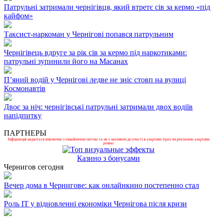
Патрульні затримали чернігівця, який втретє сів за кермо «під
кайфом»
Таксист-наркоман у Чернігові попався патрульним
Чернігівець вдруге за рік сів за кермо під наркотиками:
патрульні зупинили його на Масанах
П’яний водій у Чернігові ледве не зніс стовп на вулиці
Космонавтів
Двоє за ніч: чернігівські патрульні затримали двох водіїв
напідпитку
ПАРТНЕРЫ
Інформація надається виключно з ознайомчою метою та не є закликом до участі в азартних іграх чи рекламою азартних
розваг.
Казино з бонусами
Чернигов сегодня
Вечер дома в Чернигове: как онлайнкино постепенно стал
Роль ІТ у відновленні економіки Чернігова після кризи