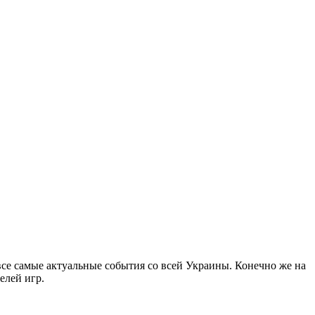
все самые актуальные события со всей Украины. Конечно же на
елей игр.