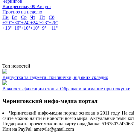
Чернигов
Воскресенье, 09 Август
Прогноз на неделю
Пн
Вт
Ср
Чт
Пт
Сб
+
29°
+
30°
+
24°
+
24°
+
23°
+
26°
+
13°
+
16°
+
10°
+
10°
+
9°
+
11°
Топ новостей
Відпустка та гаджети: три звички, від яких складно
Важность фиксации стопы .Обращаем внимание при покупке
Черниговский инфо-медиа портал
Черниговкий инфо-медиа портал основан в 2011 году. На са
сайте можно найти и новости всего мира. Актуальные темы ко
Поддержать проект можно на карту ощадбанка: 5167803243063
Или на PayPal: ametvile@gmail.com