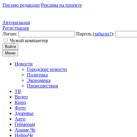
Письмо редакции
Реклама на проекте
Авторизация
Регистрация
Логин:
Пароль (
забыли?
):
Чужой компьютер
Войти
Меню
Новости
Городские новости
Политика
Экономика
Происшествия
ТВ
Видео
Кино
Фото
Здоровье
Авто
Геймерам
Аниме Че
НейроЧе