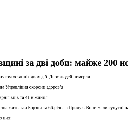
щині за дві доби: майже 200 но
тягом останніх двох діб. Двоє людей померли.
а Управління охорони здоров’я
рнігівців та 41 ніжинця.
на жителька Борзни та 66-річна з Прилук. Вони мали супутні пат
з них: