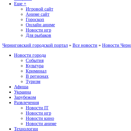
Еще +
Игровой сайт
Аниме сайт
Гороскоп
Онлайн аниме
Новости игр
Для рыбаков
Черниговский городской портал
»
Все новости
»
Новости Черн
Новости города
События
Культура
Криминал
В регионах
Туризм
Афиша
Украина
Зарубежом
Развлечения
Новости IT
Новости игр
Новости кино
Новости аниме
Технологии