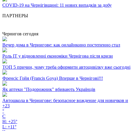
COVID-19 на Чернігівщині: 11 нових випадків за добу
ПАРТНЕРЫ
Чернигов сегодня
Вечер дома в Чернигове: как онлайнкино постепенно стал
Роль ІТ у відновленні економіки Чернігова після кризи
ТОП 5 причин, чому треба оформити автоцивілку вже сьогодні
Френсіс Гойя (Francis Goya) Вперше в Чернігові!!!
Як аптеки "Подорожник" вбивають Українців
Автошкола в Чернигове: безопасное вождение для новичков и
+
23
°
C
H:
+
25°
L:
+
11°