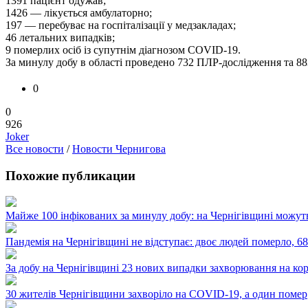
1391 пацієнт одужав;
1426 — лікується амбулаторно;
197 — перебуває на госпіталізації у медзакладах;
46 летальних випадків;
9 померлих осіб із супутнім діагнозом COVID-19.
За минулу добу в області проведено 732 ПЛР-дослідження та 88
0
0
926
Joker
Все новости
/
Новости Чернигова
Похожие публикации
Майже 100 інфікованих за минулу добу: на Чернігівщині можу
Пандемія на Чернігівщині не відступає: двоє людей померло, 6
За добу на Чернігівщині 23 нових випадки захворювання на кор
30 жителів Чернігівщини захворіло на COVID-19, а один помер