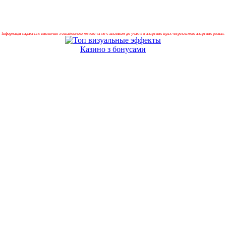
Інформація надається виключно з ознайомчою метою та не є закликом до участі в азартних іграх чи рекламою азартних розваг.
Казино з бонусами