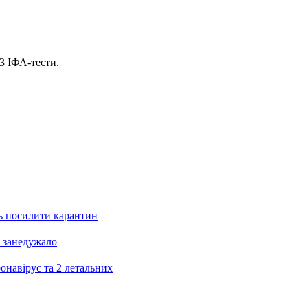
3 ІФА-тести.
ть посилити карантин
8 занедужало
онавірус та 2 летальних