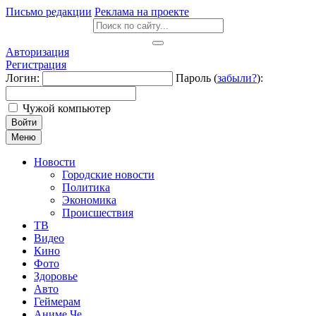
Письмо редакции
Реклама на проекте
Авторизация
Регистрация
Логин:
Пароль (
забыли?
):
Чужой компьютер
Войти
Меню
Новости
Городские новости
Политика
Экономика
Происшествия
ТВ
Видео
Кино
Фото
Здоровье
Авто
Геймерам
Аниме Че