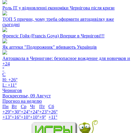
Роль ІТ у відновленні економіки Чернігова після кризи
ТОП 5 причин, чому треба оформити автоцивілку вже
сьогодні
Френсіс Гойя (Francis Goya) Вперше в Чернігові!!!
Як аптеки "Подорожник" вбивають Українців
Автошкола в Чернигове: безопасное вождение для новичков и
+
24
°
C
H:
+
26°
L:
+
11°
Чернигов
Воскресенье, 09 Август
Прогноз на неделю
Пн
Вт
Ср
Чт
Пт
Сб
+
29°
+
30°
+
24°
+
24°
+
23°
+
26°
+
13°
+
16°
+
10°
+
10°
+
9°
+
11°