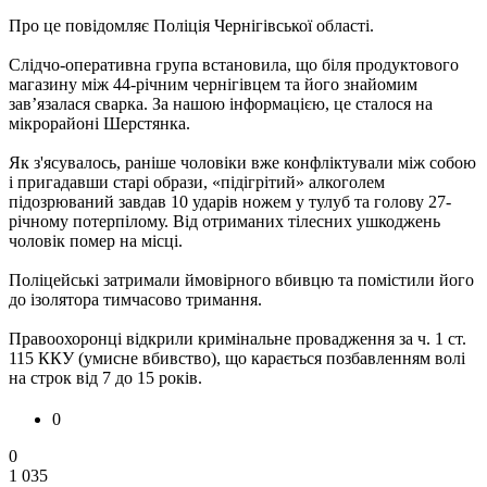
Про це повідомляє Поліція Чернігівської області.
Слідчо-оперативна група встановила, що біля продуктового
магазину між 44-річним чернігівцем та його знайомим
зав’язалася сварка. За нашою інформацією, це сталося на
мікрорайоні Шерстянка.
Як з'ясувалось, раніше чоловіки вже конфліктували між собою
і пригадавши старі образи, «підігрітий» алкоголем
підозрюваний завдав 10 ударів ножем у тулуб та голову 27-
річному потерпілому. Від отриманих тілесних ушкоджень
чоловік помер на місці.
Поліцейські затримали ймовірного вбивцю та помістили його
до ізолятора тимчасово тримання.
Правоохоронці відкрили кримінальне провадження за ч. 1 ст.
115 ККУ (умисне вбивство), що карається позбавленням волі
на строк від 7 до 15 років.
0
0
1 035