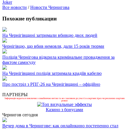
Joker
Все новости
/
Новости Чернигова
Похожие публикации
На Чернігівщині затримали вбивцю двох людей
Чернігівцю, що вбив немовля, дали 15 років тюрми
Поліція Чернігова відкрила кримінальне провадження за
фактом самосуду
На Чернігівщині поліція затримала крадіїв кабелю
Про постріл з РПГ-26 на Чернігівщині – офіційно
ПАРТНЕРЫ
Інформація надається виключно з ознайомчою метою та не є закликом до участі в азартних іграх чи рекламою азартних
розваг.
Казино з бонусами
Чернигов сегодня
Вечер дома в Чернигове: как онлайнкино постепенно стал