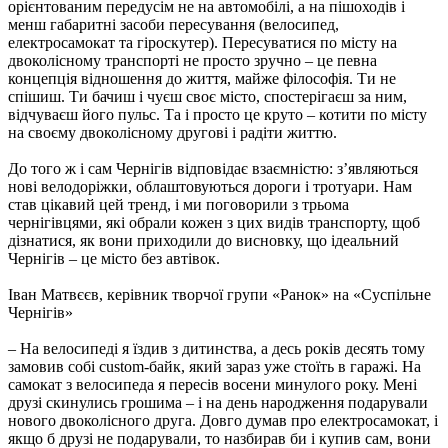
орієнтованим передусім не на автомобілі, а на пішоходів і
менш габаритні засоби пересування (велосипед,
електросамокат та гіроскутер). Пересуватися по місту на
двоколісному транспорті не просто зручно – це певна
концепція відношення до життя, майже філософія. Ти не
спішиш. Ти бачиш і чуєш своє місто, спостерігаєш за ним,
відчуваєш його пульс. Та і просто це круто – котити по місту
на своєму двоколісному другові і радіти життю.
До того ж і сам Чернігів відповідає взаємністю: з’являються
нові велодоріжки, облаштовуються дороги і тротуари. Нам
став цікавий цей тренд, і ми поговорили з трьома
чернігівцями, які обрали кожен з цих видів транспорту, щоб
дізнатися, як вони приходили до висновку, що ідеальний
Чернігів – це місто без автівок.
Іван Матвєєв, керівник творчої групи «Ранок» на «Суспільне
Чернігів»
– На велосипеді я їздив з дитинства, а десь років десять тому
замовив собі custom-байк, який зараз уже стоїть в гаражі. На
самокат з велосипеда я пересів восени минулого року. Мені
друзі скинулись грошима – і на день народження подарували
нового двоколісного друга. Довго думав про електросамокат, і
якщо б друзі не подарували, то назбирав би і купив сам, вони