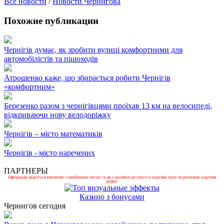
Все новости
/
Новости Чернигова
Похожие публикации
Чернігів думає, як зробити вулиці комфортними для
автомобілістів та пішоходів
Атрошенко каже, що збирається робити Чернігів
«комфортним»
Березенко разом з чернігівцями проїхав 13 км на велосипеді,
відкриваючи нову велодоріжку
Чернігів – місто математиків
Чернігів - місто наречених
ПАРТНЕРЫ
Інформація надається виключно з ознайомчою метою та не є закликом до участі в азартних іграх чи рекламою азартних
розваг.
Казино з бонусами
Чернигов сегодня