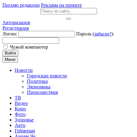
Письмо редакции
Реклама на проекте
Авторизация
Регистрация
Логин:
Пароль (
забыли?
):
Чужой компьютер
Войти
Меню
Новости
Городские новости
Политика
Экономика
Происшествия
ТВ
Видео
Кино
Фото
Здоровье
Авто
Геймерам
Аниме Че