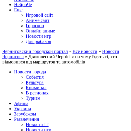
НейроЧе
Еще +
Игровой сайт
Аниме сайт
Гороскоп
Онлайн аниме
Новости игр
Для рыбаков
Черниговский городской портал
»
Все новости
»
Новости
Чернигова
» Двоколесний Чернігів: на чому їздять ті, хто
відмовився від маршруток та автомобілів
Новости города
События
Культура
Криминал
В регионах
Туризм
Афиша
Украина
Зарубежом
Развлечения
Новости IT
Новости игр