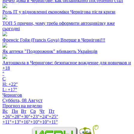
Вечер дома в Чернигове: как онлайнкино постепенно стал
Роль ІТ у відновленні економіки Чернігова після кризи
ТОП 5 причин, чому треба оформити автоцивілку вже
сьогодні
Френсіс Гойя (Francis Goya) Вперше в Чернігові!!!
Як аптеки "Подорожник" вбивають Українців
Автошкола в Чернигове: безопасное вождение для новичков и
+
18
°
C
H:
+
22°
L:
+
17°
Чернигов
Суббота, 08 Август
Прогноз на неделю
Вс
Пн
Вт
Ср
Чт
Пт
+
26°
+
28°
+
30°
+
23°
+
24°
+
25°
+
11°
+
13°
+
16°
+
10°
+
10°
+
11°