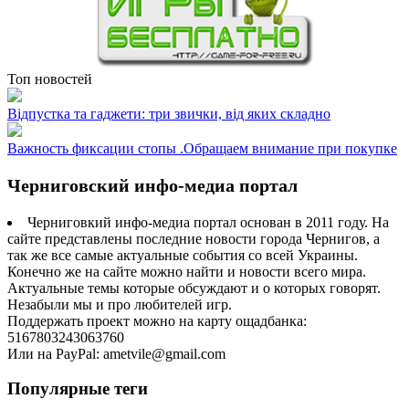
Топ новостей
Відпустка та гаджети: три звички, від яких складно
Важность фиксации стопы .Обращаем внимание при покупке
Черниговский инфо-медиа портал
Черниговкий инфо-медиа портал основан в 2011 году. На
сайте представлены последние новости города Чернигов, а
так же все самые актуальные события со всей Украины.
Конечно же на сайте можно найти и новости всего мира.
Актуальные темы которые обсуждают и о которых говорят.
Незабыли мы и про любителей игр.
Поддержать проект можно на карту ощадбанка:
5167803243063760
Или на PayPal: ametvile@gmail.com
Популярные теги