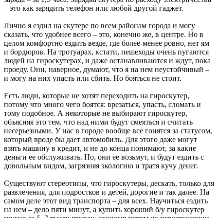
– это как зарядить телефон или любой другой гаджет.
Лично я ездил на скутере по всем районам города и могу
сказать, что удобнее всего – это, конечно же, в центре. Но в
целом комфортно ездить везде, где более-менее ровно, нет ям
и бордюров. На тротуарах, кстати, пешеходы очень пугаются
людей на гироскутерах, и даже останавливаются и ждут, пока
проеду. Они, наверное, думают, что я на нем неустойчивый –
и могу на них упасть или сбить. Но бояться не стоит.
Есть люди, которые не хотят переходить на гироскутер,
потому что много чего боятся: врезаться, упасть, сломать и
тому подобное. А некоторые не выбирают гироскутер,
объясняя это тем, что над ними будут смеяться и считать
несерьезными. У нас в городе вообще все гонятся за статусом,
который вроде бы дает автомобиль. Для этого даже могут
взять машину в кредит, и не до конца понимают, за какие
деньги ее обслуживать. Но, они ее возьмут, и будут ездить с
довольным видом, загрязняя экологию и тратя кучу денег.
Существуют стереотипы, что гироскутеры, дескать, только для
развлечения, для подростков и детей, дорогие и так далее. На
самом деле этот вид транспорта – для всех. Научиться ездить
на нем – дело пяти минут, а купить хороший б/у гироскутер