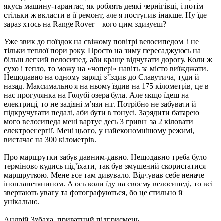
якусь машину-тарантас, як роблять деякі чернігівці, і потім
стільки ж вкласти в її ремонт, але я поступив інакше. Ну їде
зараз хтось на Range Rover – кого цим здивуєш?
Уже звик до поїздок на свіжому повітрі велосипедом, і не
тільки теплої пори року. Просто на зиму пересаджуюсь на
більш легкий велосипед, аби краще відчувати дорогу. Коли ж
сухо і тепло, то можу на «чопері» навіть за місто виїжджати.
Нещодавно на одному заряді з’їздив до Славутича, туди й
назад. Максимально я на ньому їздив на 175 кілометрів, це в
нас прогулянка на Голубі озера була. Але якщо їдеш на
електриці, то не задіяні м’язи ніг. Потрібно не забувати й
підкручувати педалі, аби бути в тонусі. Зарядити батарею
мого велосипеда мені вартує десь 3 гривні за 2 кіловати
електроенергії. Мені цього, у найекономнішому режимі,
вистачає на 300 кілометрів.
Про маршрутки забув давним-давно. Нещодавно треба було
терміново кудись під’їхати, так був змушений скористатися
маршруткою. Мене все там дивувало. Відчував себе неначе
інопланетянином. А ось коли їду на своєму велосипеді, то всі
звертають увагу та фотографуються, бо це стильно й
унікально.
Андрій Зубаха, приватний підприємець