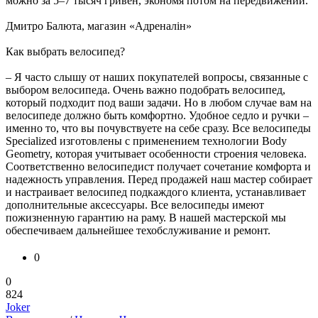
можно за 5–7 тысяч гривен, экономя потом на передвижении.
Дмитро Балюта, магазин «Адреналін»
Как выбрать велосипед?
– Я часто слышу от наших покупателей вопросы, связанные с
выбором велосипеда. Очень важно подобрать велосипед,
который подходит под ваши задачи. Но в любом случае вам на
велосипеде должно быть комфортно. Удобное седло и ручки –
именно то, что вы почувствуете на себе сразу. Все велосипеды
Specialized изготовлены с применением технологии Body
Geometry, которая учитывает особенности строения человека.
Соответственно велосипедист получает сочетание комфорта и
надежность управления. Перед продажей наш мастер собирает
и настраивает велосипед подкаждого клиента, устанавливает
дополнительные аксессуары. Все велосипеды имеют
пожизненную гарантию на раму. В нашей мастерской мы
обеспечиваем дальнейшее техобслуживание и ремонт.
0
0
824
Joker