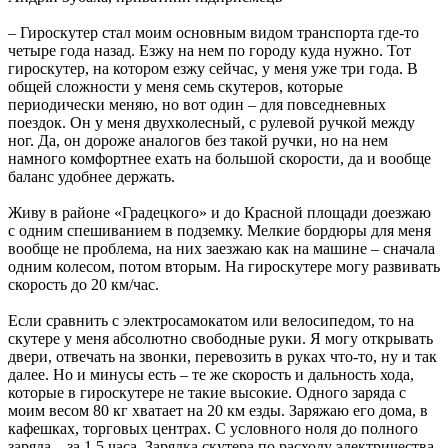
– Гироскутер стал моим основным видом транспорта где-то
четыре года назад. Езжу на нем по городу куда нужно. Тот
гироскутер, на котором езжу сейчас, у меня уже три года. В
общей сложности у меня семь скутеров, которые
периодически меняю, но вот один – для повседневных
поездок. Он у меня двухколесный, с рулевой ручкой между
ног. Да, он дороже аналогов без такой ручки, но на нем
намного комфортнее ехать на большой скорости, да и вообще
баланс удобнее держать.
Живу в районе «Градецкого» и до Красной площади доезжаю
с одним спешиванием в подземку. Мелкие бордюры для меня
вообще не проблема, на них заезжаю как на машине – сначала
одним колесом, потом вторым. На гироскутере могу развивать
скорость до 20 км/час.
Если сравнить с электросамокатом или велосипедом, то на
скутере у меня абсолютно свободные руки. Я могу открывать
двери, отвечать на звонки, перевозить в руках что-то, ну и так
далее. Но и минусы есть – те же скорость и дальность хода,
которые в гироскутере не такие высокие. Одного заряда с
моим весом 80 кг хватает на 20 км езды. Заряжаю его дома, в
кафешках, торговых центрах. С условного ноля до полного
заряда – за 1,5 часа. Зарядка скутера по расходу электричества