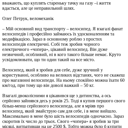
вважають, що куплять стареньку тачку на газу –і життя
вдасться, але це неправильний шлях.
Олег Петрук, веломеханік
– Мій основний вид транспорту – велосипед. Я взагалі фанат
велосипедів і професійно займаюсь їх удосконаленням та
модифікацією. Зараз в основному роблю з простих
велосипедів електричні. Собі теж зробив чорного
електричного «чопера», цікавий велосипед. Він дуже
незвичний, особливий, ні в кого такого більше немає. Круто
усвідомлювати, що ти один такий на все місто.
Велосипед, який я зробив для себе, дуже зручний у
користуванні, особливо на великих відстанях, чого не скажеш
про магазинні велосипеди. На ньому спокійно можна їхати 60
км/год, при тому що він доволі важкий – 50 кг.
Взагалі двоколісними я цікавився ще з дитинства, а ось
серйозно зайнявся десь у років 25. Тоді я купив першого свого
більш-менш серйозного велосипеда, але я мріяв про
велосипед, який змайструю сам для себе, і в мене вийшло.
Максимально в мене було шість велосипедів одночасно. Зараз
скоротив їх число до трьох. Свого «чопера» я зробив за три
місяці, витративши на це 2500 $. Тобто можна було б купити