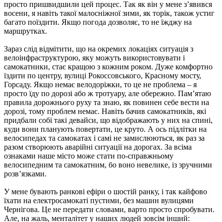
просто пришвидшили цей процес. Так як він у мене з’явився
восени, я навіть такої малосніжної зими, як торік, також устиг
багато поїздити. Якщо погода дозволяє, то не їжджу на
маршрутках.
Зараз слід відмітити, що на окремих локаціях ситуація з
велоінфраструктурою, яку можуть використовувати і
самокатники, стає кращою з кожним роком. Дуже комфортно
їздити по центру, вулиці Рокоссовського, Красному мосту,
Горсаду. Якщо немає велодоріжки, то це не проблема – я
просто їду по дорозі або ж тротуару, але обережно. Пам’ятаю
правила дорожнього руху та знаю, як повинен себе вести на
дорозі, тому проблем немає. Навіть бачив самокатників, які
придбали собі такі девайси, що відображають у них на спині,
куди вони планують повертати, це круто. А ось підлітки на
велосипедах та самокатах і самі не замислюються, як раз за
разом створюють аварійні ситуації на дорогах. За всіма
ознаками наше місто може стати по-справжньому
велосипедним та самокатним, бо воно невелике, із зручними
розв’язками.
У мене бувають ранкові ефіри о шостій ранку, і так кайфово
їхати на електросамокаті пустими, без машин вулицями
Чернігова. Це не передати словами, варто просто спробувати.
Але, на жаль, менталітет у наших людей зовсім інший: