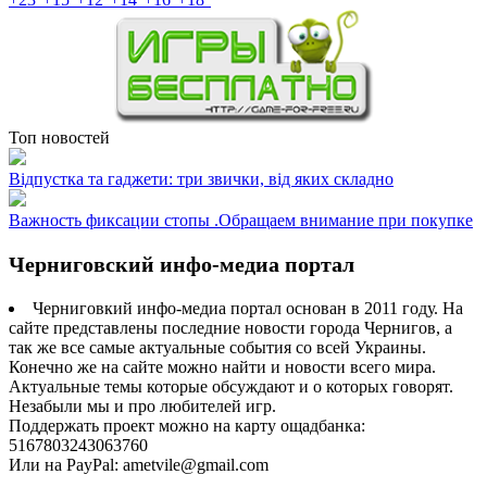
Топ новостей
Відпустка та гаджети: три звички, від яких складно
Важность фиксации стопы .Обращаем внимание при покупке
Черниговский инфо-медиа портал
Черниговкий инфо-медиа портал основан в 2011 году. На
сайте представлены последние новости города Чернигов, а
так же все самые актуальные события со всей Украины.
Конечно же на сайте можно найти и новости всего мира.
Актуальные темы которые обсуждают и о которых говорят.
Незабыли мы и про любителей игр.
Поддержать проект можно на карту ощадбанка:
5167803243063760
Или на PayPal: ametvile@gmail.com