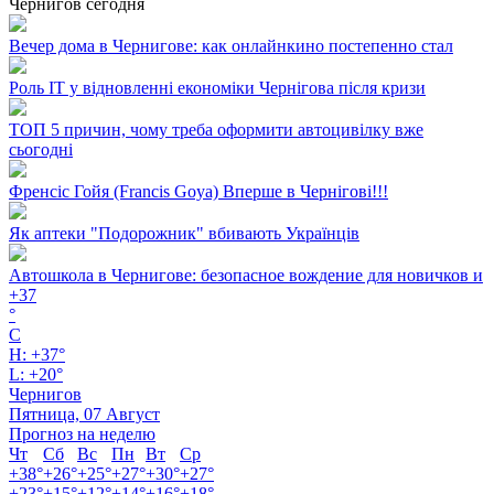
Чернигов сегодня
Вечер дома в Чернигове: как онлайнкино постепенно стал
Роль ІТ у відновленні економіки Чернігова після кризи
ТОП 5 причин, чому треба оформити автоцивілку вже
сьогодні
Френсіс Гойя (Francis Goya) Вперше в Чернігові!!!
Як аптеки "Подорожник" вбивають Українців
Автошкола в Чернигове: безопасное вождение для новичков и
+
37
°
C
H:
+
37°
L:
+
20°
Чернигов
Пятница, 07 Август
Прогноз на неделю
Чт
Сб
Вс
Пн
Вт
Ср
+
38°
+
26°
+
25°
+
27°
+
30°
+
27°
+
23°
+
15°
+
12°
+
14°
+
16°
+
18°