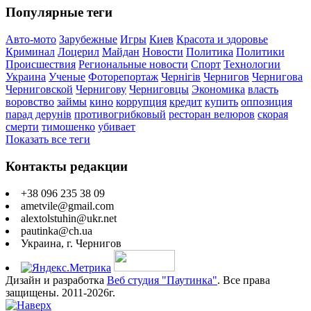
Популярные теги
Авто-мото
Зарубежные
Игры
Киев
Красота и здоровье
Криминал
Лоцерил
Майдан
Новости
Политика
Политики
Происшествия
Региональные новости
Спорт
Технологии
Украина
Ученые
Фоторепортаж
Чернігів
Чернигов
Чернигова
Черниговской
Чернигову
Черниговцы
Экономика
власть
воровство
займы
кино
коррупция
кредит
купить
оппозиция
парад дерунів
противогрибковый
ресторан велюров
скорая
смерти
тимошенко
убивает
Показать все теги
Контакты редакции
+38 096 235 38 09
ametvile@gmail.com
alextolstuhin@ukr.net
pautinka@ch.ua
Украина, г. Чернигов
Дизайн и разработка
Веб студия "Паутинка"
. Все права
защищены. 2011-2026г.