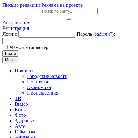
Письмо редакции
Реклама на проекте
Авторизация
Регистрация
Логин:
Пароль (
забыли?
):
Чужой компьютер
Войти
Меню
Новости
Городские новости
Политика
Экономика
Происшествия
ТВ
Видео
Кино
Фото
Здоровье
Авто
Геймерам
Аниме Че