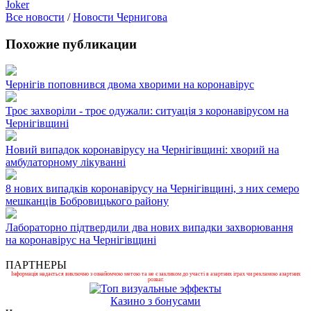
Joker
Все новости
/
Новости Чернигова
Похожие публикации
Чернігів поповнився двома хворими на коронавірус
Троє захворіли - троє одужали: ситуація з коронавірусом на
Чернігівщині
Новий випадок коронавірусу на Чернігівщині: хворий на
амбулаторному лікуванні
8 нових випадків коронавірусу на Чернігівщині, з них семеро
мешканців Бобровицького району
Лабораторно підтвердили два нових випадки захворювання
на коронавірус на Чернігівщині
ПАРТНЕРЫ
Інформація надається виключно з ознайомчою метою та не є закликом до участі в азартних іграх чи рекламою азартних
розваг.
Казино з бонусами