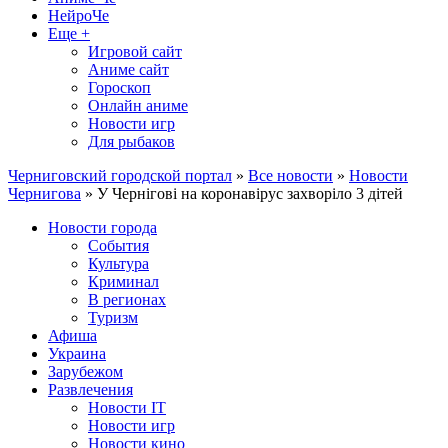
НейроЧе
Еще +
Игровой сайт
Аниме сайт
Гороскоп
Онлайн аниме
Новости игр
Для рыбаков
Черниговский городской портал
»
Все новости
»
Новости
Чернигова
» У Чернігові на коронавірус захворіло 3 дітей
Новости города
События
Культура
Криминал
В регионах
Туризм
Афиша
Украина
Зарубежом
Развлечения
Новости IT
Новости игр
Новости кино