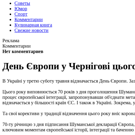
Советы
Юмор
Спорт
Комментарии
Кулинарная книга
Свежие новости
Реклама
Комментарии
Нет комментариев
День Європи у Чернігові цьог
В Україні у третю суботу травня відзначається День Європи. За
Цього року виповнюється 70 років з дня проголошення Шуманськ
процес європейської інтеграції, запропонувавши об'єднати мет
відзначається у більшості країн ЄС. І також в Україні. Зокрема, у
Та свої корективи у традиції відзначення цього року вніс корон
70-ту річницю з дня підписання Шуманської декларації Європа, 
ключовим моментам європейської історії, інтеграції та баченн