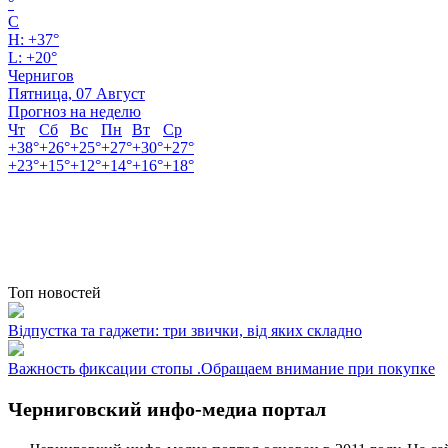
°
C
H:
+
37°
L:
+
20°
Чернигов
Пятница, 07 Август
Прогноз на неделю
Чт
Сб
Вс
Пн
Вт
Ср
+
38°
+
26°
+
25°
+
27°
+
30°
+
27°
+
23°
+
15°
+
12°
+
14°
+
16°
+
18°
Топ новостей
Відпустка та гаджети: три звички, від яких складно
Важность фиксации стопы .Обращаем внимание при покупке
Черниговский инфо-медиа портал