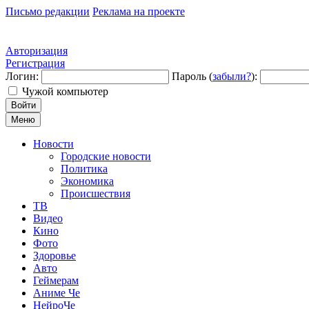
Письмо редакции
Реклама на проекте
Авторизация
Регистрация
Логин:
Пароль (
забыли?
):
Чужой компьютер
Войти
Меню
Новости
Городские новости
Политика
Экономика
Происшествия
ТВ
Видео
Кино
Фото
Здоровье
Авто
Геймерам
Аниме Че
НейроЧе