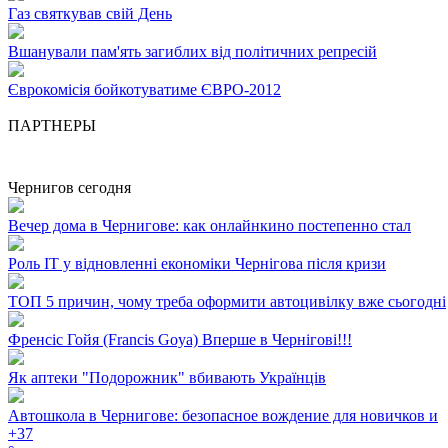
Газ святкував свій День
Вшанували пам'ять загиблих від політичних репресій
Єврокомісія бойкотуватиме ЄВРО-2012
ПАРТНЕРЫ
Чернигов сегодня
Вечер дома в Чернигове: как онлайнкино постепенно стал
Роль ІТ у відновленні економіки Чернігова після кризи
ТОП 5 причин, чому треба оформити автоцивілку вже сьогодні
Френсіс Гойя (Francis Goya) Вперше в Чернігові!!!
Як аптеки "Подорожник" вбивають Українців
Автошкола в Чернигове: безопасное вождение для новичков и
+
37