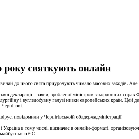
о року святкують онлайн
звичай до цього свята приурочують чимало масових заходів. Але 
ої декларації – заяви, зробленої міністром закордонних справ 
алургійну і вугледобувну галузі низки європейських країн. Цей
 Чернігові.
авірус, повідомили у Чернігівськоій облдержадміністрації.
і Україна в тому числі, відзначає в онлайн-форматі, організовую
ю майбутнього ЄС.