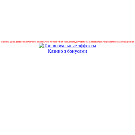
Інформація надається виключно з ознайомчою метою та не є закликом до участі в азартних іграх чи рекламою азартних розваг.
Казино з бонусами