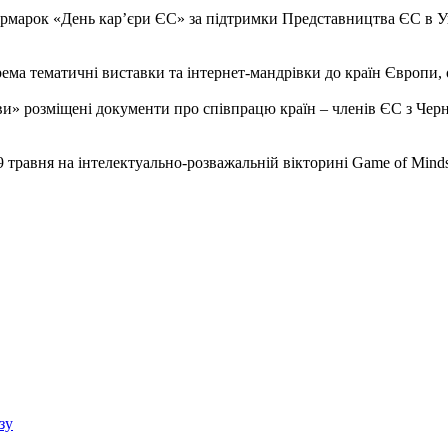
 ярмарок «День кар’єри ЄС» за підтримки Представництва ЄС в 
ема тематичні виставки та інтернет-мандрівки до країн Європи, о
іви» розміщені документи про співпрацю країн – членів ЄС з Черн
9 травня на інтелектуально-розважальній вікторині Game of Minds
зу