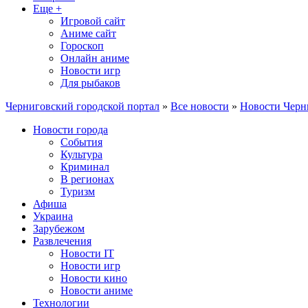
Еще +
Игровой сайт
Аниме сайт
Гороскоп
Онлайн аниме
Новости игр
Для рыбаков
Черниговский городской портал
»
Все новости
»
Новости Черн
Новости города
События
Культура
Криминал
В регионах
Туризм
Афиша
Украина
Зарубежом
Развлечения
Новости IT
Новости игр
Новости кино
Новости аниме
Технологии