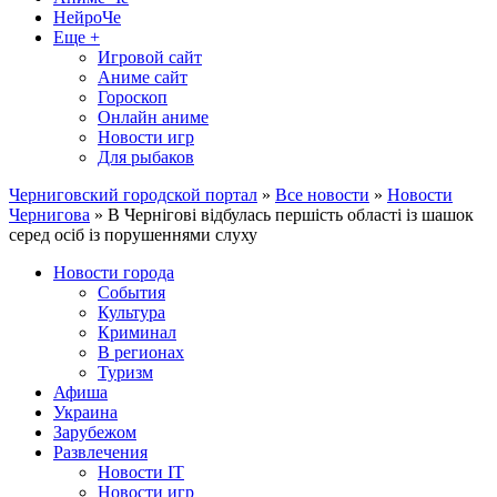
НейроЧе
Еще +
Игровой сайт
Аниме сайт
Гороскоп
Онлайн аниме
Новости игр
Для рыбаков
Черниговский городской портал
»
Все новости
»
Новости
Чернигова
» В Чернігові відбулась першість області із шашок
серед осіб із порушеннями слуху
Новости города
События
Культура
Криминал
В регионах
Туризм
Афиша
Украина
Зарубежом
Развлечения
Новости IT
Новости игр