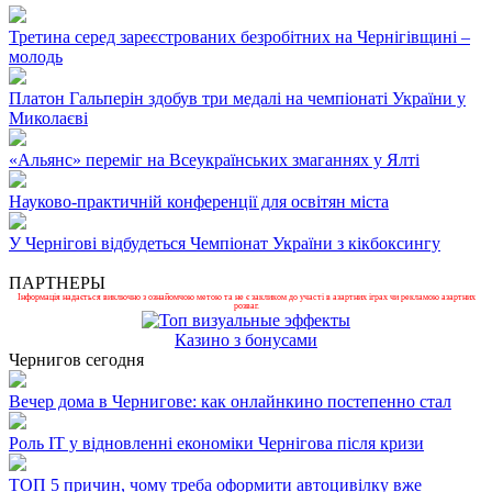
Третина серед зареєстрованих безробітних на Чернігівщині –
молодь
Платон Гальперін здобув три медалі на чемпіонаті України у
Миколаєві
«Альянс» переміг на Всеукраїнських змаганнях у Ялті
Науково-практичній конференції для освітян міста
У Чернігові відбудеться Чемпіонат України з кікбоксингу
ПАРТНЕРЫ
Інформація надається виключно з ознайомчою метою та не є закликом до участі в азартних іграх чи рекламою азартних
розваг.
Казино з бонусами
Чернигов сегодня
Вечер дома в Чернигове: как онлайнкино постепенно стал
Роль ІТ у відновленні економіки Чернігова після кризи
ТОП 5 причин, чому треба оформити автоцивілку вже