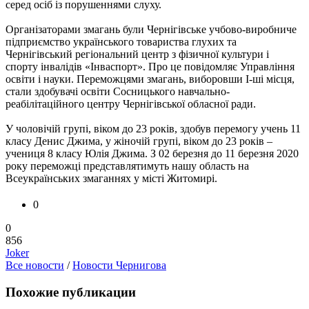
серед осіб із порушеннями слуху.
Організаторами змагань були Чернігівське учбово-виробниче
підприємство українського товариства глухих та
Чернігівський регіональний центр з фізичної культури і
спорту інвалідів «Інваспорт». Про це повідомляє Управління
освіти і науки. Переможцями змагань, виборовши I-ші місця,
стали здобувачі освіти Сосницького навчально-
реабілітаційного центру Чернігівської обласної ради.
У чоловічій групі, віком до 23 років, здобув перемогу учень 11
класу Денис Джима, у жіночій групі, віком до 23 років –
учениця 8 класу Юлія Джима. З 02 березня до 11 березня 2020
року переможці представлятимуть нашу область на
Всеукраїнських змаганнях у місті Житомирі.
0
0
856
Joker
Все новости
/
Новости Чернигова
Похожие публикации