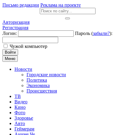
Письмо редакции
Реклама на проекте
Авторизация
Регистрация
Логин:
Пароль (
забыли?
):
Чужой компьютер
Войти
Меню
Новости
Городские новости
Политика
Экономика
Происшествия
ТВ
Видео
Кино
Фото
Здоровье
Авто
Геймерам
Аниме Че