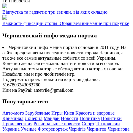
Топ новостей
Відпустка та гаджети: три звички, від яких складно
Важность фиксации стопы .Обращаем внимание при покупке
Черниговский инфо-медиа портал
Черниговкий инфо-медиа портал основан в 2011 году. На
сайте представлены последние новости города Чернигов, а
так же все самые актуальные события со всей Украины.
Конечно же на сайте можно найти и новости всего мира.
Актуальные темы которые обсуждают и о которых говорят.
Незабыли мы и про любителей игр.
Поддержать проект можно на карту ощадбанка:
5167803243063760
Или на PayPal: ametvile@gmail.com
Популярные теги
Авто-мото
Зарубежные
Игры
Киев
Красота и здоровье
Криминал
Лоцерил
Майдан
Новости
Политика
Политики
Происшествия
Региональные новости
Спорт
Технологии
Украина
Ученые
Фоторепортаж
Чернігів
Чернигов
Чернигова