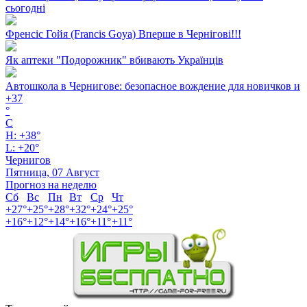
сьогодні
Френсіс Гойя (Francis Goya) Вперше в Чернігові!!!
Як аптеки "Подорожник" вбивають Українців
Автошкола в Чернигове: безопасное вождение для новичков и
+
37
°
C
H:
+
38°
L:
+
20°
Чернигов
Пятница, 07 Август
Прогноз на неделю
Сб
Вс
Пн
Вт
Ср
Чт
+
27°
+
25°
+
28°
+
32°
+
24°
+
25°
+
16°
+
12°
+
14°
+
16°
+
11°
+
11°