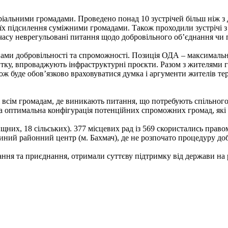
іальними громадами. Проведено понад 10 зустрічей більш ніж з 
 їх підсилення суміжними громадами. Також проходили зустрічі 
 часу неврегульовані питання щодо добровільного об’єднання чи
ами добровільності та спроможності. Позиція ОДА – максимальн
тку, впроваджують інфраструктурні проєкти. Разом з жителями 
ж буде обов’язково враховуватися думка і аргументи жителів тер
 всім громадам, де виникають питання, що потребують спільного
а оптимальна конфігурація потенційних спроможних громад, які
ищних, 18 сільських). 377 місцевих рад із 569 скористались пра
иний районний центр (м. Бахмач), де не розпочато процедуру до
ння та приєднання, отримали суттєву підтримку від держави на р