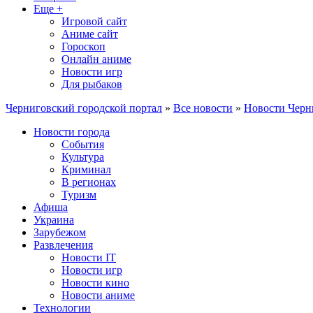
Еще +
Игровой сайт
Аниме сайт
Гороскоп
Онлайн аниме
Новости игр
Для рыбаков
Черниговский городской портал
»
Все новости
»
Новости Черн
Новости города
События
Культура
Криминал
В регионах
Туризм
Афиша
Украина
Зарубежом
Развлечения
Новости IT
Новости игр
Новости кино
Новости аниме
Технологии