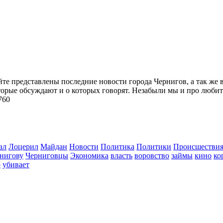
йте представлены последние новости города Чернигов, а так же 
торые обсуждают и о которых говорят. Незабыли мы и про любит
760
ал
Лоцерил
Майдан
Новости
Политика
Политики
Происшестви
нигову
Черниговцы
Экономика
власть
воровство
займы
кино
ко
о
убивает