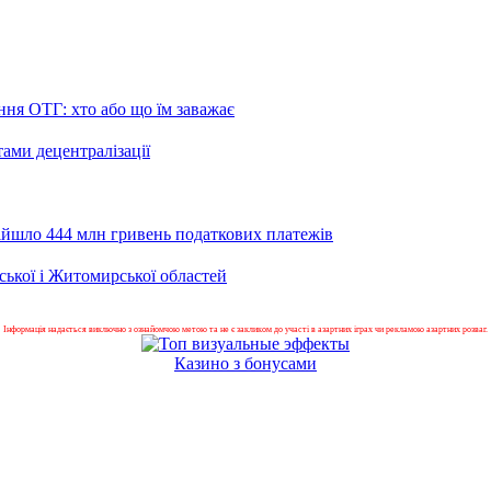
ення ОТГ: хто або що їм заважає
тами децентралізації
ійшло 444 млн гривень податкових платежів
ської і Житомирської областей
Інформація надається виключно з ознайомчою метою та не є закликом до участі в азартних іграх чи рекламою азартних розваг.
Казино з бонусами