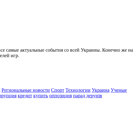
все самые актуальные события со всей Украины. Конечно же на
елей игр.
я
Региональные новости
Спорт
Технологии
Украина
Ученые
ррупция
кредит
купить
оппозиция
парад дерунів