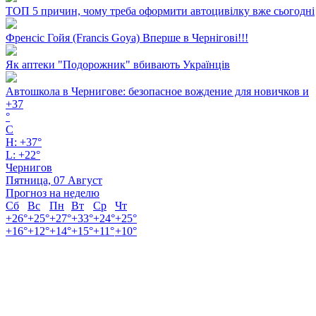
ТОП 5 причин, чому треба оформити автоцивілку вже сьогодні
Френсіс Гойя (Francis Goya) Вперше в Чернігові!!!
Як аптеки "Подорожник" вбивають Українців
Автошкола в Чернигове: безопасное вождение для новичков и
+
37
°
C
H:
+
37°
L:
+
22°
Чернигов
Пятница, 07 Август
Прогноз на неделю
Сб
Вс
Пн
Вт
Ср
Чт
+
26°
+
25°
+
27°
+
33°
+
24°
+
25°
+
16°
+
12°
+
14°
+
15°
+
11°
+
10°