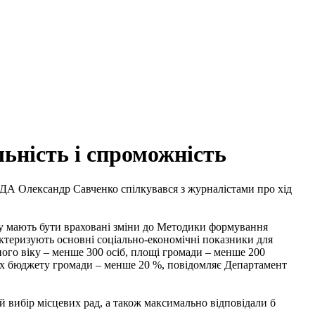
ьність і спроможність
ОДА Олександр Савченко спілкувався з журналістами про хід
у мають бути враховані зміни до Методики формування
ктеризують основні соціально-економічні показники для
ного віку – менше 300 осіб, площі громади – менше 200
дах бюджету громади – менше 20 %, повідомляє Департамент
й вибір місцевих рад, а також максимально відповідали б