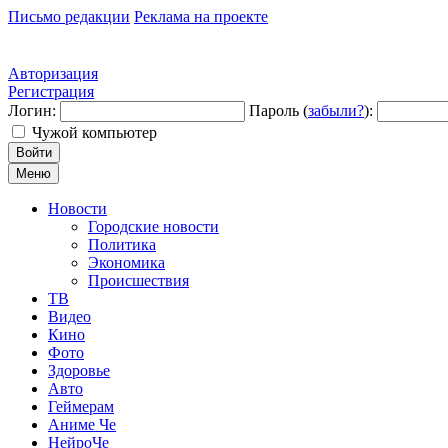
Письмо редакции
Реклама на проекте
Авторизация
Регистрация
Логин:
Пароль (
забыли?
):
Чужой компьютер
Войти
Меню
Новости
Городские новости
Политика
Экономика
Происшествия
ТВ
Видео
Кино
Фото
Здоровье
Авто
Геймерам
Аниме Че
НейроЧе