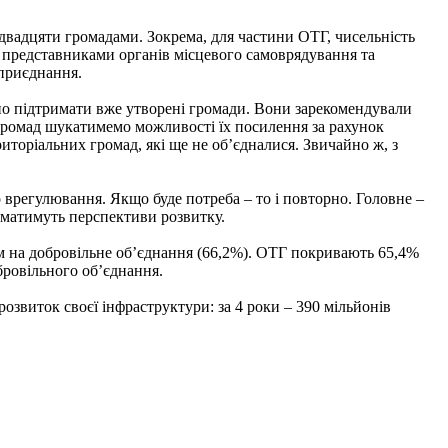
двадцяти громадами. Зокрема, для частини ОТГ, чисельність
з представниками органів місцевого самоврядування та
 приєднання.
о підтримати вже утворені громади. Вони зарекомендували
громад шукатимемо можливості їх посилення за рахунок
иторіальних громад, які ще не об’єдналися. Звичайно ж, з
 врегулювання. Якщо буде потреба – то і повторно. Головне –
 матимуть перспективи розвитку.
вом на добровільне об’єднання (66,2%). ОТГ покривають 65,4%
бровільного об’єднання.
озвиток своєї інфраструктури: за 4 роки – 390 мільйонів