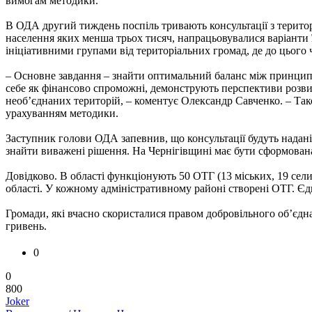
вимогам методики.
В ОДА другий тиждень поспіль тривають консультації з територ
населення яких менша трьох тисяч, напрацьовувалися варіанти
ініціативними групами від територіальних громад, де до цього
– Основне завдання – знайти оптимальний баланс між принцип
себе як фінансово спроможні, демонструють перспективи розви
необ’єднаних територій, – коментує Олександр Савченко. – Тако
урахуванням методики.
Заступник голови ОДА запевнив, що консультації будуть надані
знайти виважені рішення. На Чернігівщині має бути сформован
Довідково. В області функціонують 50 ОТГ (13 міських, 19 сел
області. У кожному адміністративному районі створені ОТГ. Єд
Громади, які вчасно скористалися правом добровільного об’єдна
гривень.
0
0
800
Joker