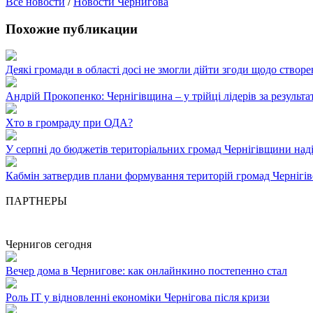
Все новости
/
Новости Чернигова
Похожие публикации
Деякі громади в області досі не змогли дійти згоди щодо створ
Андрій Прокопенко: Чернігівщина – у трійці лідерів за результа
Хто в громраду при ОДА?
У серпні до бюджетів територіальних громад Чернігівщини над
Кабмін затвердив плани формування територій громад Чернігів
ПАРТНЕРЫ
Чернигов сегодня
Вечер дома в Чернигове: как онлайнкино постепенно стал
Роль ІТ у відновленні економіки Чернігова після кризи