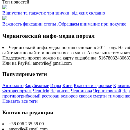
Топ новостей
Відпустка та гаджети: три звички, від яких складно
Важность фиксации стопы .Обращаем внимание при покупке
Черниговский инфо-медиа портал
Черниговкий инфо-медиа портал основан в 2011 году. На са
сайте можно найти и новости всего мира. Актуальные темы ко
Поддержать проект можно на карту ощадбанка: 5167803243063
Или на PayPal: ametvile@gmail.com
Популярные теги
Авто-мото
Зарубежные
Игры
Киев
Красота и здоровье
Кримин
Фоторепортаж
Чернігів
Чернигов
Чернигова
Черниговской
Чер
противогрибковый
ресторан велюров
скорая
смерти
тимошенк
Показать все теги
Контакты редакции
+38 096 235 38 09
ametvile@gmail.com