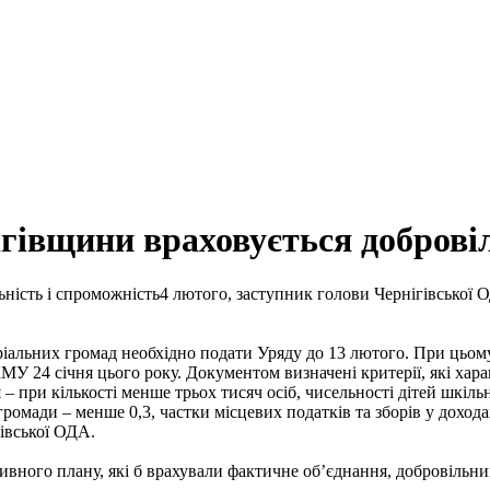
івщини враховується добровіл
4 лютого, заступник голови Чернігівської 
іальних громад необхідно подати Уряду до 13 лютого. При цьом
 24 січня цього року. Документом визначені критерії, які хара
 при кількості менше трьох тисяч осіб, чисельності дітей шкіль
ромади – менше 0,3, частки місцевих податків та зборів у дохо
гівської ОДА.
ивного плану, які б врахували фактичне об’єднання, добровільни