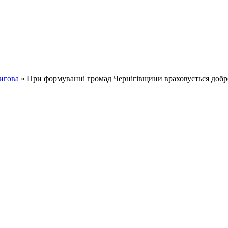
игова
» При формуванні громад Чернігівщини враховується добро