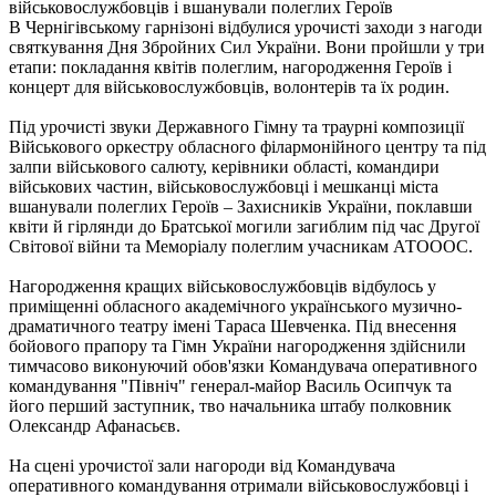
В Чернігівському гарнізоні відбулися урочисті заходи з нагоди
святкування Дня Збройних Сил України. Вони пройшли у три
етапи: покладання квітів полеглим, нагородження Героїв і
концерт для військовослужбовців, волонтерів та їх родин.
Під урочисті звуки Державного Гімну та траурні композиції
Військового оркестру обласного філармонійного центру та під
залпи військового салюту, керівники області, командири
військових частин, військовослужбовці і мешканці міста
вшанували полеглих Героїв – Захисників України, поклавши
квіти й гірлянди до Братської могили загиблим під час Другої
Світової війни та Меморіалу полеглим учасникам АТОООС.
Нагородження кращих військовослужбовців відбулось у
приміщенні обласного академічного українського музично-
драматичного театру імені Тараса Шевченка. Під внесення
бойового прапору та Гімн України нагородження здійснили
тимчасово виконуючий обов'язки Командувача оперативного
командування "Північ" генерал-майор Василь Осипчук та
його перший заступник, тво начальника штабу полковник
Олександр Афанасьєв.
На сцені урочистої зали нагороди від Командувача
оперативного командування отримали військовослужбовці і