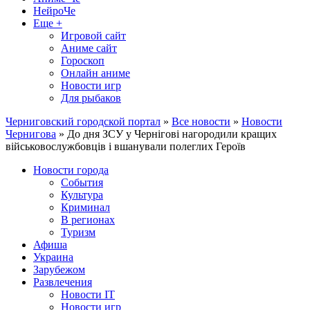
НейроЧе
Еще +
Игровой сайт
Аниме сайт
Гороскоп
Онлайн аниме
Новости игр
Для рыбаков
Черниговский городской портал
»
Все новости
»
Новости
Чернигова
» До дня ЗСУ у Чернігові нагородили кращих
військовослужбовців і вшанували полеглих Героїв
Новости города
События
Культура
Криминал
В регионах
Туризм
Афиша
Украина
Зарубежом
Развлечения
Новости IT
Новости игр