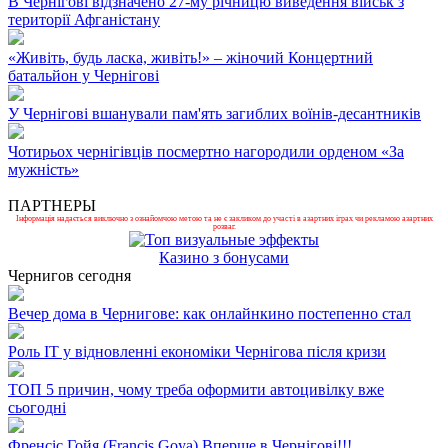
В Чернігові відзначено 27-му річницю виведення військ з
території Афганістану
«Живіть, будь ласка, живіть!» – жіночий Концертний
батальйон у Чернігові
У Чернігові вшанували пам'ять загиблих воїнів-десантників
Чотирьох чернігівців посмертно нагородили орденом «За
мужність»
ПАРТНЕРЫ
Інформація надається виключно з ознайомчою метою та не є закликом до участі в азартних іграх чи рекламою азартних
розваг.
Казино з бонусами
Чернигов сегодня
Вечер дома в Чернигове: как онлайнкино постепенно стал
Роль ІТ у відновленні економіки Чернігова після кризи
ТОП 5 причин, чому треба оформити автоцивілку вже
сьогодні
Френсіс Гойя (Francis Goya) Вперше в Чернігові!!!