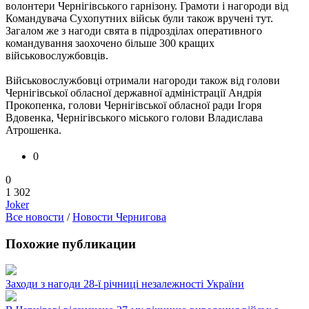
волонтери Чернігівського гарнізону. Грамоти і нагороди від
Командувача Сухопутних військ були також вручені тут.
Загалом же з нагоди свята в підрозділах оперативного
командування заохочено більше 300 кращих
військовослужбовців.
Військовослужбовці отримали нагороди також від голови
Чернігівської обласної державної адміністрації Андрія
Прокопенка, голови Чернігівської обласної ради Ігоря
Вдовенка, Чернігівського міського голови Владислава
Атрошенка.
0
0
1 302
Joker
Все новости
/
Новости Чернигова
Похожие публикации
Заходи з нагоди 28-ї річниці незалежності України