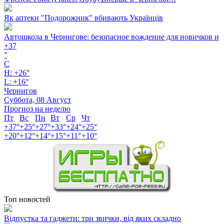
Як аптеки "Подорожник" вбивають Українців
Автошкола в Чернигове: безопасное вождение для новичков и
+
37
°
C
H:
+
26°
L:
+
16°
Чернигов
Суббота, 08 Август
Прогноз на неделю
Пт
Вс
Пн
Вт
Ср
Чт
+
37°
+
25°
+
27°
+
33°
+
24°
+
25°
+
20°
+
12°
+
14°
+
15°
+
11°
+
10°
Топ новостей
Відпустка та гаджети: три звички, від яких складно