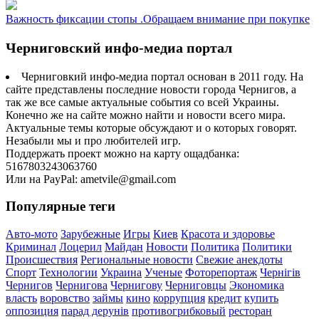
Важность фиксации стопы .Обращаем внимание при покупке
Черниговский инфо-медиа портал
Черниговкий инфо-медиа портал основан в 2011 году. На
сайте представлены последние новости города Чернигов, а
так же все самые актуальные события со всей Украины.
Конечно же на сайте можно найти и новости всего мира.
Актуальные темы которые обсуждают и о которых говорят.
Незабыли мы и про любителей игр.
Поддержать проект можно на карту ощадбанка:
5167803243063760
Или на PayPal: ametvile@gmail.com
Популярные теги
Авто-мото
Зарубежные
Игры
Киев
Красота и здоровье
Криминал
Лоцерил
Майдан
Новости
Политика
Политики
Происшествия
Региональные новости
Свежие анекдоты
Спорт
Технологии
Украина
Ученые
Фоторепортаж
Чернігів
Чернигов
Чернигова
Чернигову
Черниговцы
Экономика
власть
воровство
займы
кино
коррупция
кредит
купить
оппозиция
парад дерунів
противогрибковый
ресторан