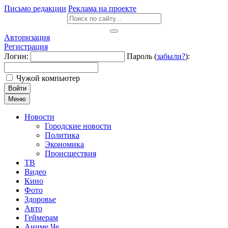
Письмо редакции
Реклама на проекте
Авторизация
Регистрация
Логин:
Пароль (
забыли?
):
Чужой компьютер
Войти
Меню
Новости
Городские новости
Политика
Экономика
Происшествия
ТВ
Видео
Кино
Фото
Здоровье
Авто
Геймерам
Аниме Че