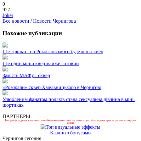
0
927
Joker
Все новости
/
Новости Чернигова
Похожие публикации
Ще трішки і на Рокоссовського буде міні-сквер
Ще один міні-сквер майже готовий
Замість МАФу - сквер
«Розорали» сквер Хмельницького в Чернігові
Улюбленим фанатом поляків стала сексуальна дівчина в міні-
шортиках
ПАРТНЕРЫ
Інформація надається виключно з ознайомчою метою та не є закликом до участі в азартних іграх чи рекламою азартних
розваг.
Казино з бонусами
Чернигов сегодня