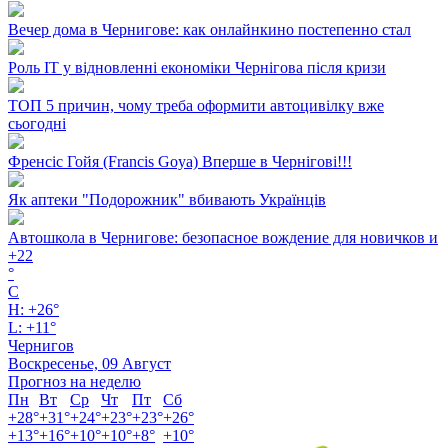
Вечер дома в Чернигове: как онлайнкино постепенно стал
Роль ІТ у відновленні економіки Чернігова після кризи
ТОП 5 причин, чому треба оформити автоцивілку вже
сьогодні
Френсіс Гойя (Francis Goya) Вперше в Чернігові!!!
Як аптеки "Подорожник" вбивають Українців
Автошкола в Чернигове: безопасное вождение для новичков и
+
22
°
C
H:
+
26°
L:
+
11°
Чернигов
Воскресенье, 09 Август
Прогноз на неделю
Пн
Вт
Ср
Чт
Пт
Сб
+
28°
+
31°
+
24°
+
23°
+
23°
+
26°
+
13°
+
16°
+
10°
+
10°
+
8°
+
10°