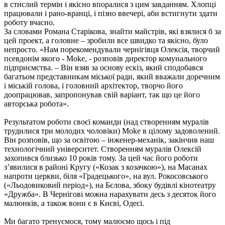
в стислий термін і якісно впоралися з цим завданням. Хлопці
працювали і рано-вранці, і пізно ввечері, аби встигнути здати
роботу вчасно.
За словами Романа Старікова, знайти майстрів, які взялися б за
цей проект, а головне – зробили все швидко та якісно, було
непросто. «Нам порекомендували чернігівця Олексія, творчий
псевдонім якого - Moke, - розповів директор комунального
підприємства. – Він взяв за основу ескіз, який сподобався
багатьом представникам міської ради, який вважали доречним
і міській голова, і головний архітектор, творчо його
доопрацював, запропонував свій варіант, так що це його
авторська робота».
Результатом роботи своєї команди (над створенням муралів
трудилися три молодих чоловіки) Moke в цілому задоволений.
Він розповів, що за освітою – інженер-механік, закінчив наш
технологічний університет. Створенням муралів Олексій
захопився близько 10 років тому. За цей час його роботи
з’явилися в районі Кругу («Козак з козачкою»), на Масанах
напроти церкви, біля «Градецького», на вул. Рокосовського
(«Льодовиковий період»), на Бєлова, збоку будівлі кінотеатру
«Дружба». В Чернігові можна нарахувати десь з десяток його
малюнків, а також вони є в Києві, Одесі.
Ми багато тренуємося, тому малюємо щось і під