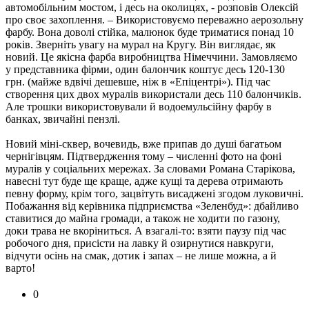
автомобільним мостом, і десь на околицях, - розповів Олексій
про своє захоплення. – Використовуємо переважно аерозольну
фарбу. Вона доволі стійка, малюнок буде триматися понад 10
років. Зверніть увагу на мурал на Кругу. Він виглядає, як
новий. Це якісна фарба виробництва Німеччини. Замовляємо
у представника фірми, один балончик коштує десь 120-130
грн. (майже вдвічі дешевше, ніж в «Епіцентрі»). Під час
створення цих двох муралів використали десь 110 балончиків.
Але трошки використовували й водоемульсійну фарбу в
банках, звичайні пензлі.
Новий міні-сквер, вочевидь, вже припав до душі багатьом
чернігівцям. Підтвердження тому – численні фото на фоні
муралів у соціальних мережах. За словами Романа Старікова,
навесні тут буде ще краще, адже кущі та дерева отримають
певну форму, крім того, зацвітуть висаджені згодом луковичні.
Побажання від керівника підприємства «Зеленбуд»: дбайливо
ставитися до майна громади, а також не ходити по газону,
доки трава не вкоріниться. А взагалі-то: взяти паузу під час
робочого дня, присісти на лавку й озирнутися навкруги,
відчути осінь на смак, дотик і запах – не лише можна, а й
варто!
0