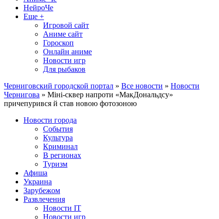
НейроЧе
Еще +
Игровой сайт
Аниме сайт
Гороскоп
Онлайн аниме
Новости игр
Для рыбаков
Черниговский городской портал
»
Все новости
»
Новости
Чернигова
» Міні-сквер напроти «МакДональдсу»
причепурився й став новою фотозоною
Новости города
События
Культура
Криминал
В регионах
Туризм
Афиша
Украина
Зарубежом
Развлечения
Новости IT
Новости игр