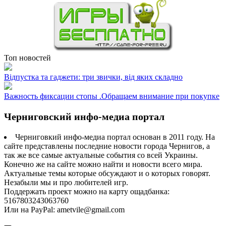
Топ новостей
Відпустка та гаджети: три звички, від яких складно
Важность фиксации стопы .Обращаем внимание при покупке
Черниговский инфо-медиа портал
Черниговкий инфо-медиа портал основан в 2011 году. На
сайте представлены последние новости города Чернигов, а
так же все самые актуальные события со всей Украины.
Конечно же на сайте можно найти и новости всего мира.
Актуальные темы которые обсуждают и о которых говорят.
Незабыли мы и про любителей игр.
Поддержать проект можно на карту ощадбанка:
5167803243063760
Или на PayPal: ametvile@gmail.com