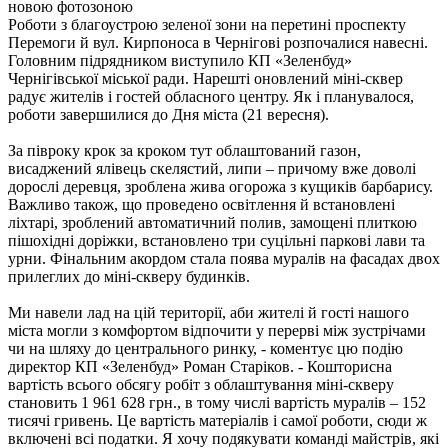
Роботи з благоустрою зеленої зони на перетині проспекту
Перемоги й вул. Кирпоноса в Чернігові розпочалися навесні.
Головним підрядником виступило КП «Зеленбуд»
Чернігівської міської ради. Нарешті оновлений міні-сквер
радує жителів і гостей обласного центру. Як і планувалося,
роботи завершилися до Дня міста (21 вересня).
За півроку крок за кроком тут облаштований газон,
висаджений ялівець скелястий, липи – причому вже доволі
дорослі деревця, зроблена жива огорожа з кущиків барбарису.
Важливо також, що проведено освітлення й встановлені
ліхтарі, зроблений автоматичний полив, замощені плиткою
пішохідні доріжки, встановлено три суцільні паркові лави та
урни. Фінальним акордом стала поява муралів на фасадах двох
прилеглих до міні-скверу будинків.
Ми навели лад на цій території, аби жителі й гості нашого
міста могли з комфортом відпочити у перерві між зустрічами
чи на шляху до центрального ринку, - коментує цю подію
директор КП «Зеленбуд» Роман Старіков. - Кошторисна
вартість всього обсягу робіт з облаштування міні-скверу
становить 1 961 628 грн., в тому числі вартість муралів – 152
тисячі гривень. Це вартість матеріалів і самої роботи, сюди ж
включені всі податки. Я хочу подякувати команді майстрів, які