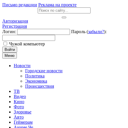
Письмо редакции
Реклама на проекте
Авторизация
Регистрация
Логин:
Пароль (
забыли?
):
Чужой компьютер
Войти
Меню
Новости
Городские новости
Политика
Экономика
Происшествия
ТВ
Видео
Кино
Фото
Здоровье
Авто
Геймерам
Аниме Че