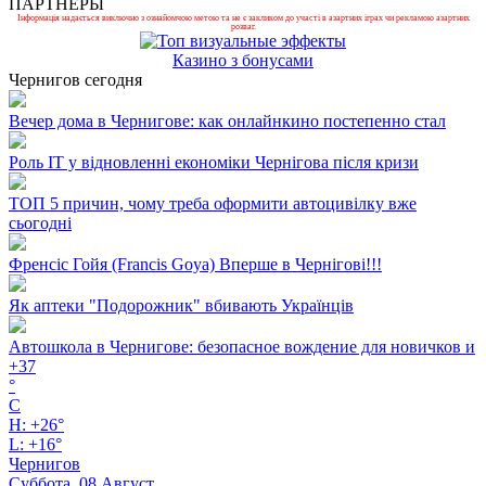
ПАРТНЕРЫ
Інформація надається виключно з ознайомчою метою та не є закликом до участі в азартних іграх чи рекламою азартних
розваг.
Казино з бонусами
Чернигов сегодня
Вечер дома в Чернигове: как онлайнкино постепенно стал
Роль ІТ у відновленні економіки Чернігова після кризи
ТОП 5 причин, чому треба оформити автоцивілку вже
сьогодні
Френсіс Гойя (Francis Goya) Вперше в Чернігові!!!
Як аптеки "Подорожник" вбивають Українців
Автошкола в Чернигове: безопасное вождение для новичков и
+
37
°
C
H:
+
26°
L:
+
16°
Чернигов
Суббота, 08 Август