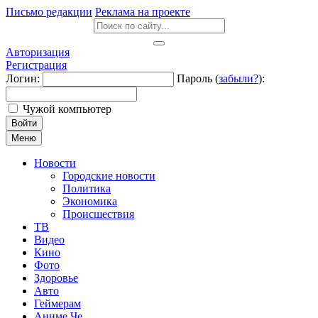
Письмо редакции
Реклама на проекте
Авторизация
Регистрация
Логин:
Пароль (
забыли?
):
Чужой компьютер
Войти
Меню
Новости
Городские новости
Политика
Экономика
Происшествия
ТВ
Видео
Кино
Фото
Здоровье
Авто
Геймерам
Аниме Че