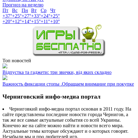
Прогноз на неделю
Пт
Вс
Пн
Вт
Ср
Чт
+
37°
+
25°
+
27°
+
33°
+
24°
+
25°
+
20°
+
12°
+
14°
+
15°
+
11°
+
10°
Топ новостей
Відпустка та гаджети: три звички, від яких складно
Важность фиксации стопы .Обращаем внимание при покупке
Черниговский инфо-медиа портал
Черниговкий инфо-медиа портал основан в 2011 году. На
сайте представлены последние новости города Чернигов, а
так же все самые актуальные события со всей Украины.
Конечно же на сайте можно найти и новости всего мира.
Актуальные темы которые обсуждают и о которых говорят.
Незабыли мы и про любителей игр.