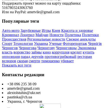
Поддержать проект можно на карту ощадбанка:
5167803243063760
Или на PayPal: ametvile@gmail.com
Популярные теги
Авто-мото
Зарубежные
Игры
Киев
Красота и здоровье
Криминал
Лоцерил
Майдан
Новости
Политика
Политики
Происшествия
Региональные новости
Свежие анекдоты
Спорт
Технологии
Украина
Ученые
Фоторепортаж
Чернігів
Чернигов
Чернигова
Чернигову
Черниговцы
Экономика
власть
воровство
займы
кино
коррупция
кредит
купить
оппозиция
парад дерунів
противогрибковый
ресторан
велюров
скорая
смерти
тимошенко
убивает
Показать все теги
Контакты редакции
+38 096 235 38 09
ametvile@gmail.com
alextolstuhin@ukr.net
pautinka@ch.ua
Украина, г. Чернигов