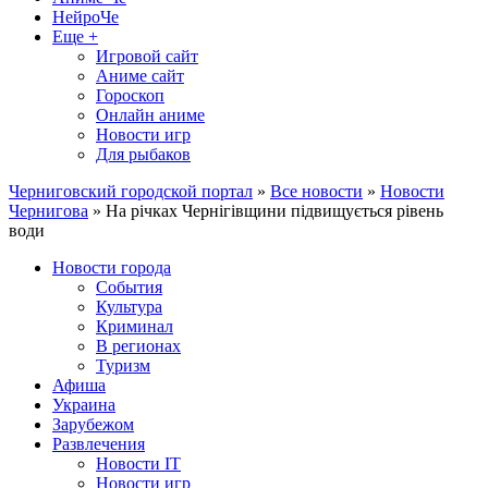
НейроЧе
Еще +
Игровой сайт
Аниме сайт
Гороскоп
Онлайн аниме
Новости игр
Для рыбаков
Черниговский городской портал
»
Все новости
»
Новости
Чернигова
» На річках Чернігівщини підвищується рівень
води
Новости города
События
Культура
Криминал
В регионах
Туризм
Афиша
Украина
Зарубежом
Развлечения
Новости IT
Новости игр