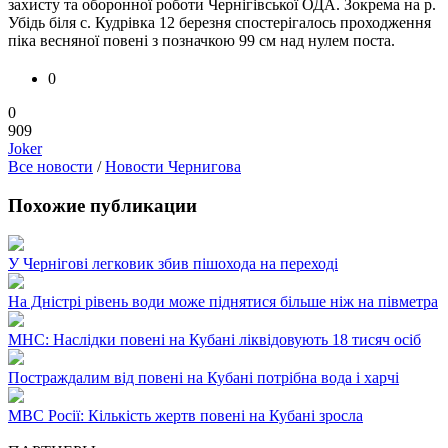
захисту та оборонної роботи Чернігівської ОДА. Зокрема на р.
Убідь біля с. Кудрівка 12 березня спостерігалось проходження
піка весняної повені з позначкою 99 см над нулем поста.
0
0
909
Joker
Все новости
/
Новости Чернигова
Похожие публикации
У Чернігові легковик збив пішохода на переході
На Дністрі рівень води може піднятися більше ніж на півметра
МНС: Наслідки повені на Кубані ліквідовують 18 тисяч осіб
Постраждалим від повені на Кубані потрібна вода і харчі
МВС Росії: Кількість жертв повені на Кубані зросла