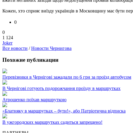
вжити негайних заходів щодо недопущення проявів колабораціо
Кожен, хто сприяє виїзду українців в Московщину має бути пере
0
0
1 124
Joker
Все новости
/
Новости Чернигова
Похожие публикации
Перевізники в Чернігові зажадали по 6 грн за проїзд автобусом
В Чернігові готують подорожчання проїзду в маршрутках
Атрошенко поїхав маршруткою
«Блатняку в маршрутках – бути!», або Патріотична відписка
В ужгородских маршрутках садиться запрещено!
ПАРТНЕРЫ