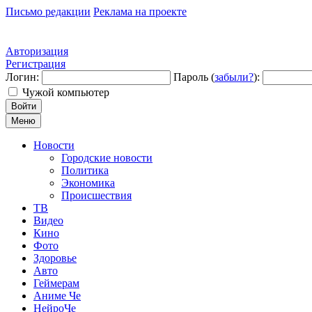
Письмо редакции
Реклама на проекте
Авторизация
Регистрация
Логин:
Пароль (
забыли?
):
Чужой компьютер
Войти
Меню
Новости
Городские новости
Политика
Экономика
Происшествия
ТВ
Видео
Кино
Фото
Здоровье
Авто
Геймерам
Аниме Че
НейроЧе