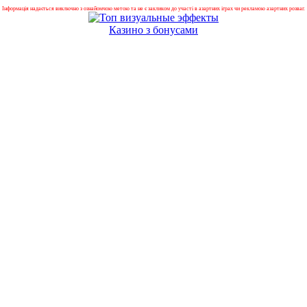
Інформація надається виключно з ознайомчою метою та не є закликом до участі в азартних іграх чи рекламою азартних розваг.
Казино з бонусами