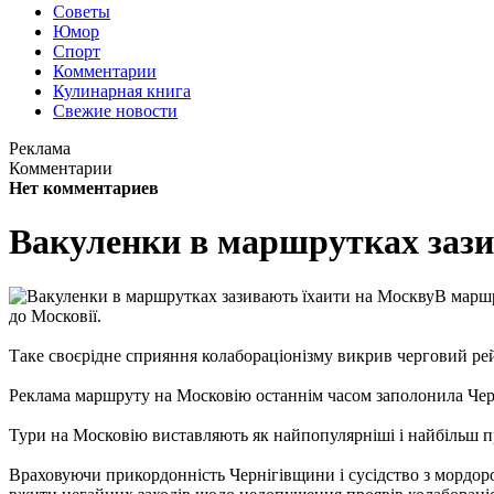
Советы
Юмор
Спорт
Комментарии
Кулинарная книга
Свежие новости
Реклама
Комментарии
Нет комментариев
Вакуленки в маршрутках зази
В маршр
до Московії.
Таке своєрідне сприяння колабораціонізму викрив черговий ре
Реклама маршруту на Московію останнім часом заполонила Черні
Тури на Московію виставляють як найпопулярніші і найбільш при
Враховуючи прикордонність Чернігівщини і сусідство з мордор