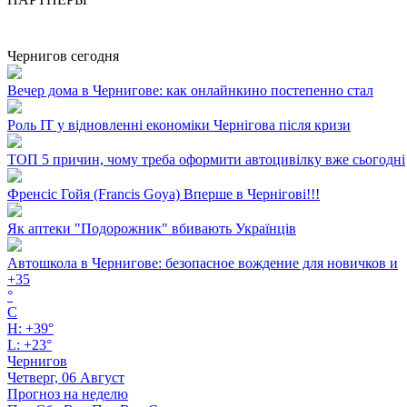
Чернигов сегодня
Вечер дома в Чернигове: как онлайнкино постепенно стал
Роль ІТ у відновленні економіки Чернігова після кризи
ТОП 5 причин, чому треба оформити автоцивілку вже сьогодні
Френсіс Гойя (Francis Goya) Вперше в Чернігові!!!
Як аптеки "Подорожник" вбивають Українців
Автошкола в Чернигове: безопасное вождение для новичков и
+
35
°
C
H:
+
39°
L:
+
23°
Чернигов
Четверг, 06 Август
Прогноз на неделю