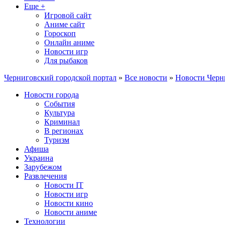
Еще +
Игровой сайт
Аниме сайт
Гороскоп
Онлайн аниме
Новости игр
Для рыбаков
Черниговский городской портал
»
Все новости
»
Новости Черн
Новости города
События
Культура
Криминал
В регионах
Туризм
Афиша
Украина
Зарубежом
Развлечения
Новости IT
Новости игр
Новости кино
Новости аниме
Технологии