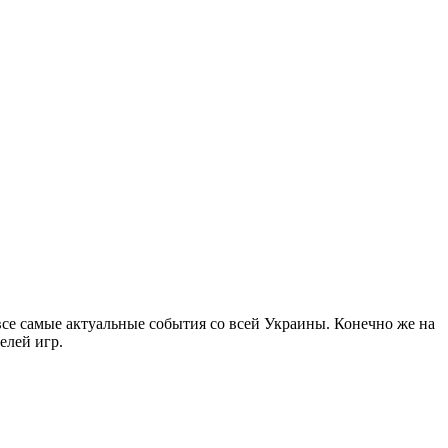
все самые актуальные события со всей Украины. Конечно же на
елей игр.