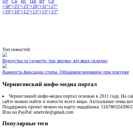
Пт
Сб
Вс
Пн
Вт
Ср
+
38°
+
25°
+
25°
+
26°
+
31°
+
27°
+
19°
+
16°
+
12°
+
13°
+
15°
+
15°
Топ новостей
Відпустка та гаджети: три звички, від яких складно
Важность фиксации стопы .Обращаем внимание при покупке
Черниговский инфо-медиа портал
Черниговкий инфо-медиа портал основан в 2011 году. На са
сайте можно найти и новости всего мира. Актуальные темы ко
Поддержать проект можно на карту ощадбанка: 5167803243063
Или на PayPal: ametvile@gmail.com
Популярные теги