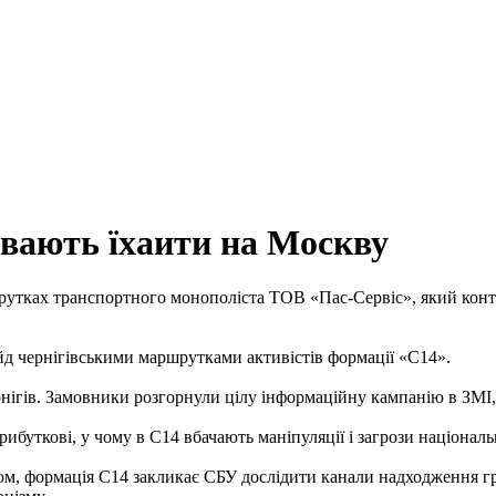
вають їхаити на Москву
утках транспортного монополіста ТОВ «Пас-Сервіс», який конт
йд чернігівськими маршрутками активістів формації «С14».
гів. Замовники розгорнули цілу інформаційну кампанію в ЗМІ, на
буткові, у чому в С14 вбачають маніпуляції і загрози національ
ом, формація С14 закликає СБУ дослідити канали надходження гр