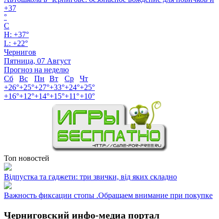
+
37
°
C
H:
+
37°
L:
+
22°
Чернигов
Пятница, 07 Август
Прогноз на неделю
Сб
Вс
Пн
Вт
Ср
Чт
+
26°
+
25°
+
27°
+
33°
+
24°
+
25°
+
16°
+
12°
+
14°
+
15°
+
11°
+
10°
Топ новостей
Відпустка та гаджети: три звички, від яких складно
Важность фиксации стопы .Обращаем внимание при покупке
Черниговский инфо-медиа портал