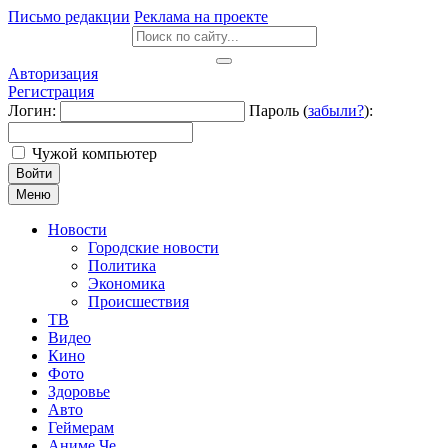
Письмо редакции
Реклама на проекте
Авторизация
Регистрация
Логин:
Пароль (
забыли?
):
Чужой компьютер
Войти
Меню
Новости
Городские новости
Политика
Экономика
Происшествия
ТВ
Видео
Кино
Фото
Здоровье
Авто
Геймерам
Аниме Че