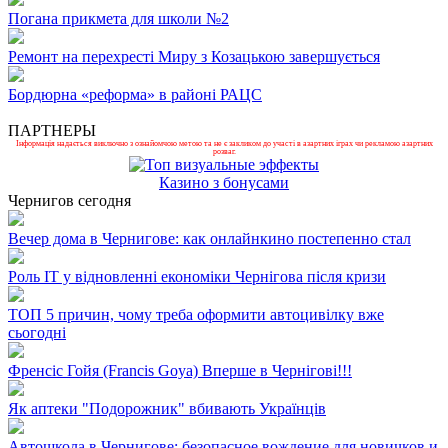
Погана прикмета для школи №2
Ремонт на перехресті Миру з Козацькою завершується
Бордюрна «реформа» в районі РАЦС
ПАРТНЕРЫ
Інформація надається виключно з ознайомчою метою та не є закликом до участі в азартних іграх чи рекламою азартних
розваг.
Казино з бонусами
Чернигов сегодня
Вечер дома в Чернигове: как онлайнкино постепенно стал
Роль ІТ у відновленні економіки Чернігова після кризи
ТОП 5 причин, чому треба оформити автоцивілку вже
сьогодні
Френсіс Гойя (Francis Goya) Вперше в Чернігові!!!
Як аптеки "Подорожник" вбивають Українців
Автошкола в Чернигове: безопасное вождение для новичков и