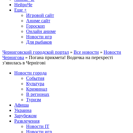
НейроЧе
Еще +
Игровой сайт
Аниме сайт
Гороскоп
Онлайн аниме
Новости игр
Для рыбаков
Черниговский городской портал
»
Все новости
»
Новости
Чернигова
» Погана прикмета! Водичка на перехресті
з’явилась в Чернігові
Новости города
События
Культура
Криминал
В регионах
Туризм
Афиша
Украина
Зарубежом
Развлечения
Новости IT
Новости игр