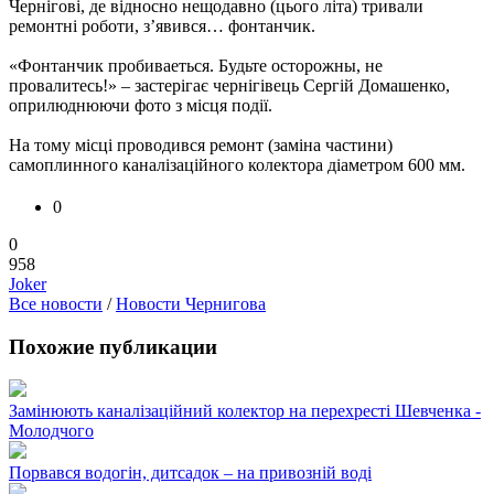
Чернігові, де відносно нещодавно (цього літа) тривали
ремонтні роботи, з’явився… фонтанчик.
«Фонтанчик пробиваеться. Будьте осторожны, не
провалитесь!» – застерігає чернігівець Сергій Домашенко,
оприлюднюючи фото з місця події.
На тому місці проводився ремонт (заміна частини)
самоплинного каналізаційного колектора діаметром 600 мм.
0
0
958
Joker
Все новости
/
Новости Чернигова
Похожие публикации
Замінюють каналізаційний колектор на перехресті Шевченка -
Молодчого
Порвався водогін, дитсадок – на привозній воді