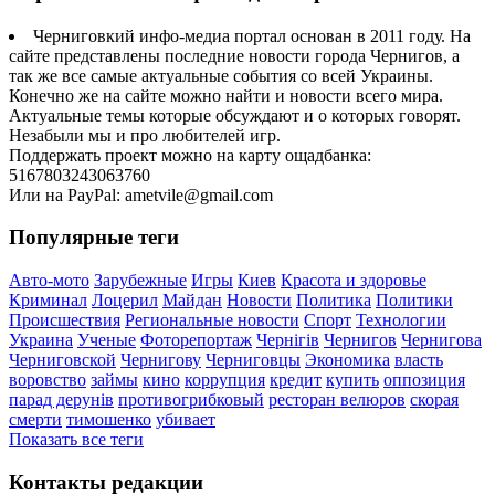
Черниговкий инфо-медиа портал основан в 2011 году. На
сайте представлены последние новости города Чернигов, а
так же все самые актуальные события со всей Украины.
Конечно же на сайте можно найти и новости всего мира.
Актуальные темы которые обсуждают и о которых говорят.
Незабыли мы и про любителей игр.
Поддержать проект можно на карту ощадбанка:
5167803243063760
Или на PayPal: ametvile@gmail.com
Популярные теги
Авто-мото
Зарубежные
Игры
Киев
Красота и здоровье
Криминал
Лоцерил
Майдан
Новости
Политика
Политики
Происшествия
Региональные новости
Спорт
Технологии
Украина
Ученые
Фоторепортаж
Чернігів
Чернигов
Чернигова
Черниговской
Чернигову
Черниговцы
Экономика
власть
воровство
займы
кино
коррупция
кредит
купить
оппозиция
парад дерунів
противогрибковый
ресторан велюров
скорая
смерти
тимошенко
убивает
Показать все теги
Контакты редакции