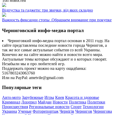
Топ новостей
Відпустка та гаджети: три звички, від яких складно
Важность фиксации стопы .Обращаем внимание при покупке
Черниговский инфо-медиа портал
Черниговкий инфо-медиа портал основан в 2011 году. На
сайте представлены последние новости города Чернигов, а
так же все самые актуальные события со всей Украины.
Конечно же на сайте можно найти и новости всего мира.
Актуальные темы которые обсуждают и о которых говорят.
Незабыли мы и про любителей игр.
Поддержать проект можно на карту ощадбанка:
5167803243063760
Или на PayPal: ametvile@gmail.com
Популярные теги
Авто-мото
Зарубежные
Игры
Киев
Красота и здоровье
Криминал
Лоцерил
Майдан
Новости
Политика
Политики
Происшествия
Региональные новости
Спорт
Технологии
Украина
Ученые
Фоторепортаж
Чернігів
Чернигов
Чернигова