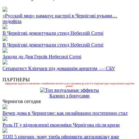
«Русский мир» намацує настрої в Чернігові руками…
педофіла
В Чернігові демонтували стенд Небесній Сотні
В Чернігові демонтували стенд Небесній Сотні
Заходи до Дня Героїв Небесної Сотні
Сепаратист Клінчаєв під домашнім арештом, — СБУ
ПАРТНЕРЫ
Інформація надається виключно з ознайомчою метою та не є закликом до участі в азартних іграх чи рекламою азартних
розваг.
Казино з бонусами
Чернигов сегодня
Вечер дома в Чернигове: как онлайнкино постепенно стал
Роль ІТ у відновленні економіки Чернігова після кризи
ТОП 5 причин, чому треба оформити автоцивілку вже