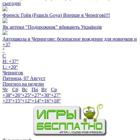
сьогодні
Френсіс Гойя (Francis Goya) Вперше в Чернігові!!!
Як аптеки "Подорожник" вбивають Українців
Автошкола в Чернигове: безопасное вождение для новичков и
+
37
°
C
H:
+
37°
L:
+
20°
Чернигов
Пятница, 07 Август
Прогноз на неделю
Чт
Сб
Вс
Пн
Вт
Ср
+
38°
+
26°
+
25°
+
27°
+
30°
+
27°
+
23°
+
15°
+
12°
+
14°
+
16°
+
18°