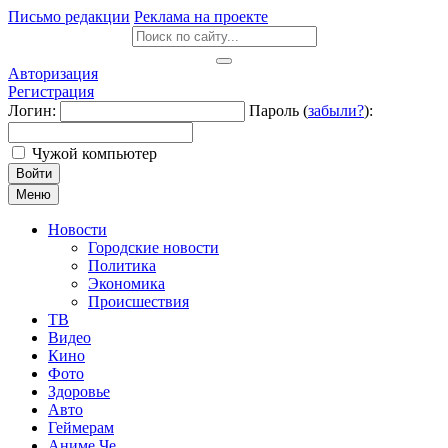
Письмо редакции
Реклама на проекте
Авторизация
Регистрация
Логин:
Пароль (
забыли?
):
Чужой компьютер
Войти
Меню
Новости
Городские новости
Политика
Экономика
Происшествия
ТВ
Видео
Кино
Фото
Здоровье
Авто
Геймерам
Аниме Че