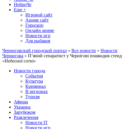
НейроЧе
Еще +
Игровой сайт
Аниме сайт
Гороскоп
Онлайн аниме
Новости игр
Для рыбаков
Черниговский городской портал
»
Все новости
»
Новости
Чернигова
» П’яний сепаратист у Чернігові пошкодив стенд
«Небесної сотні»
Новости города
События
Культура
Криминал
В регионах
Туризм
Афиша
Украина
Зарубежом
Развлечения
Новости IT
Новости игр