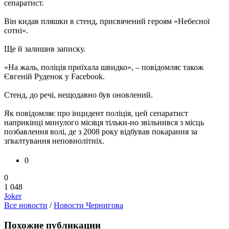
сепаратист.
Він кидав пляшки в стенд, присвячений героям «Небесної
сотні».
Ще й залишив записку.
«На жаль, поліція приїхала швидко», – повідомляє також
Євгеній Руденок у Facebook.
Стенд, до речі, нещодавно був оновлений.
Як повідомляє про інцидент поліція, цей сепаратист
наприкінці минулого місяця тільки-но звільнився з місць
позбавлення волі, де з 2008 року відбував покарання за
зґвалтування неповнолітніх.
0
0
1 048
Joker
Все новости
/
Новости Чернигова
Похожие публикации