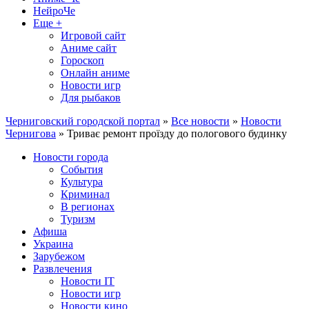
НейроЧе
Еще +
Игровой сайт
Аниме сайт
Гороскоп
Онлайн аниме
Новости игр
Для рыбаков
Черниговский городской портал
»
Все новости
»
Новости
Чернигова
» Триває ремонт проїзду до пологового будинку
Новости города
События
Культура
Криминал
В регионах
Туризм
Афиша
Украина
Зарубежом
Развлечения
Новости IT
Новости игр
Новости кино