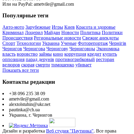
Или на PayPal: ametvile@gmail.com
Популярные теги
Авто-мото
Зарубежные
Игры
Киев
Красота и здоровье
Криминал
Лоцерил
Майдан
Новости
Политика
Политики
Происшествия
Региональные новости
Свежие анекдоты
Спорт
Технологии
Украина
Ученые
Фоторепортаж
Чернігів
Чернигов
Чернигова
Чернигову
Черниговцы
Экономика
власть
воровство
займы
кино
коррупция
кредит
купить
оппозиция
парад дерунів
противогрибковый
ресторан
велюров
скорая
смерти
тимошенко
убивает
Показать все теги
Контакты редакции
+38 096 235 38 09
ametvile@gmail.com
alextolstuhin@ukr.net
pautinka@ch.ua
Украина, г. Чернигов
Дизайн и разработка
Веб студия "Паутинка"
. Все права