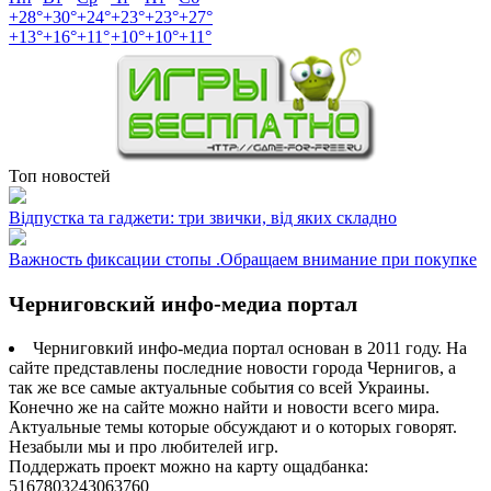
+
28°
+
30°
+
24°
+
23°
+
23°
+
27°
+
13°
+
16°
+
11°
+
10°
+
10°
+
11°
Топ новостей
Відпустка та гаджети: три звички, від яких складно
Важность фиксации стопы .Обращаем внимание при покупке
Черниговский инфо-медиа портал
Черниговкий инфо-медиа портал основан в 2011 году. На
сайте представлены последние новости города Чернигов, а
так же все самые актуальные события со всей Украины.
Конечно же на сайте можно найти и новости всего мира.
Актуальные темы которые обсуждают и о которых говорят.
Незабыли мы и про любителей игр.
Поддержать проект можно на карту ощадбанка:
5167803243063760