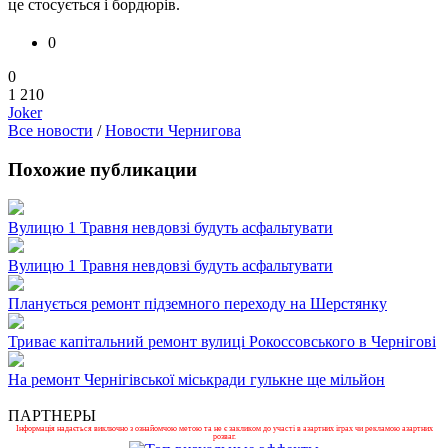
це стосується і бордюрів.
0
0
1 210
Joker
Все новости
/
Новости Чернигова
Похожие публикации
Вулицю 1 Травня невдовзі будуть асфальтувати
Вулицю 1 Травня невдовзі будуть асфальтувати
Планується ремонт підземного переходу на Шерстянку
Триває капітальний ремонт вулиці Рокоссовського в Чернігові
На ремонт Чернігівської міськради гулькне ще мільйон
ПАРТНЕРЫ
Інформація надається виключно з ознайомчою метою та не є закликом до участі в азартних іграх чи рекламою азартних
розваг.