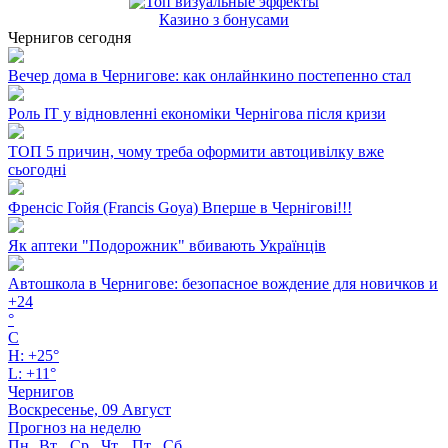
Казино з бонусами
Чернигов сегодня
Вечер дома в Чернигове: как онлайнкино постепенно стал
Роль ІТ у відновленні економіки Чернігова після кризи
ТОП 5 причин, чому треба оформити автоцивілку вже
сьогодні
Френсіс Гойя (Francis Goya) Вперше в Чернігові!!!
Як аптеки "Подорожник" вбивають Українців
Автошкола в Чернигове: безопасное вождение для новичков и
+
24
°
C
H:
+
25°
L:
+
11°
Чернигов
Воскресенье, 09 Август
Прогноз на неделю
Пн
Вт
Ср
Чт
Пт
Сб