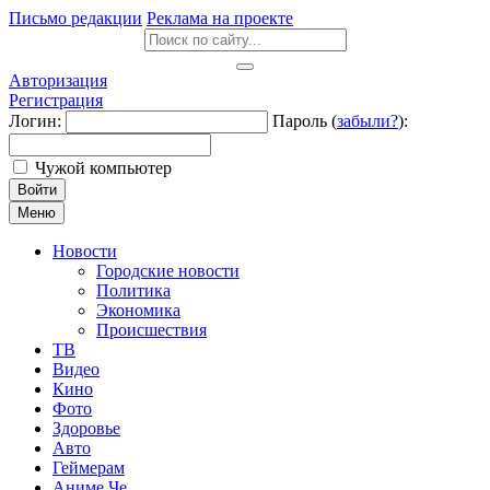
Письмо редакции
Реклама на проекте
Авторизация
Регистрация
Логин:
Пароль (
забыли?
):
Чужой компьютер
Войти
Меню
Новости
Городские новости
Политика
Экономика
Происшествия
ТВ
Видео
Кино
Фото
Здоровье
Авто
Геймерам
Аниме Че