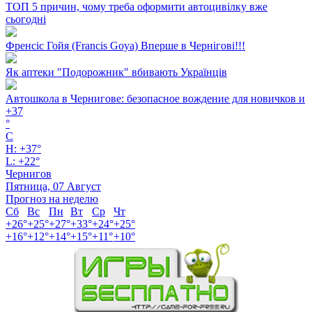
ТОП 5 причин, чому треба оформити автоцивілку вже
сьогодні
Френсіс Гойя (Francis Goya) Вперше в Чернігові!!!
Як аптеки "Подорожник" вбивають Українців
Автошкола в Чернигове: безопасное вождение для новичков и
+
37
°
C
H:
+
37°
L:
+
22°
Чернигов
Пятница, 07 Август
Прогноз на неделю
Сб
Вс
Пн
Вт
Ср
Чт
+
26°
+
25°
+
27°
+
33°
+
24°
+
25°
+
16°
+
12°
+
14°
+
15°
+
11°
+
10°