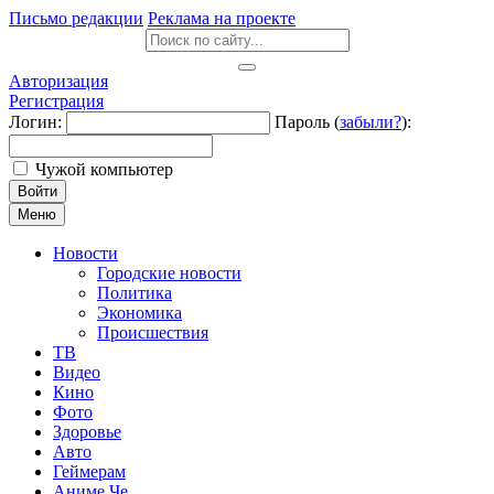
Письмо редакции
Реклама на проекте
Авторизация
Регистрация
Логин:
Пароль (
забыли?
):
Чужой компьютер
Войти
Меню
Новости
Городские новости
Политика
Экономика
Происшествия
ТВ
Видео
Кино
Фото
Здоровье
Авто
Геймерам
Аниме Че