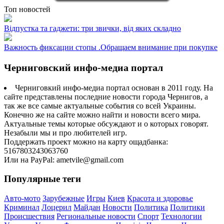
Топ новостей
Відпустка та гаджети: три звички, від яких складно
Важность фиксации стопы .Обращаем внимание при покупке
Черниговский инфо-медиа портал
Черниговкий инфо-медиа портал основан в 2011 году. На
сайте представлены последние новости города Чернигов, а
так же все самые актуальные события со всей Украины.
Конечно же на сайте можно найти и новости всего мира.
Актуальные темы которые обсуждают и о которых говорят.
Незабыли мы и про любителей игр.
Поддержать проект можно на карту ощадбанка:
5167803243063760
Или на PayPal: ametvile@gmail.com
Популярные теги
Авто-мото
Зарубежные
Игры
Киев
Красота и здоровье
Криминал
Лоцерил
Майдан
Новости
Политика
Политики
Происшествия
Региональные новости
Спорт
Технологии