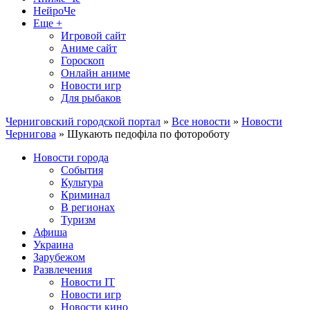
НейроЧе
Еще +
Игровой сайт
Аниме сайт
Гороскоп
Онлайн аниме
Новости игр
Для рыбаков
Черниговский городской портал
»
Все новости
»
Новости
Чернигова
» Шукають педофіла по фотороботу
Новости города
События
Культура
Криминал
В регионах
Туризм
Афиша
Украина
Зарубежом
Развлечения
Новости IT
Новости игр
Новости кино