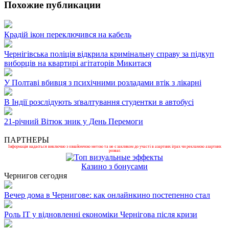
Похожие публикации
Крадій ікон переключився на кабель
Чернігівська поліція відкрила кримінальну справу за підкуп
виборців на квартирі агітаторів Микитася
У Полтаві вбивця з психічними розладами втік з лікарні
В Індії розслідують зґвалтування студентки в автобусі
21-річний Вітюк зник у День Перемоги
ПАРТНЕРЫ
Інформація надається виключно з ознайомчою метою та не є закликом до участі в азартних іграх чи рекламою азартних
розваг.
Казино з бонусами
Чернигов сегодня
Вечер дома в Чернигове: как онлайнкино постепенно стал
Роль ІТ у відновленні економіки Чернігова після кризи