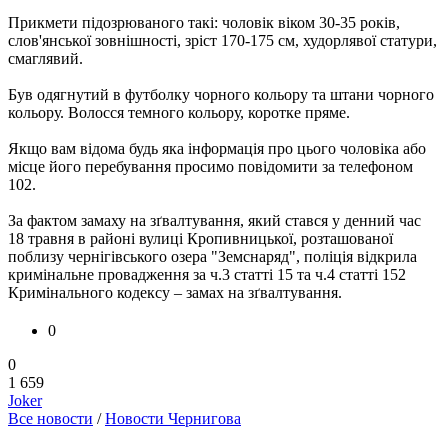
Прикмети підозрюваного такі: чоловік віком 30-35 років,
слов'янської зовнішності, зріст 170-175 см, худорлявої статури,
смаглявий.
Був одягнутий в футболку чорного кольору та штани чорного
кольору. Волосся темного кольору, коротке пряме.
Якщо вам відома будь яка інформація про цього чоловіка або
місце його перебування просимо повідомити за телефоном
102.
За фактом замаху на зґвалтування, який стався у денний час
18 травня в районі вулиці Кропивницької, розташованої
поблизу чернігівського озера "Земснаряд", поліція відкрила
кримінальне провадження за ч.3 статті 15 та ч.4 статті 152
Кримінального кодексу – замах на зґвалтування.
0
0
1 659
Joker
Все новости
/
Новости Чернигова