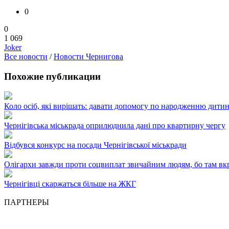
0
0
1 069
Joker
Все новости
/
Новости Чернигова
Похожие публикации
Коло осіб, які вирішать: давати допомогу по народженню дитин
Чернігівська міськрада оприлюднила дані про квартирну чергу
Відбувся конкурс на посади Чернігівської міськради
Олігархи завжди проти соцвиплат звичайним людям, бо там вкра
Чернігівці скаржаться більше на ЖКГ
ПАРТНЕРЫ