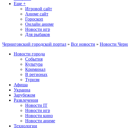
Еще +
Игровой сайт
Аниме сайт
Гороскоп
Онлайн аниме
Новости игр
Для рыбаков
Черниговский городской портал
»
Все новости
»
Новости Черн
Новости города
События
Культура
Криминал
В регионах
Туризм
Афиша
Украина
Зарубежом
Развлечения
Новости IT
Новости игр
Новости кино
Новости аниме
Технологии