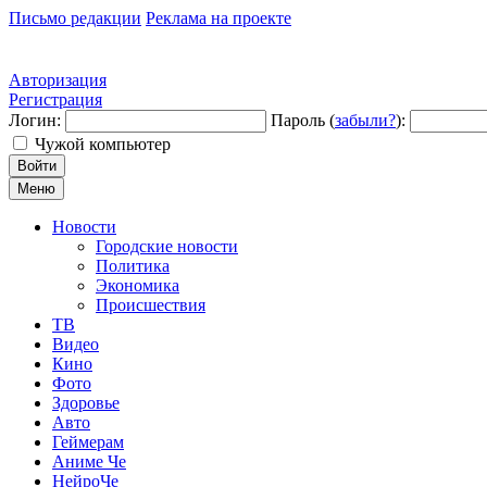
Письмо редакции
Реклама на проекте
Авторизация
Регистрация
Логин:
Пароль (
забыли?
):
Чужой компьютер
Войти
Меню
Новости
Городские новости
Политика
Экономика
Происшествия
ТВ
Видео
Кино
Фото
Здоровье
Авто
Геймерам
Аниме Че
НейроЧе