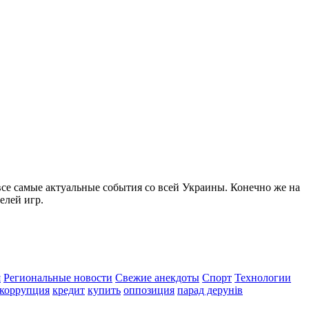
все самые актуальные события со всей Украины. Конечно же на
елей игр.
я
Региональные новости
Свежие анекдоты
Спорт
Технологии
коррупция
кредит
купить
оппозиция
парад дерунів