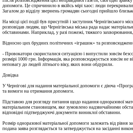
Після розповсюдження цієї неправдивої газети, сьогодні зранку
допомоги. Це спричинило в якійсь мірі хаос: люди перекривали 
Загалом до відділу звернень громадян сьогодні прийшло близьк
На місці цієї події був присутній і заступник Чернігівського 
розповідав людям, що Чернігівська міська рада надає матеріа
обставинами. Наприклад, у разі пожежі, тяжкого захворювання, 
Відносно цих брудних політичних «іграшок» та розповсюдженн
- Провокатори скористалися ситуацією і випустили зовсім безсо
розмірі 1000 грн. Інформація, яка розповсюджується зовсім не 
неповагу до людей літнього віку, яких вони обдурили.
Довідка
У Чернігові для надання матеріальної допомоги є діюча «Програ
та вимоги на отримання допомоги.
Підставою для розгляду питання щодо надання одноразової мате
матеріальним становищем, яке зумовлено надзвичайними обстав
відповідні підтверджуючі документи виниклої обставини.
Розмір одноразової матеріальної допомоги залежить від рівня заб
подана заява розглядається та затверджується на засіданні викон