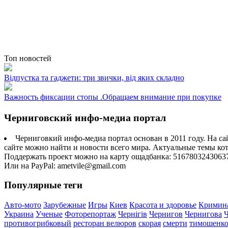
Топ новостей
Відпустка та гаджети: три звички, від яких складно
Важность фиксации стопы .Обращаем внимание при покупке
Черниговский инфо-медиа портал
Черниговкий инфо-медиа портал основан в 2011 году. На са
сайте можно найти и новости всего мира. Актуальные темы ко
Поддержать проект можно на карту ощадбанка: 5167803243063
Или на PayPal: ametvile@gmail.com
Популярные теги
Авто-мото
Зарубежные
Игры
Киев
Красота и здоровье
Кримин
Украина
Ученые
Фоторепортаж
Чернігів
Чернигов
Чернигова
противогрибковый
ресторан велюров
скорая
смерти
тимошенк