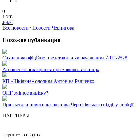
0
0
1 792
Joker
Все новости
/
Новости Чернигова
Похожие публикации
Сахневича офіційно представили як начальника АТП-2528
Атрошенко повторився про «школи-в’язниці»
КП «Шкільне» очолила Антоніна Радченко
ОПГ змінює вивіску?
Призначили нового начальника Чернігівського відділу поліції
ПАРТНЕРЫ
Чернигов сегодня