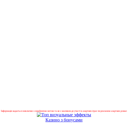
Інформація надається виключно з ознайомчою метою та не є закликом до участі в азартних іграх чи рекламою азартних розваг.
Казино з бонусами