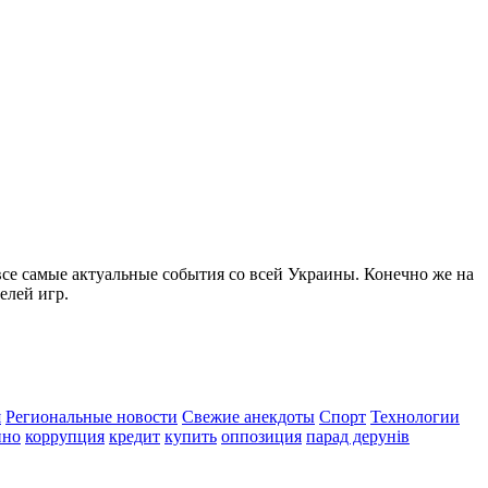
все самые актуальные события со всей Украины. Конечно же на
елей игр.
я
Региональные новости
Свежие анекдоты
Спорт
Технологии
ино
коррупция
кредит
купить
оппозиция
парад дерунів