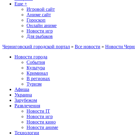
Еще +
Игровой сайт
Аниме сайт
Гороскоп
Онлайн аниме
Новости игр
Для рыбаков
Черниговский городской портал
»
Все новости
»
Новости Черн
Новости города
События
Культура
Криминал
В регионах
Туризм
Афиша
Украина
Зарубежом
Развлечения
Новости IT
Новости игр
Новости кино
Новости аниме
Технологии