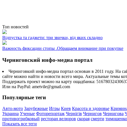
Топ новостей
Відпустка та гаджети: три звички, від яких складно
Важность фиксации стопы .Обращаем внимание при покупке
Черниговский инфо-медиа портал
Черниговкий инфо-медиа портал основан в 2011 году. На са
сайте можно найти и новости всего мира. Актуальные темы ко
Поддержать проект можно на карту ощадбанка: 5167803243063
Или на PayPal: ametvile@gmail.com
Популярные теги
Авто-мото
Зарубежные
Игры
Киев
Красота и здоровье
Кримин
Украина
Ученые
Фоторепортаж
Чернігів
Чернигов
Чернигова
противогрибковый
ресторан велюров
скорая
смерти
тимошенк
Показать все теги