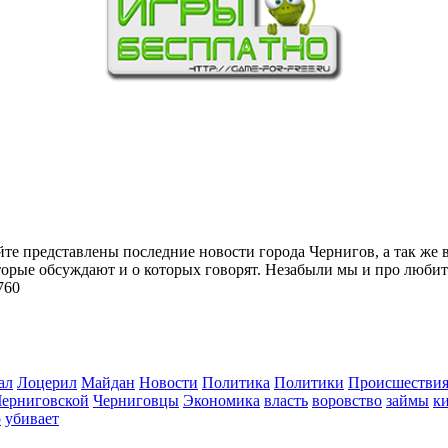
йте представлены последние новости города Чернигов, а так же 
торые обсуждают и о которых говорят. Незабыли мы и про любит
760
ал
Лоцерил
Майдан
Новости
Политика
Политики
Происшестви
Черниговской
Черниговцы
Экономика
власть
воровство
займы
к
о
убивает