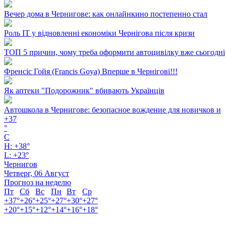
Вечер дома в Чернигове: как онлайнкино постепенно стал
Роль ІТ у відновленні економіки Чернігова після кризи
ТОП 5 причин, чому треба оформити автоцивілку вже сьогодні
Френсіс Гойя (Francis Goya) Вперше в Чернігові!!!
Як аптеки "Подорожник" вбивають Українців
Автошкола в Чернигове: безопасное вождение для новичков и
+
37
°
C
H:
+
38°
L:
+
23°
Чернигов
Четверг, 06 Август
Прогноз на неделю
Пт
Сб
Вс
Пн
Вт
Ср
+
37°
+
26°
+
25°
+
27°
+
30°
+
27°
+
20°
+
15°
+
12°
+
14°
+
16°
+
18°