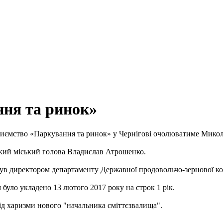
ня та ринок»
иємство «Паркування та ринок» у Чернігові очолюватиме Микол
ький міський голова Владислав Атрошенко.
 був директором департаменту Державної продовольчо-зернової ко
було укладено 13 лютого 2017 року на строк 1 рік.
 від харизми нового "начальника сміттєзвалища".