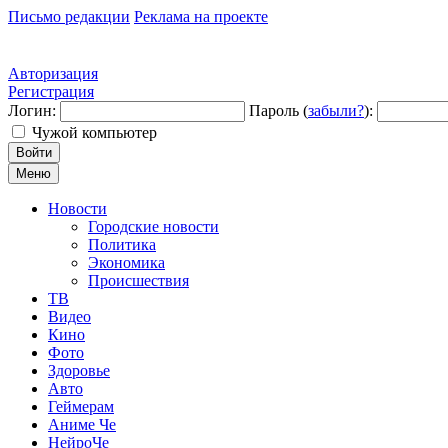
Письмо редакции
Реклама на проекте
Авторизация
Регистрация
Логин:
Пароль (
забыли?
):
Чужой компьютер
Войти
Меню
Новости
Городские новости
Политика
Экономика
Происшествия
ТВ
Видео
Кино
Фото
Здоровье
Авто
Геймерам
Аниме Че
НейроЧе