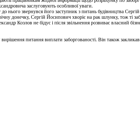
адають працівникам жодної інформації щодо розрахунку по забор
ксандровича заслуговують особливої уваги.
о нього звернувся його заступник з питань будівництва Сергій 
ічну донечку, Сергій Йосипович хворіє на рак шлунку, тож ті за
ксандр Козлов не бідує і після звільнення розвиває власний біз
вирішення питання виплати заборгованості. Він також закликав 