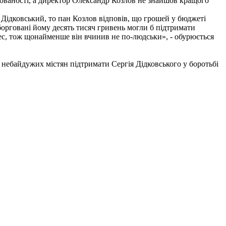
гованості, а директор Олександр Козлов не знайшов кращого
Дідковський, то пан Козлов відповів, що грошей у бюджеті
борговані йому десять тисяч гривень могли б підтримати
нес, тож щонайменше він вчинив не по-людськи», - обурюється
небайдужих містян підтримати Сергія Дідковського у боротьбі