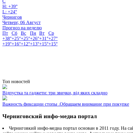
C
H:
+
39°
L:
+
24°
Чернигов
Четверг, 06 Август
Прогноз на неделю
Пт
Сб
Вс
Пн
Вт
Ср
+
38°
+
25°
+
25°
+
26°
+
31°
+
27°
+
19°
+
16°
+
12°
+
13°
+
15°
+
15°
Топ новостей
Відпустка та гаджети: три звички, від яких складно
Важность фиксации стопы .Обращаем внимание при покупке
Черниговский инфо-медиа портал
Черниговкий инфо-медиа портал основан в 2011 году. На са