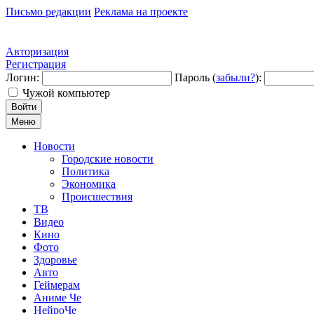
Письмо редакции
Реклама на проекте
Авторизация
Регистрация
Логин:
Пароль (
забыли?
):
Чужой компьютер
Войти
Меню
Новости
Городские новости
Политика
Экономика
Происшествия
ТВ
Видео
Кино
Фото
Здоровье
Авто
Геймерам
Аниме Че
НейроЧе