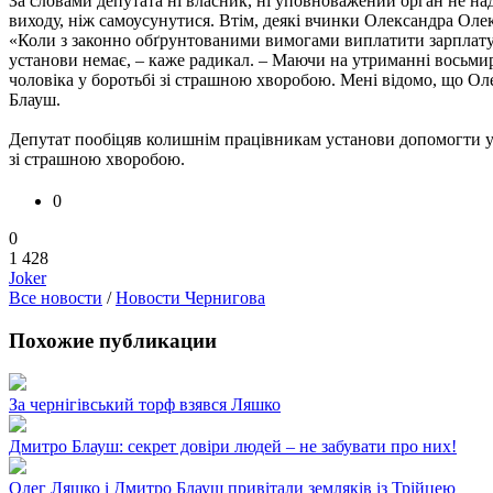
За словами депутата ні власник, ні уповноважений орган не н
виходу, ніж самоусунутися. Втім, деякі вчинки Олександра Оле
«Коли з законно обґрунтованими вимогами виплатити зарплату д
установи немає, – каже радикал. – Маючи на утриманні восьмир
чоловіка у боротьбі зі страшною хворобою. Мені відомо, що Оле
Блауш.
Депутат пообіцяв колишнім працівникам установи допомогти у 
зі страшною хворобою.
0
0
1 428
Joker
Все новости
/
Новости Чернигова
Похожие публикации
За чернігівський торф взявся Ляшко
Дмитро Блауш: секрет довіри людей – не забувати про них!
Олег Ляшко і Дмитро Блауш привітали земляків із Трійцею