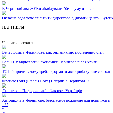
В Чернігові два ЖЕКи ліквідували "без шуму и пыли"
Обласна рада хоче звільнити директора "Діловий центр" Бутен
ПАРТНЕРЫ
Чернигов сегодня
Вечер дома в Чернигове: как онлайнкино постепенно стал
Роль ІТ у відновленні економіки Чернігова після кризи
ТОП 5 причин, чому треба оформити автоцивілку вже сьогодні
Френсіс Гойя (Francis Goya) Вперше в Чернігові!!!
Як аптеки "Подорожник" вбивають Українців
Автошкола в Чернигове: безопасное вождение для новичков и
+
37
°