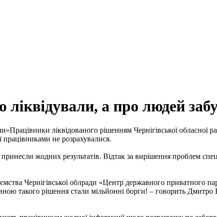
ліквідували, а про людей заб
Працівники ліквідованого рішенням Чернігівської обласної 
її працівниками не розрахувалися.
принесли жодних результатів. Відтак за вирішення проблем спеціа
мства Чернігівської облради «Центр державного приватного пар
иною такого рішення стали мільйонні борги! – говорить Дмитро 