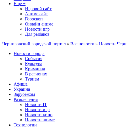
Еще +
Игровой сайт
Аниме сайт
Гороскоп
Онлайн аниме
Новости игр
Для рыбаков
Черниговский городской портал
»
Все новости
»
Новости Черн
Новости города
События
Культура
Криминал
В регионах
Туризм
Афиша
Украина
Зарубежом
Развлечения
Новости IT
Новости игр
Новости кино
Новости аниме
Технологии