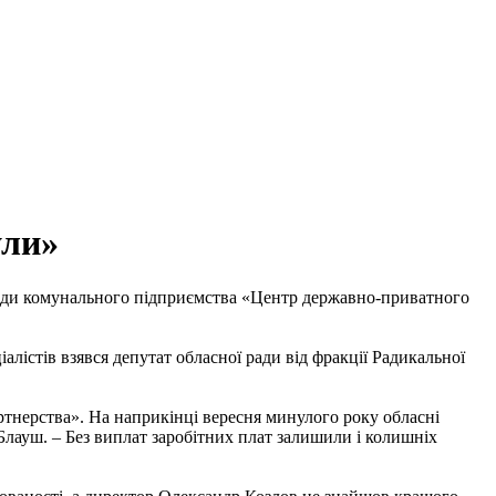
ули»
ради комунального підприємства «Центр державно-приватного
лістів взявся депутат обласної ради від фракції Радикальної
тнерства». На наприкінці вересня минулого року обласні
Блауш. – Без виплат заробітних плат залишили і колишніх