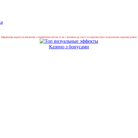
ка
Інформація надається виключно з ознайомчою метою та не є закликом до участі в азартних іграх чи рекламою азартних розваг.
Казино з бонусами