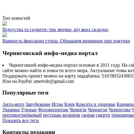
Топ новостей
Відпустка та гаджети: три звички, від яких складно
Важность фиксации стопы .Обращаем внимание при покупке
Черниговский инфо-медиа портал
Черниговкий инфо-медиа портал основан в 2011 году. На са
сайте можно найти и новости всего мира. Актуальные темы ко
Поддержать проект можно на карту ощадбанка: 5167803243063
Или на PayPal: ametvile@gmail.com
Популярные теги
Авто-мото
Зарубежные
Игры
Киев
Красота и здоровье
Кримин
Украина
Ученые
Фоторепортаж
Чернігів
Чернигов
Чернигова
противогрибковый
ресторан велюров
скорая
смерти
тимошенк
Показать все теги
Контакты редакции