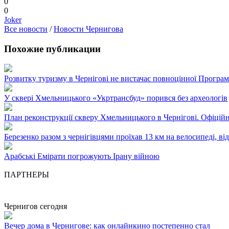
0
0
Joker
Все новости
/
Новости Чернигова
Похожие публикации
Розвитку туризму в Чернігові не вистачає повноцінної Програ
У сквері Хмельницького «Укртрансбуд» порився без археологів
План реконструкції скверу Хмельницького в Чернігові. Офіцій
Березенко разом з чернігівцями проїхав 13 км на велосипеді, в
Арабські Емірати погрожують Ірану війною
ПАРТНЕРЫ
Чернигов сегодня
Вечер дома в Чернигове: как онлайнкино постепенно стал