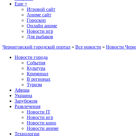
Еще +
Игровой сайт
Аниме сайт
Гороскоп
Онлайн аниме
Новости игр
Для рыбаков
Черниговский городской портал
»
Все новости
»
Новости Черн
Новости города
События
Культура
Криминал
В регионах
Туризм
Афиша
Украина
Зарубежом
Развлечения
Новости IT
Новости игр
Новости кино
Новости аниме
Технологии