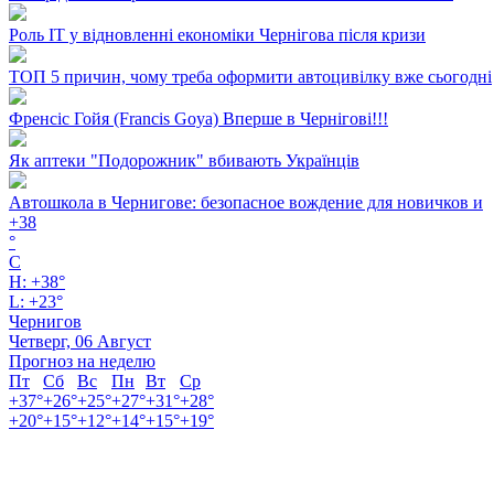
Роль ІТ у відновленні економіки Чернігова після кризи
ТОП 5 причин, чому треба оформити автоцивілку вже сьогодні
Френсіс Гойя (Francis Goya) Вперше в Чернігові!!!
Як аптеки "Подорожник" вбивають Українців
Автошкола в Чернигове: безопасное вождение для новичков и
+
38
°
C
H:
+
38°
L:
+
23°
Чернигов
Четверг, 06 Август
Прогноз на неделю
Пт
Сб
Вс
Пн
Вт
Ср
+
37°
+
26°
+
25°
+
27°
+
31°
+
28°
+
20°
+
15°
+
12°
+
14°
+
15°
+
19°