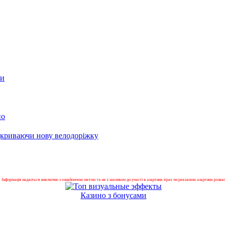
ми
но
ідкриваючи нову велодоріжку
Інформація надається виключно з ознайомчою метою та не є закликом до участі в азартних іграх чи рекламою азартних розваг.
Казино з бонусами