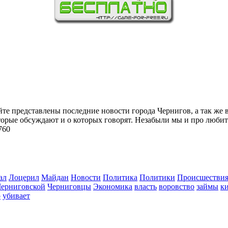
йте представлены последние новости города Чернигов, а так же 
торые обсуждают и о которых говорят. Незабыли мы и про любит
760
ал
Лоцерил
Майдан
Новости
Политика
Политики
Происшестви
Черниговской
Черниговцы
Экономика
власть
воровство
займы
к
о
убивает