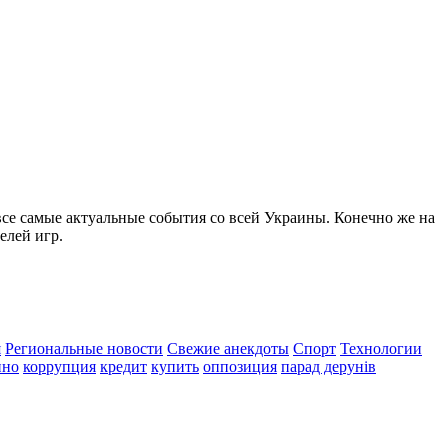
все самые актуальные события со всей Украины. Конечно же на
елей игр.
я
Региональные новости
Свежие анекдоты
Спорт
Технологии
ино
коррупция
кредит
купить
оппозиция
парад дерунів