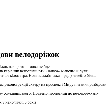
дови велодоріжок
іжок далі розмов мова не йде.
вив керівник велоспільноти «Лайба» Максим Цірулін.
енше кілометра. Нова влада(міська – ред.) начебто більш
ас реконструкції скверу на проспекті Миру питання розбудови
еру Хмельницького. Подаємо пропозиції по велодоріжкам» -
 у найближчі 5 років.