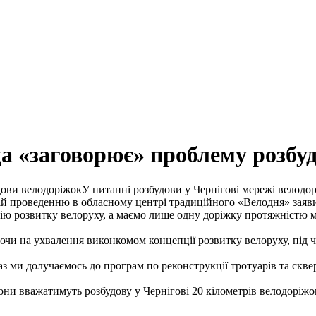
а «заговорює» проблему розбу
У питанні розбудови у Чернігові мережі велодор
еній проведенню в обласному центрі традиційного «Велодня» зая
цію розвитку велоруху, а маємо лише одну доріжку протяжністю м
чи на ухвалення виконкомом концепції розвитку велоруху, під ч
аз ми долучаємось до програм по реконструкції тротуарів та скв
ни вважатимуть розбудову у Чернігові 20 кілометрів велодоріжок