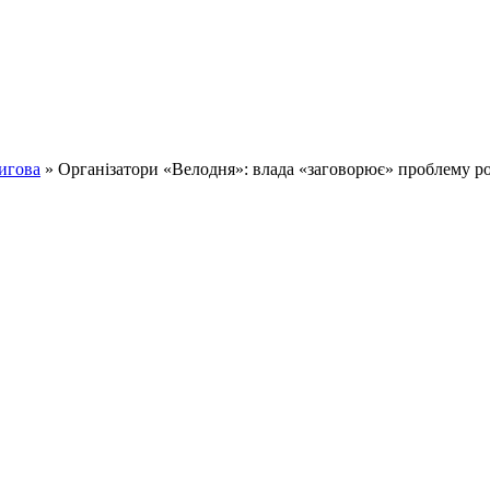
игова
» Організатори «Велодня»: влада «заговорює» проблему р