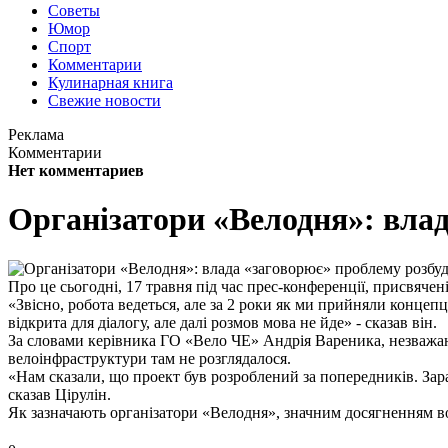
Советы
Юмор
Спорт
Комментарии
Кулинарная книга
Свежие новости
Реклама
Комментарии
Нет комментариев
Організатори «Велодня»: влад
Про це сьогодні, 17 травня під час прес-конференції, присвяч
«Звісно, робота ведеться, але за 2 роки як ми прийняли концеп
відкрита для діалогу, але далі розмов мова не йде» - сказав він.
За словами керівника ГО «Вело ЧЕ» Андрія Вареника, незважаю
велоінфраструктури там не розглядалося.
«Нам сказали, що проект був розроблений за попередників. Зар
сказав Цірулін.
Як зазначають організатори «Велодня», значним досягненням во