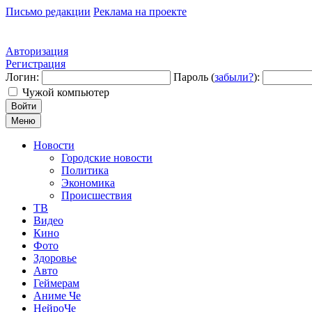
Письмо редакции
Реклама на проекте
Авторизация
Регистрация
Логин:
Пароль (
забыли?
):
Чужой компьютер
Войти
Меню
Новости
Городские новости
Политика
Экономика
Происшествия
ТВ
Видео
Кино
Фото
Здоровье
Авто
Геймерам
Аниме Че
НейроЧе