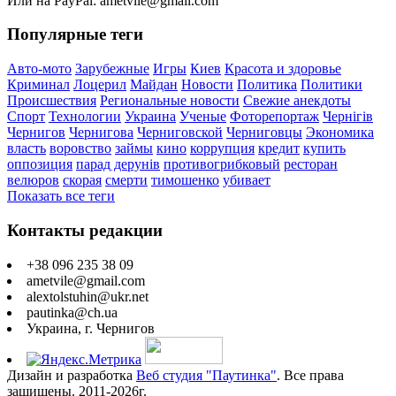
Или на PayPal: ametvile@gmail.com
Популярные теги
Авто-мото
Зарубежные
Игры
Киев
Красота и здоровье
Криминал
Лоцерил
Майдан
Новости
Политика
Политики
Происшествия
Региональные новости
Свежие анекдоты
Спорт
Технологии
Украина
Ученые
Фоторепортаж
Чернігів
Чернигов
Чернигова
Черниговской
Черниговцы
Экономика
власть
воровство
займы
кино
коррупция
кредит
купить
оппозиция
парад дерунів
противогрибковый
ресторан
велюров
скорая
смерти
тимошенко
убивает
Показать все теги
Контакты редакции
+38 096 235 38 09
ametvile@gmail.com
alextolstuhin@ukr.net
pautinka@ch.ua
Украина, г. Чернигов
Дизайн и разработка
Веб студия "Паутинка"
. Все права
защищены. 2011-2026г.