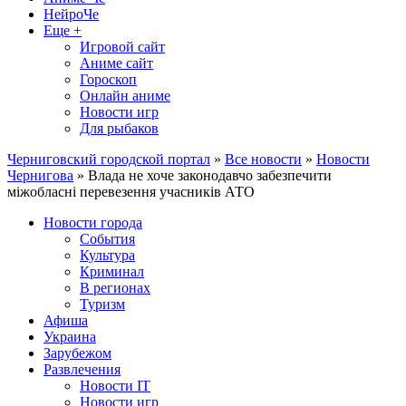
НейроЧе
Еще +
Игровой сайт
Аниме сайт
Гороскоп
Онлайн аниме
Новости игр
Для рыбаков
Черниговский городской портал
»
Все новости
»
Новости
Чернигова
» Влада не хоче законодавчо забезпечити
міжобласні перевезення учасників АТО
Новости города
События
Культура
Криминал
В регионах
Туризм
Афиша
Украина
Зарубежом
Развлечения
Новости IT
Новости игр