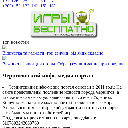
+
37°
+
26°
+
25°
+
27°
+
30°
+
27°
+
20°
+
15°
+
12°
+
14°
+
16°
+
18°
Топ новостей
Відпустка та гаджети: три звички, від яких складно
Важность фиксации стопы .Обращаем внимание при покупке
Черниговский инфо-медиа портал
Черниговкий инфо-медиа портал основан в 2011 году. На
сайте представлены последние новости города Чернигов, а
так же все самые актуальные события со всей Украины.
Конечно же на сайте можно найти и новости всего мира.
Актуальные темы которые обсуждают и о которых говорят.
Незабыли мы и про любителей игр.
Поддержать проект можно на карту ощадбанка:
5167803243063760