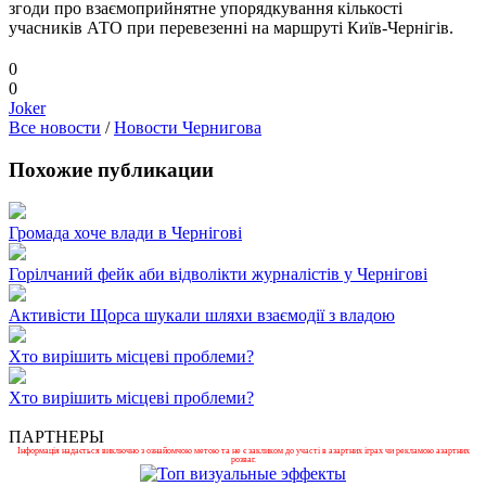
згоди про взаємоприйнятне упорядкування кількості
учасників АТО при перевезенні на маршруті Київ-Чернігів.
0
0
Joker
Все новости
/
Новости Чернигова
Похожие публикации
Громада хоче влади в Чернігові
Горілчаний фейк аби відволікти журналістів у Чернігові
Активісти Щорса шукали шляхи взаємодії з владою
Хто вирішить місцеві проблеми?
Хто вирішить місцеві проблеми?
ПАРТНЕРЫ
Інформація надається виключно з ознайомчою метою та не є закликом до участі в азартних іграх чи рекламою азартних
розваг.