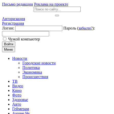
Письмо редакции
Реклама на проекте
Авторизация
Регистрация
Логин:
Пароль (
забыли?
):
Чужой компьютер
Войти
Меню
Новости
Городские новости
Политика
Экономика
Происшествия
ТВ
Видео
Кино
Фото
Здоровье
Авто
Геймерам
Аниме Че