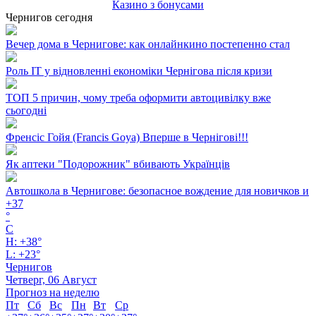
Казино з бонусами
Чернигов сегодня
Вечер дома в Чернигове: как онлайнкино постепенно стал
Роль ІТ у відновленні економіки Чернігова після кризи
ТОП 5 причин, чому треба оформити автоцивілку вже
сьогодні
Френсіс Гойя (Francis Goya) Вперше в Чернігові!!!
Як аптеки "Подорожник" вбивають Українців
Автошкола в Чернигове: безопасное вождение для новичков и
+
37
°
C
H:
+
38°
L:
+
23°
Чернигов
Четверг, 06 Август
Прогноз на неделю
Пт
Сб
Вс
Пн
Вт
Ср