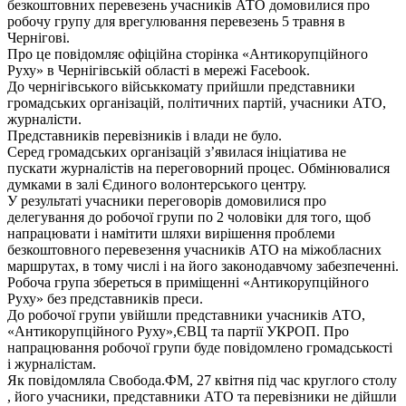
безкоштовних перевезень учасників АТО домовилися про
робочу групу для врегулювання перевезень 5 травня в
Чернігові.
Про це повідомляє офіційна сторінка «Антикорупційного
Руху» в Чернігівській області в мережі Facebook.
До чернігівського військкомату прийшли представники
громадських організацій, політичних партій, учасники АТО,
журналісти.
Представників перевізників і влади не було.
Серед громадських організацій з’явилася ініціатива не
пускати журналістів на переговорний процес. Обмінювалися
думками в залі Єдиного волонтерського центру.
У результаті учасники переговорів домовилися про
делегування до робочої групи по 2 чоловіки для того, щоб
напрацювати і намітити шляхи вирішення проблеми
безкоштовного перевезення учасників АТО на міжобласних
маршрутах, в тому числі і на його законодавчому забезпеченні.
Робоча група збереться в приміщенні «Антикорупційного
Руху» без представників преси.
До робочої групи увійшли представники учасників АТО,
«Антикорупційного Руху»,ЄВЦ та партії УКРОП. Про
напрацювання робочої групи буде повідомлено громадськості
і журналістам.
Як повідомляла Свобода.ФМ, 27 квітня під час круглого столу
, його учасники, представники АТО та перевізники не дійшли