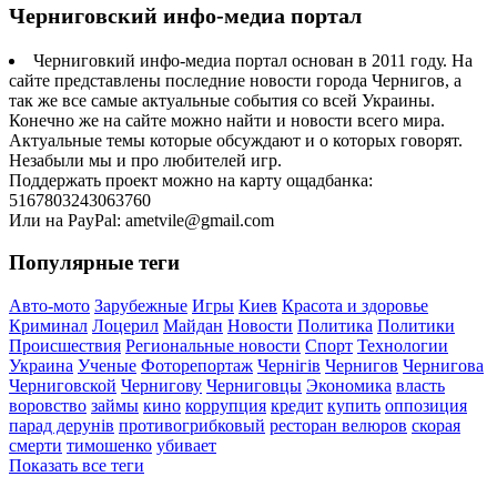
Черниговский инфо-медиа портал
Черниговкий инфо-медиа портал основан в 2011 году. На
сайте представлены последние новости города Чернигов, а
так же все самые актуальные события со всей Украины.
Конечно же на сайте можно найти и новости всего мира.
Актуальные темы которые обсуждают и о которых говорят.
Незабыли мы и про любителей игр.
Поддержать проект можно на карту ощадбанка:
5167803243063760
Или на PayPal: ametvile@gmail.com
Популярные теги
Авто-мото
Зарубежные
Игры
Киев
Красота и здоровье
Криминал
Лоцерил
Майдан
Новости
Политика
Политики
Происшествия
Региональные новости
Спорт
Технологии
Украина
Ученые
Фоторепортаж
Чернігів
Чернигов
Чернигова
Черниговской
Чернигову
Черниговцы
Экономика
власть
воровство
займы
кино
коррупция
кредит
купить
оппозиция
парад дерунів
противогрибковый
ресторан велюров
скорая
смерти
тимошенко
убивает
Показать все теги