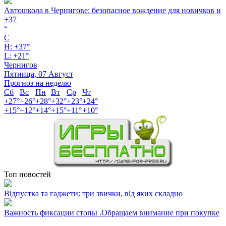
Автошкола в Чернигове: безопасное вождение для новичков и
+
37
°
C
H:
+
37°
L:
+
21°
Чернигов
Пятница, 07 Август
Прогноз на неделю
Сб
Вс
Пн
Вт
Ср
Чт
+
27°
+
26°
+
28°
+
32°
+
23°
+
24°
+
15°
+
12°
+
14°
+
15°
+
11°
+
10°
Топ новостей
Відпустка та гаджети: три звички, від яких складно
Важность фиксации стопы .Обращаем внимание при покупке