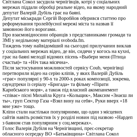
Світлана Сокол засудила чернігівців, котрі у соціальних
мережах піддали обробці реальне відео, на якому народний
депутат Валерій Дубіль грає на баяні.
Депутат міськради Сергій Воробйов обурився статтею про
реформування тролейбусної мережі міста та назвав її
замовною його ворогами.
Про взаємовідносини обранців з представниками громади та
ЗМІ у недільному матеріалі svoboda.fm.
Тиждень тому найвідоміший на сьогодні прилучанин виклав
у соціальних мережах відео, де він, сидячи у когось на кухні,
грає на баяні мелодії відомих пісень «Выбери меня (Птица
счастья)» та «Ніч така місячна».
Після застосування можливостей сервісу Coub, чернігівці
перетворили відео на серію кліпів, у яких Валерій Дубіль
«грає» популярні у 90-х та 2000-х роках композиції, зокрема,
саундтреки із серіалу «Бригада» та фільму «Пірати
Карибського моря», а також під власний акомпанемент
«співає» пісні Михайла Круга «Кольщик», Максим «Знаєш ли
ты», груп Сектор Газа «Взял вину на себя», Руки вверх «18
мне уже» тощо.
Кліпи стали настільки популярними, що один з місцевих
сайтів навіть розмістив їх у розділі новин під назвою «Нардеп
з баяном став популярним у соц.мережах».
Голос Валерія Дубіля на Чернігівщині, прес-секретар
обласного осередку ВО «Батьківщина» Світлана Сокол