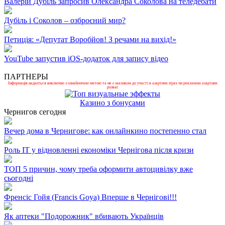
Валерій Дубіль запросив Олександра Соколова на теледебати
Дубіль і Соколов – озброєний мир?
Петиція: «Депутат Воробйов! З речами на вихід!»
YouTube запустив iOS-додаток для запису відео
ПАРТНЕРЫ
Інформація надається виключно з ознайомчою метою та не є закликом до участі в азартних іграх чи рекламою азартних
розваг.
Казино з бонусами
Чернигов сегодня
Вечер дома в Чернигове: как онлайнкино постепенно стал
Роль ІТ у відновленні економіки Чернігова після кризи
ТОП 5 причин, чому треба оформити автоцивілку вже
сьогодні
Френсіс Гойя (Francis Goya) Вперше в Чернігові!!!
Як аптеки "Подорожник" вбивають Українців