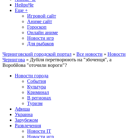
НейроЧе
Еще +
Игровой сайт
Аниме сайт
Гороскоп
Онлайн аниме
Новости игр
Для рыбаков
Черниговский городской портал
»
Все новости
»
Новости
Чернигова
» Дубіля перетворюють на "збоченця", а
Воробйова "оточили вороги"?
Новости города
События
Культура
Криминал
В регионах
Туризм
Афиша
Украина
Зарубежом
Развлечения
Новости IT
Новости игр