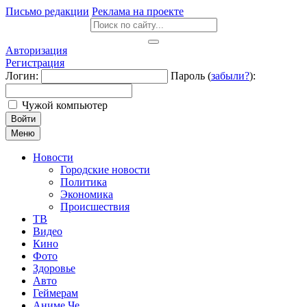
Письмо редакции
Реклама на проекте
Авторизация
Регистрация
Логин:
Пароль (
забыли?
):
Чужой компьютер
Войти
Меню
Новости
Городские новости
Политика
Экономика
Происшествия
ТВ
Видео
Кино
Фото
Здоровье
Авто
Геймерам
Аниме Че