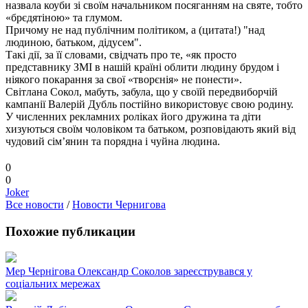
назвала коуби зі своїм начальником посяганням на святе, тобто
«брєдятіною» та глумом.
Причому не над публічним політиком, а (цитата!) "над
людиною, батьком, дідусем".
Такі дії, за її словами, свідчать про те, «як просто
представнику ЗМІ в нашій країні облити людину брудом і
ніякого покарання за свої «творєнія» не понести».
Світлана Сокол, мабуть, забула, що у своїй передвиборчій
кампанії Валерій Дубль постійно використовує свою родину.
У численних рекламних роліках його дружина та діти
хизуються своїм чоловіком та батьком, розповідають який від
чудовий сім’янин та порядна і чуйна людина.
0
0
Joker
Все новости
/
Новости Чернигова
Похожие публикации
Мер Чернігова Олександр Соколов зареєструвався у
соціальних мережах