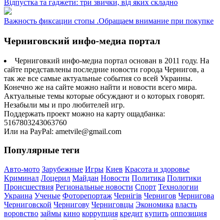
Відпустка та гаджети: три звички, від яких складно
Важность фиксации стопы .Обращаем внимание при покупке
Черниговский инфо-медиа портал
Черниговкий инфо-медиа портал основан в 2011 году. На
сайте представлены последние новости города Чернигов, а
так же все самые актуальные события со всей Украины.
Конечно же на сайте можно найти и новости всего мира.
Актуальные темы которые обсуждают и о которых говорят.
Незабыли мы и про любителей игр.
Поддержать проект можно на карту ощадбанка:
5167803243063760
Или на PayPal: ametvile@gmail.com
Популярные теги
Авто-мото
Зарубежные
Игры
Киев
Красота и здоровье
Криминал
Лоцерил
Майдан
Новости
Политика
Политики
Происшествия
Региональные новости
Спорт
Технологии
Украина
Ученые
Фоторепортаж
Чернігів
Чернигов
Чернигова
Черниговской
Чернигову
Черниговцы
Экономика
власть
воровство
займы
кино
коррупция
кредит
купить
оппозиция