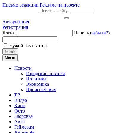
Письмо редакции
Реклама на проекте
Авторизация
Регистрация
Логин:
Пароль (
забыли?
):
Чужой компьютер
Войти
Меню
Новости
Городские новости
Политика
Экономика
Происшествия
ТВ
Видео
Кино
Фото
Здоровье
Авто
Геймерам
Аниме Че