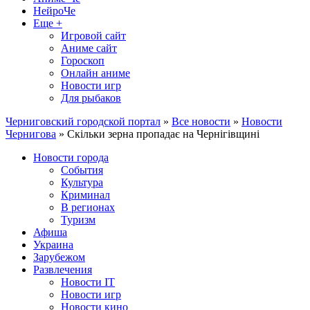
НейроЧе
Еще +
Игровой сайт
Аниме сайт
Гороскоп
Онлайн аниме
Новости игр
Для рыбаков
Черниговский городской портал
»
Все новости
»
Новости
Чернигова
» Скільки зерна пропадає на Чернігівщині
Новости города
События
Культура
Криминал
В регионах
Туризм
Афиша
Украина
Зарубежом
Развлечения
Новости IT
Новости игр
Новости кино