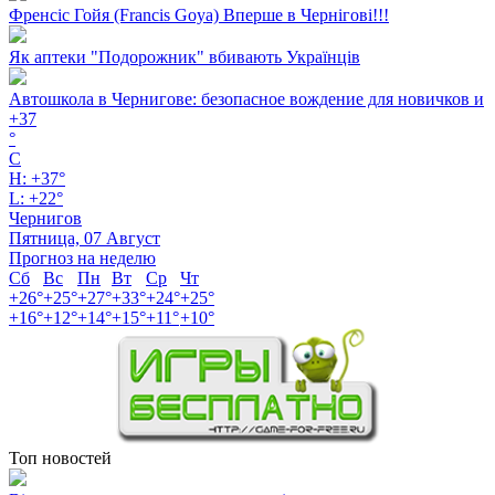
Френсіс Гойя (Francis Goya) Вперше в Чернігові!!!
Як аптеки "Подорожник" вбивають Українців
Автошкола в Чернигове: безопасное вождение для новичков и
+
37
°
C
H:
+
37°
L:
+
22°
Чернигов
Пятница, 07 Август
Прогноз на неделю
Сб
Вс
Пн
Вт
Ср
Чт
+
26°
+
25°
+
27°
+
33°
+
24°
+
25°
+
16°
+
12°
+
14°
+
15°
+
11°
+
10°
Топ новостей