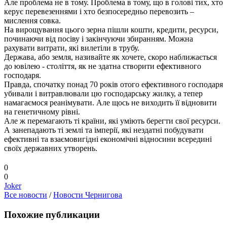
Але проблема не в тому. Проблема в тому, що в голові тих, хто
керує перевезеннями і хто безпосередньо перевозить –
мислення совка.
На вирощування цього зерна пішли кошти, кредити, ресурси,
починаючи від посіву і закінчуючи збиранням. Можна
рахувати витрати, які вилетіли в трубу.
Держава, або земля, називайте як хочете, скоро наближається
до ювілею - століття, як не здатна створити ефективного
господаря.
Правда, спочатку понад 70 років отого ефективного господаря
убивали і витравлювали цю господарську жилку, а тепер
намагаємося реанімувати. Але щось не виходить її відновити
на генетичному рівні.
Але ж перемагають ті країни, які уміють берегти свої ресурси.
А занепадають ті землі та імперії, які нездатні побудувати
ефективні та взаємовигідні економічні відносини всередині
своїх державних утворень.
0
0
Joker
Все новости
/
Новости Чернигова
Похожие публикации