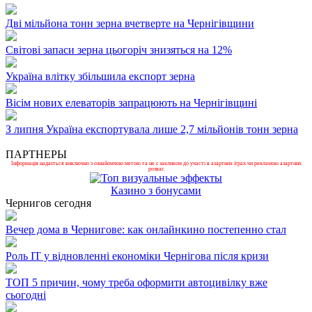
Дві мільйона тонн зерна вчетверте на Чернігівщини
Світові запаси зерна цьогоріч знизяться на 12%
Україна влітку збільшила експорт зерна
Вісім нових елеваторів запрацюють на Чернігівщині
З липня Україна експортувала лише 2,7 мільйонів тонн зерна
ПАРТНЕРЫ
Інформація надається виключно з ознайомчою метою та не є закликом до участі в азартних іграх чи рекламою азартних
розваг.
Казино з бонусами
Чернигов сегодня
Вечер дома в Чернигове: как онлайнкино постепенно стал
Роль ІТ у відновленні економіки Чернігова після кризи
ТОП 5 причин, чому треба оформити автоцивілку вже
сьогодні