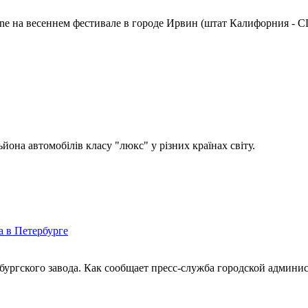
ine на весеннем фестивале в городе Ирвин (штат Калифорния - 
на автомобілів класу "люкс" у різних країнах світу.
а в Петербурге
ербургского завода. Как сообщает пресс-служба городской админи