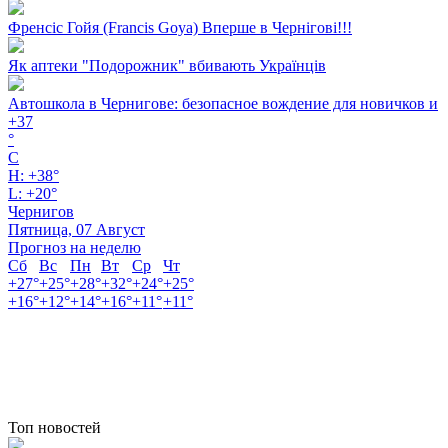
Френсіс Гойя (Francis Goya) Вперше в Чернігові!!!
Як аптеки "Подорожник" вбивають Українців
Автошкола в Чернигове: безопасное вождение для новичков и
+
37
°
C
H:
+
38°
L:
+
20°
Чернигов
Пятница, 07 Август
Прогноз на неделю
Сб
Вс
Пн
Вт
Ср
Чт
+
27°
+
25°
+
28°
+
32°
+
24°
+
25°
+
16°
+
12°
+
14°
+
16°
+
11°
+
11°
Топ новостей