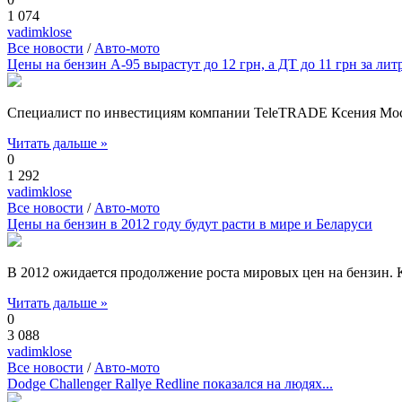
1 074
vadimklose
Все новости
/
Авто-мото
Цены на бензин А-95 вырастут до 12 грн, а ДТ до 11 грн за литр
Специалист по инвестициям компании TeleTRADE Ксения Мосей
Читать дальше »
0
1 292
vadimklose
Все новости
/
Авто-мото
Цены на бензин в 2012 году будут расти в мире и Беларуси
В 2012 ожидается продолжение роста мировых цен на бензин. 
Читать дальше »
0
3 088
vadimklose
Все новости
/
Авто-мото
Dodge Challenger Rallye Redline показался на людях...