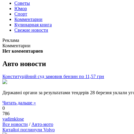
Советы
Юмор
Спорт
Комментарии
Кулинарная книга
Свежие новости
Реклама
Комментарии
Нет комментариев
Авто новости
Конституційний суд замовив бензин по 11,57 грн
Державні органи за результатами тендерів 28 березня уклали уг
Читать дальше »
0
786
vadimklose
Все новости
/
Авто-мото
Китайці поглинули Volvo