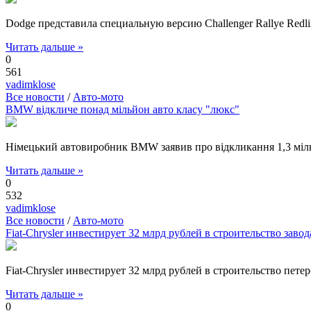
Dodge представила специальную версию Challenger Rallye Redl
Читать дальше »
0
561
vadimklose
Все новости
/
Авто-мото
BMW відкличе понад мільйон авто класу "люкс"
Німецький автовиробник BMW заявив про відкликання 1,3 мільйо
Читать дальше »
0
532
vadimklose
Все новости
/
Авто-мото
Fiat-Chrysler инвестирует 32 млрд рублей в строительство завод
Fiat-Chrysler инвестирует 32 млрд рублей в строительство пет
Читать дальше »
0