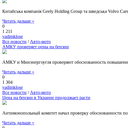
Китайська компанія Geely Holding Group та шведська Volvo Cars
Читать дальше »
0
1 211
vadimklose
Все новости
/
Авто-мото
АМКУ проверяет цены на бензин
АМКУ и Минэнергоугля проверяют обоснованность повышения
Читать дальше »
0
1 304
vadimklose
Все новости
/
Авто-мото
Цена на бензин в Украине продолжает расти
Антимонопольный комитет начал проверку обоснованности по
Читать дальше »
0