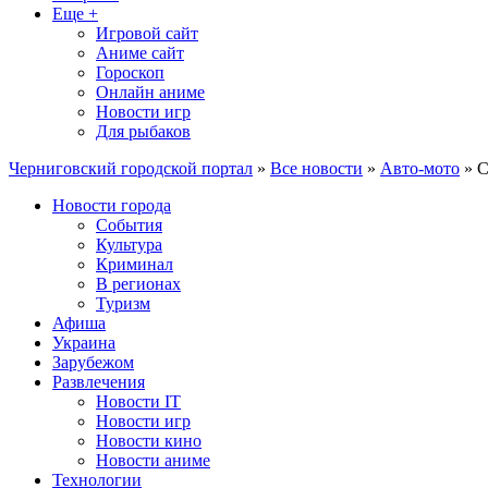
Еще +
Игровой сайт
Аниме сайт
Гороскоп
Онлайн аниме
Новости игр
Для рыбаков
Черниговский городской портал
»
Все новости
»
Авто-мото
» С
Новости города
События
Культура
Криминал
В регионах
Туризм
Афиша
Украина
Зарубежом
Развлечения
Новости IT
Новости игр
Новости кино
Новости аниме
Технологии