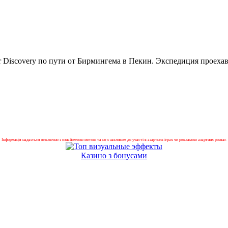
 Discovery по пути от Бирмингема в Пекин. Экспедиция проеха
Інформація надається виключно з ознайомчою метою та не є закликом до участі в азартних іграх чи рекламою азартних розваг.
Казино з бонусами