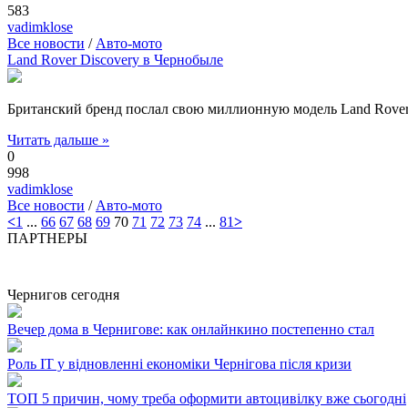
583
vadimklose
Все новости
/
Авто-мото
Land Rover Discovery в Чернобыле
Британский бренд послал свою миллионную модель Land Rover
Читать дальше »
0
998
vadimklose
Все новости
/
Авто-мото
<
1
...
66
67
68
69
70
71
72
73
74
...
81
>
ПАРТНЕРЫ
Чернигов сегодня
Вечер дома в Чернигове: как онлайнкино постепенно стал
Роль ІТ у відновленні економіки Чернігова після кризи
ТОП 5 причин, чому треба оформити автоцивілку вже сьогодні