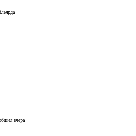
ільярда
общил вчера