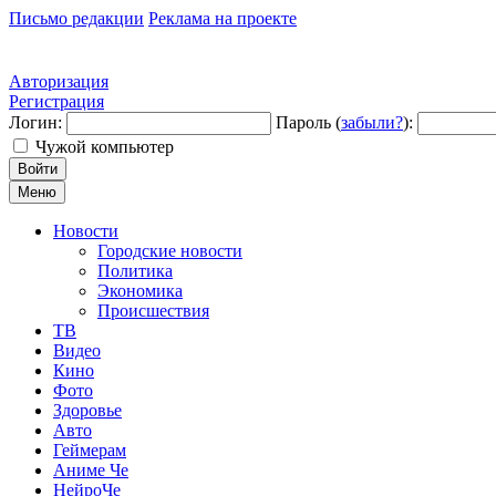
Письмо редакции
Реклама на проекте
Авторизация
Регистрация
Логин:
Пароль (
забыли?
):
Чужой компьютер
Войти
Меню
Новости
Городские новости
Политика
Экономика
Происшествия
ТВ
Видео
Кино
Фото
Здоровье
Авто
Геймерам
Аниме Че
НейроЧе