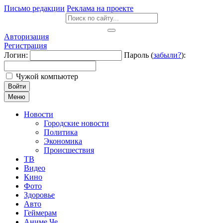
Письмо редакции
Реклама на проекте
Авторизация
Регистрация
Логин:
Пароль (
забыли?
):
Чужой компьютер
Войти
Меню
Новости
Городские новости
Политика
Экономика
Происшествия
ТВ
Видео
Кино
Фото
Здоровье
Авто
Геймерам
Аниме Че