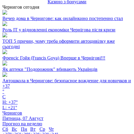
Казино з бонусами
Чернигов сегодня
Вечер дома в Чернигове: как онлайнкино постепенно стал
Роль ІТ у відновленні економіки Чернігова після кризи
ТОП 5 причин, чому треба оформити автоцивілку вже
сьогодні
Френсіс Гойя (Francis Goya) Вперше в Чернігові!!!
Як аптеки "Подорожник" вбивають Українців
Автошкола в Чернигове: безопасное вождение для новичков и
+
37
°
C
H:
+
37°
L:
+
21°
Чернигов
Пятница, 07 Август
Прогноз на неделю
Сб
Вс
Пн
Вт
Ср
Чт