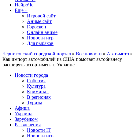
НейроЧе
Еще +
Игровой сайт
Аниме сайт
Гороскоп
Онлайн аниме
Новости игр
Для рыбаков
Черниговский городской портал
»
Все новости
»
Авто-мото
»
Как импорт автомобилей из США помогает автобизнесу
расширять ассортимент в Украине
Новости города
События
Культура
Криминал
В регионах
Туризм
Афиша
Украина
Зарубежом
Развлечения
Новости IT
Новости игр