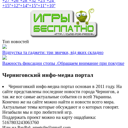
+
27°
+
26°
+
28°
+
32°
+
23°
+
24°
+
15°
+
12°
+
14°
+
15°
+
11°
+
10°
Топ новостей
Відпустка та гаджети: три звички, від яких складно
Важность фиксации стопы .Обращаем внимание при покупке
Черниговский инфо-медиа портал
Черниговкий инфо-медиа портал основан в 2011 году. На
сайте представлены последние новости города Чернигов, а
так же все самые актуальные события со всей Украины.
Конечно же на сайте можно найти и новости всего мира.
Актуальные темы которые обсуждают и о которых говорят.
Незабыли мы и про любителей игр.
Поддержать проект можно на карту ощадбанка:
5167803243063760
Или на PayPal: ametvile@gmail.com