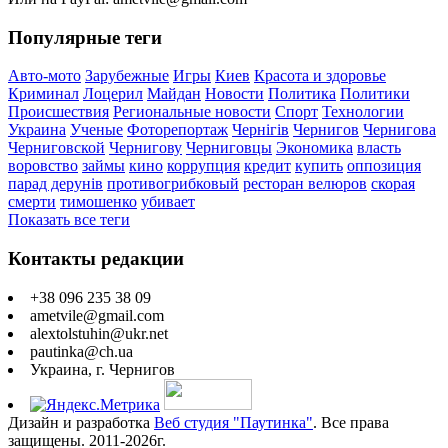
Популярные теги
Авто-мото
Зарубежные
Игры
Киев
Красота и здоровье
Криминал
Лоцерил
Майдан
Новости
Политика
Политики
Происшествия
Региональные новости
Спорт
Технологии
Украина
Ученые
Фоторепортаж
Чернігів
Чернигов
Чернигова
Черниговской
Чернигову
Черниговцы
Экономика
власть
воровство
займы
кино
коррупция
кредит
купить
оппозиция
парад дерунів
противогрибковый
ресторан велюров
скорая
смерти
тимошенко
убивает
Показать все теги
Контакты редакции
+38 096 235 38 09
ametvile@gmail.com
alextolstuhin@ukr.net
pautinka@ch.ua
Украина, г. Чернигов
Дизайн и разработка
Веб студия "Паутинка"
. Все права
защищены. 2011-2026г.