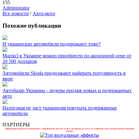
155
Administrator
Все новости
/
Авто-мото
Похожие публикации
И украинские автомобили подорожают тоже?
Mazda3 в Украине можно приобрести по акционной цене от
20 500 долларов
Автомобили Skoda продолжают набирать популярность в
мире
Автобазар Украины - лидеры продаж новых и подержанных
авто
Налоговая не даст украинцам покупать подержанные
автомобили
ПАРТНЕРЫ
Інформація надається виключно з ознайомчою метою та не є закликом до участі в азартних іграх чи рекламою азартних
розваг.