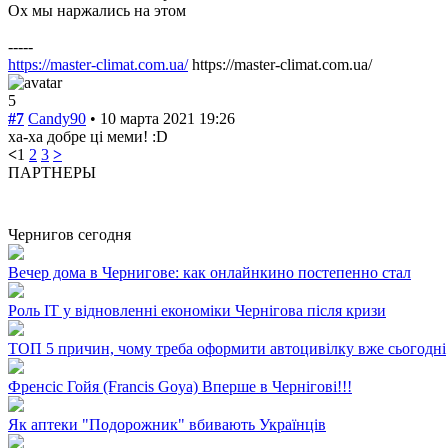
Ох мы наржались на этом
-----
https://master-climat.com.ua/
https://master-climat.com.ua/
5
#7
Candy90
• 10 марта 2021 19:26
ха-ха добре ці меми! :D
<
1
2
3
>
ПАРТНЕРЫ
Чернигов сегодня
Вечер дома в Чернигове: как онлайнкино постепенно стал
Роль ІТ у відновленні економіки Чернігова після кризи
ТОП 5 причин, чому треба оформити автоцивілку вже сьогодні
Френсіс Гойя (Francis Goya) Вперше в Чернігові!!!
Як аптеки "Подорожник" вбивають Українців