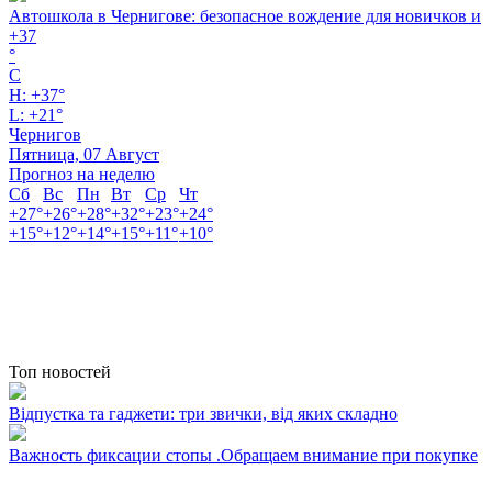
Автошкола в Чернигове: безопасное вождение для новичков и
+
37
°
C
H:
+
37°
L:
+
21°
Чернигов
Пятница, 07 Август
Прогноз на неделю
Сб
Вс
Пн
Вт
Ср
Чт
+
27°
+
26°
+
28°
+
32°
+
23°
+
24°
+
15°
+
12°
+
14°
+
15°
+
11°
+
10°
Топ новостей
Відпустка та гаджети: три звички, від яких складно
Важность фиксации стопы .Обращаем внимание при покупке