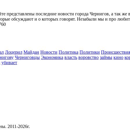
йте представлены последние новости города Чернигов, а так же 
торые обсуждают и о которых говорят. Незабыли мы и про любит
760
ал
Лоцерил
Майдан
Новости
Политика
Политики
Происшестви
нигову
Черниговцы
Экономика
власть
воровство
займы
кино
ко
о
убивает
ны. 2011-2026г.