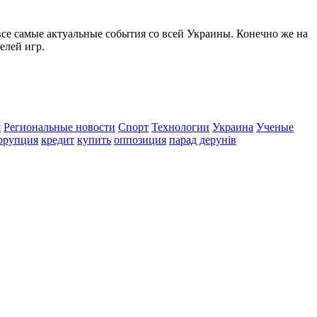
все самые актуальные события со всей Украины. Конечно же на
елей игр.
я
Региональные новости
Спорт
Технологии
Украина
Ученые
ррупция
кредит
купить
оппозиция
парад дерунів