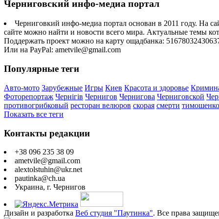
Черниговский инфо-медиа портал
Черниговкий инфо-медиа портал основан в 2011 году. На са
сайте можно найти и новости всего мира. Актуальные темы ко
Поддержать проект можно на карту ощадбанка: 5167803243063
Или на PayPal: ametvile@gmail.com
Популярные теги
Авто-мото
Зарубежные
Игры
Киев
Красота и здоровье
Кримин
Фоторепортаж
Чернігів
Чернигов
Чернигова
Черниговской
Чер
противогрибковый
ресторан велюров
скорая
смерти
тимошенк
Показать все теги
Контакты редакции
+38 096 235 38 09
ametvile@gmail.com
alextolstuhin@ukr.net
pautinka@ch.ua
Украина, г. Чернигов
Дизайн и разработка
Веб студия "Паутинка"
. Все права защище