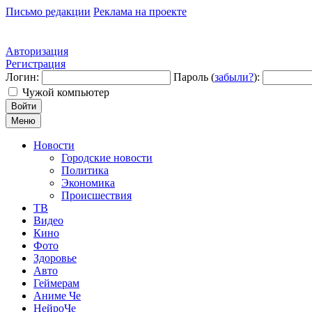
Письмо редакции
Реклама на проекте
Авторизация
Регистрация
Логин:
Пароль (
забыли?
):
Чужой компьютер
Войти
Меню
Новости
Городские новости
Политика
Экономика
Происшествия
ТВ
Видео
Кино
Фото
Здоровье
Авто
Геймерам
Аниме Че
НейроЧе