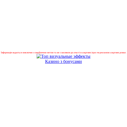
Інформація надається виключно з ознайомчою метою та не є закликом до участі в азартних іграх чи рекламою азартних розваг.
Казино з бонусами