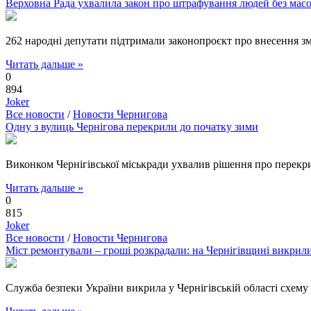
Верховна Рада ухвалила закон про штрафування людей без масо
262 народні депутати підтримали законопроєкт про внесення з
Читать дальше »
0
894
Joker
Все новости
/
Новости Чернигова
Одну з вулиць Чернігова перекрили до початку зими
Виконком Чернігівської міськради ухвалив рішення про перекр
Читать дальше »
0
815
Joker
Все новости
/
Новости Чернигова
Міст ремонтували – гроші розкрадали: на Чернігівщині викрил
Служба безпеки України викрила у Чернігівській області схему 