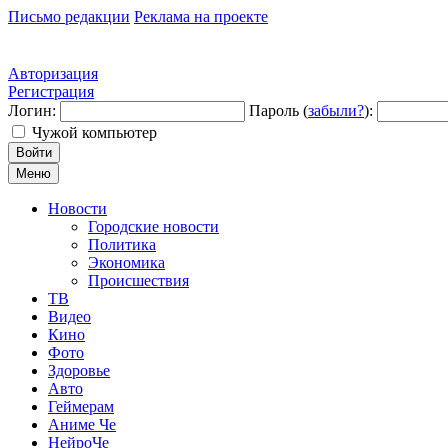
Письмо редакции
Реклама на проекте
Авторизация
Регистрация
Логин:
Пароль (
забыли?
):
Чужой компьютер
Войти
Меню
Новости
Городские новости
Политика
Экономика
Происшествия
ТВ
Видео
Кино
Фото
Здоровье
Авто
Геймерам
Аниме Че
НейроЧе