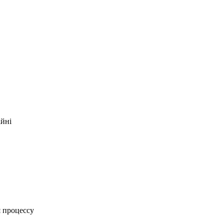
ійні
я процессу