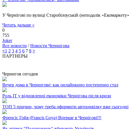
У Чернігові по вулиці Старобілоуській (неподалік «Екомаркету
Читать дальше »
0
755
Joker
Все новости
/
Новости Чернигова
<
1
2
3
4
5
6
7
8
>
ПАРТНЕРЫ
Чернигов сегодня
Вечер дома в Чернигове: как онлайнкино постепенно стал
Роль ІТ у відновленні економіки Чернігова після кризи
ТОП 5 причин, чому треба оформити автоцивілку вже сьогодні
Френсіс Гойя (Francis Goya) Вперше в Чернігові!!!
Як аптеки "Подорожник" вбивають Українців