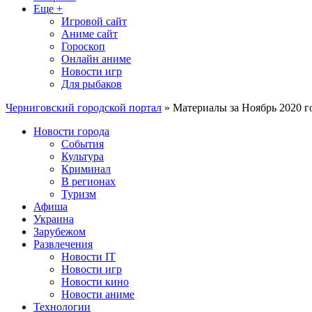
Еще +
Игровой сайт
Аниме сайт
Гороскоп
Онлайн аниме
Новости игр
Для рыбаков
Черниговский городской портал
» Материалы за Ноябрь 2020 г
Новости города
События
Культура
Криминал
В регионах
Туризм
Афиша
Украина
Зарубежом
Развлечения
Новости IT
Новости игр
Новости кино
Новости аниме
Технологии