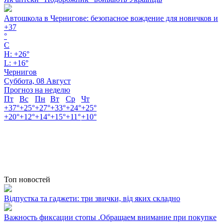
Автошкола в Чернигове: безопасное вождение для новичков и
+
37
°
C
H:
+
26°
L:
+
16°
Чернигов
Суббота, 08 Август
Прогноз на неделю
Пт
Вс
Пн
Вт
Ср
Чт
+
37°
+
25°
+
27°
+
33°
+
24°
+
25°
+
20°
+
12°
+
14°
+
15°
+
11°
+
10°
Топ новостей
Відпустка та гаджети: три звички, від яких складно
Важность фиксации стопы .Обращаем внимание при покупке