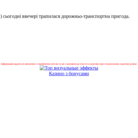
») сьогодні ввечері трапилася дорожньо-транспортна пригода.
Інформація надається виключно з ознайомчою метою та не є закликом до участі в азартних іграх чи рекламою азартних розваг.
Казино з бонусами