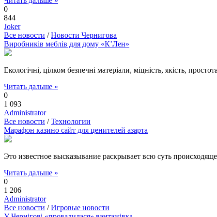
Читать дальше »
0
844
Joker
Все новости
/
Новости Чернигова
Виробників меблів для дому «К’Лен»
Екологічні, цілком безпечні матеріали, міцність, якість, простот
Читать дальше »
0
1 093
Administrator
Все новости
/
Технологии
Марафон казино сайт для ценителей азарта
Это известное высказывание раскрывает всю суть происходяще
Читать дальше »
0
1 206
Administrator
Все новости
/
Игровые новости
У Чернігові «провалилася» вантажівка