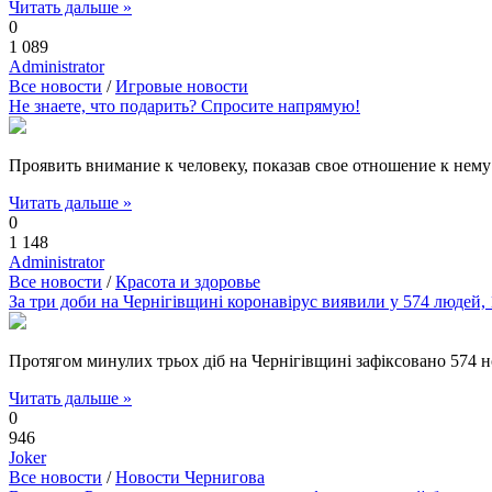
Читать дальше »
0
1 089
Administrator
Все новости
/
Игровые новости
Не знаете, что подарить? Спросите напрямую!
Проявить внимание к человеку, показав свое отношение к нему
Читать дальше »
0
1 148
Administrator
Все новости
/
Красота и здоровье
За три доби на Чернігівщині коронавірус виявили у 574 людей,
Протягом минулих трьох діб на Чернігівщині зафіксовано 574
Читать дальше »
0
946
Joker
Все новости
/
Новости Чернигова