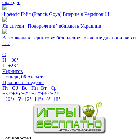
сьогодні
Френсіс Гойя (Francis Goya) Вперше в Чернігові!!!
Як аптеки "Подорожник" вбивають Українців
Автошкола в Чернигове: безопасное вождение для новичков и
+
37
°
C
H:
+
38°
L:
+
23°
Чернигов
Четверг, 06 Август
Прогноз на неделю
Пт
Сб
Вс
Пн
Вт
Ср
+
37°
+
26°
+
25°
+
27°
+
30°
+
27°
+
20°
+
15°
+
12°
+
14°
+
16°
+
18°
Топ новостей