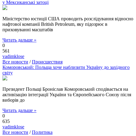
у Мексиканські затоці
Міністерство юстиції США проводить розслідування відносно
нафтової компанії British Petroleum, яку підозрює в
приховуванні масштабів
Читать дальше »
0
561
vadimklose
Все новости
/
Происшествия
Коморовський: Польща хоче наблизити Україну до західного
світу
Президент Польщі Броніслав Коморовський сподівається на
активізацію інтеграції України та Європейського Союзу після
виборів до
Читать дальше »
0
635
vadimklose
Все новости
/
Политика