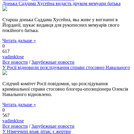
Донька Саддама Хусейна видасть друком мемуари батька
Старша донька Саддама Хусейна, яка живе у вигнанні в
Йорданії, шукає видавця для рукописних мемуарів свого
покійного батька.
Читать дальше »
0
617
vadimklose
Все новости
/
Зарубежные новости
У Росії відновили розслідування справи стосовно Навального
Слідчий комітет Росії повідомив, що розслідування
кримінальної справи стосовно блогера-опозиціонера Олексія
Навального відновлено.
Читать дальше »
0
567
vadimklose
Все новости
/
Зарубежные новости
У Німеччині впав літак: є жертви