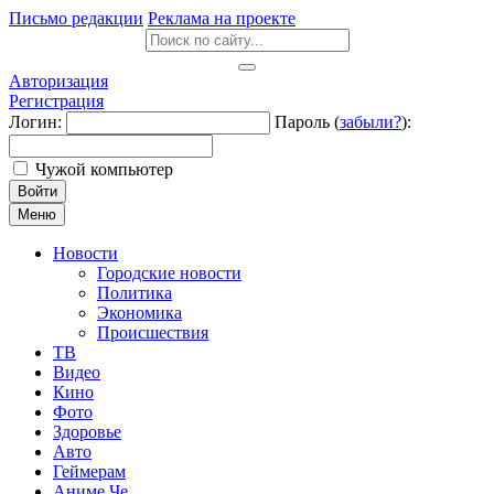
Письмо редакции
Реклама на проекте
Авторизация
Регистрация
Логин:
Пароль (
забыли?
):
Чужой компьютер
Войти
Меню
Новости
Городские новости
Политика
Экономика
Происшествия
ТВ
Видео
Кино
Фото
Здоровье
Авто
Геймерам
Аниме Че