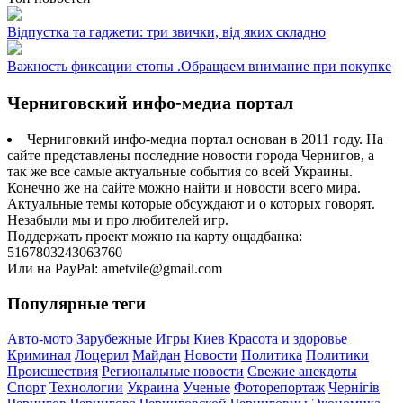
Відпустка та гаджети: три звички, від яких складно
Важность фиксации стопы .Обращаем внимание при покупке
Черниговский инфо-медиа портал
Черниговкий инфо-медиа портал основан в 2011 году. На
сайте представлены последние новости города Чернигов, а
так же все самые актуальные события со всей Украины.
Конечно же на сайте можно найти и новости всего мира.
Актуальные темы которые обсуждают и о которых говорят.
Незабыли мы и про любителей игр.
Поддержать проект можно на карту ощадбанка:
5167803243063760
Или на PayPal: ametvile@gmail.com
Популярные теги
Авто-мото
Зарубежные
Игры
Киев
Красота и здоровье
Криминал
Лоцерил
Майдан
Новости
Политика
Политики
Происшествия
Региональные новости
Свежие анекдоты
Спорт
Технологии
Украина
Ученые
Фоторепортаж
Чернігів