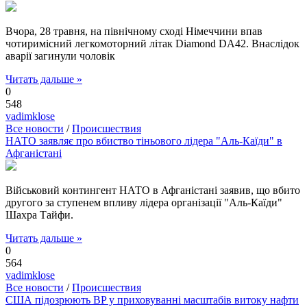
Вчора, 28 травня, на північному сході Німеччини впав
чотиримісний легкомоторний літак Diamond DA42. Внаслідок
аварії загинули чоловік
Читать дальше »
0
548
vadimklose
Все новости
/
Происшествия
НАТО заявляє про вбиство тіньового лідера "Аль-Каїди" в
Афганістані
Військовий контингент НАТО в Афганістані заявив, що вбито
другого за ступенем впливу лідера організації "Аль-Каїди"
Шахра Тайфи.
Читать дальше »
0
564
vadimklose
Все новости
/
Происшествия
США підозрюють BP у приховуванні масштабів витоку нафти