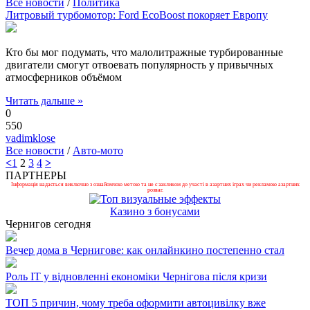
Все новости
/
Политика
Литровый турбомотор: Ford EcoBoost покоряет Европу
Кто бы мог подумать, что малолитражные турбированные
двигатели смогут отвоевать популярность у привычных
атмосферников объёмом
Читать дальше »
0
550
vadimklose
Все новости
/
Авто-мото
<
1
2
3
4
>
ПАРТНЕРЫ
Інформація надається виключно з ознайомчою метою та не є закликом до участі в азартних іграх чи рекламою азартних
розваг.
Казино з бонусами
Чернигов сегодня
Вечер дома в Чернигове: как онлайнкино постепенно стал
Роль ІТ у відновленні економіки Чернігова після кризи
ТОП 5 причин, чому треба оформити автоцивілку вже