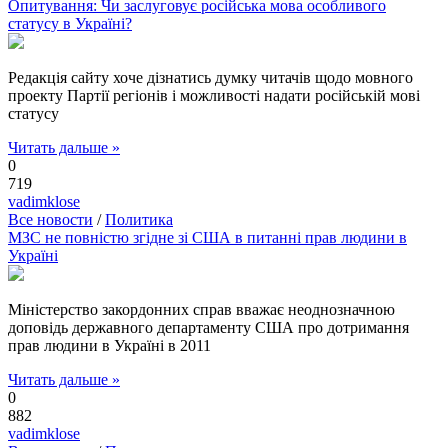
Опитування: Чи заслуговує російська мова особливого
статусу в Україні?
Редакція сайту хоче дізнатись думку читачів щодо мовного
проекту Партії регіонів і можливості надати російській мові
статусу
Читать дальше »
0
719
vadimklose
Все новости
/
Политика
МЗС не повністю згідне зі США в питанні прав людини в
Україні
Міністерство закордонних справ вважає неоднозначною
доповідь державного департаменту США про дотримання
прав людини в Україні в 2011
Читать дальше »
0
882
vadimklose