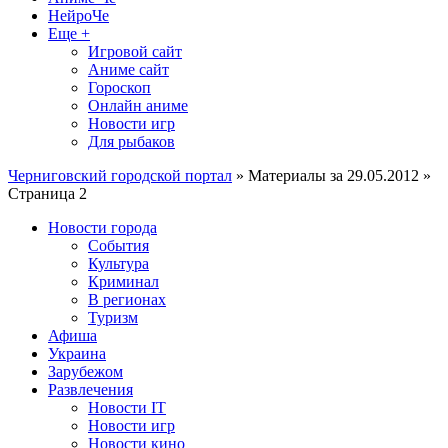
НейроЧе
Еще +
Игровой сайт
Аниме сайт
Гороскоп
Онлайн аниме
Новости игр
Для рыбаков
Черниговский городской портал
» Материалы за 29.05.2012 »
Страница 2
Новости города
События
Культура
Криминал
В регионах
Туризм
Афиша
Украина
Зарубежом
Развлечения
Новости IT
Новости игр
Новости кино