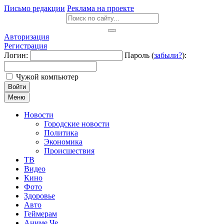
Письмо редакции
Реклама на проекте
Авторизация
Регистрация
Логин:
Пароль (
забыли?
):
Чужой компьютер
Войти
Меню
Новости
Городские новости
Политика
Экономика
Происшествия
ТВ
Видео
Кино
Фото
Здоровье
Авто
Геймерам
Аниме Че