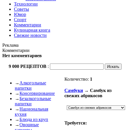
Технологии
Советы
Юмор
Спорт
Комментарии
Кулинарная книга
Свежие новости
Реклама
Комментарии
Нет комментариев
9 000 РЕЦЕПТОВ
:
Количество:
1
→
Алкогольные
напитки
Самбуки
→ Самбук из
→
Консервирование
свежих абрикосов
→
Безалкогольные
напитки
→
Национальная
кухня
→
Блюда из круп
Требуется:
→
Овощные
гарниры