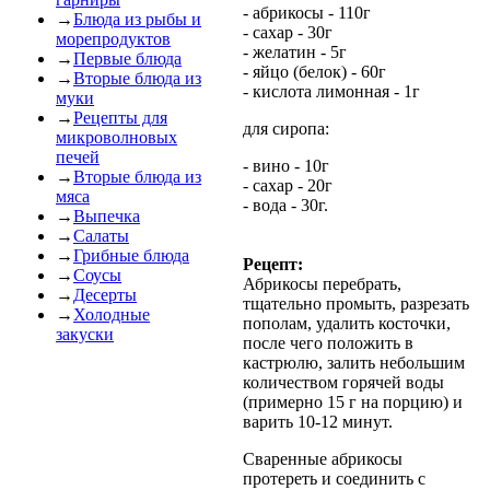
- абрикосы - 110г
→
Блюда из рыбы и
- сахар - 30г
морепродуктов
- желатин - 5г
→
Первые блюда
- яйцо (белок) - 60г
→
Вторые блюда из
- кислота лимонная - 1г
муки
→
Рецепты для
для сиропа:
микроволновых
печей
- вино - 10г
→
Вторые блюда из
- сахар - 20г
мяса
- вода - 30г.
→
Выпечка
→
Салаты
→
Грибные блюда
Рецепт:
→
Соусы
Абрикосы перебрать,
→
Десерты
тщательно промыть, разрезать
→
Холодные
пополам, удалить косточки,
закуски
после чего положить в
кастрюлю, залить небольшим
количеством горячей воды
(примерно 15 г на порцию) и
варить 10-12 минут.
Сваренные абрикосы
протереть и соединить с