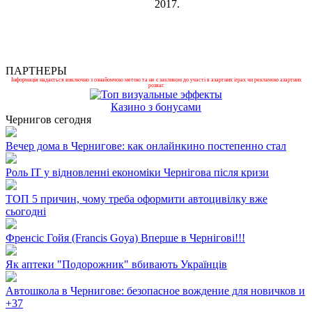
2017.
ПАРТНЕРЫ
Інформація надається виключно з ознайомчою метою та не є закликом до участі в азартних іграх чи рекламою азартних
розваг.
Казино з бонусами
Чернигов сегодня
Вечер дома в Чернигове: как онлайнкино постепенно стал
Роль ІТ у відновленні економіки Чернігова після кризи
ТОП 5 причин, чому треба оформити автоцивілку вже
сьогодні
Френсіс Гойя (Francis Goya) Вперше в Чернігові!!!
Як аптеки "Подорожник" вбивають Українців
Автошкола в Чернигове: безопасное вождение для новичков и
+
37