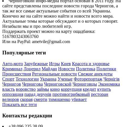
Черниговкий инфо-медиа портал основан в 2011 году. На
сайте представлены последние новости города Чернигов, а
так же все самые актуальные события со всей Украины.
Конечно же на сайте можно найти и новости всего мира.
Актуальные темы которые обсуждают и о которых говорят.
Незабыли мы и про любителей игр.
Поддержать проект можно на карту ощадбанка:
5167803243063760
Или на PayPal: ametvile@gmail.com
Популярные теги
Авто-мото
Зарубежные
Игры
Киев
Красота и здоровье
Криминал
Лоцерил
Майдан
Новости
Политика
Политики
Происшествия
Региональные новости
Свежие анекдоты
Спорт
Технологии
Украина
Ученые
Фоторепортаж
Чернігів
Чернигов
Чернигова
Черниговской
Черниговцы
Экономика
власть
воровство
займы
кино
коррупция
кредит
купить
оппозиция
парад дерунів
противогрибковый
ресторан
велюров
скорая
смерти
тимошенко
убивает
Показать все теги
Контакты редакции
+38 096 235 38 09