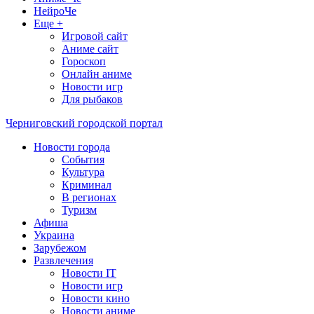
НейроЧе
Еще +
Игровой сайт
Аниме сайт
Гороскоп
Онлайн аниме
Новости игр
Для рыбаков
Черниговский городской портал
Новости города
События
Культура
Криминал
В регионах
Туризм
Афиша
Украина
Зарубежом
Развлечения
Новости IT
Новости игр
Новости кино
Новости аниме