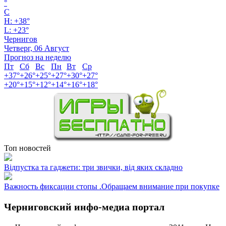
°
C
H:
+
38°
L:
+
23°
Чернигов
Четверг, 06 Август
Прогноз на неделю
Пт
Сб
Вс
Пн
Вт
Ср
+
37°
+
26°
+
25°
+
27°
+
30°
+
27°
+
20°
+
15°
+
12°
+
14°
+
16°
+
18°
Топ новостей
Відпустка та гаджети: три звички, від яких складно
Важность фиксации стопы .Обращаем внимание при покупке
Черниговский инфо-медиа портал