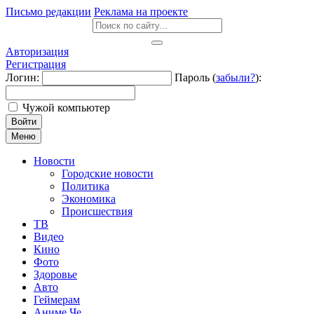
Письмо редакции
Реклама на проекте
Авторизация
Регистрация
Логин:
Пароль (
забыли?
):
Чужой компьютер
Войти
Меню
Новости
Городские новости
Политика
Экономика
Происшествия
ТВ
Видео
Кино
Фото
Здоровье
Авто
Геймерам
Аниме Че