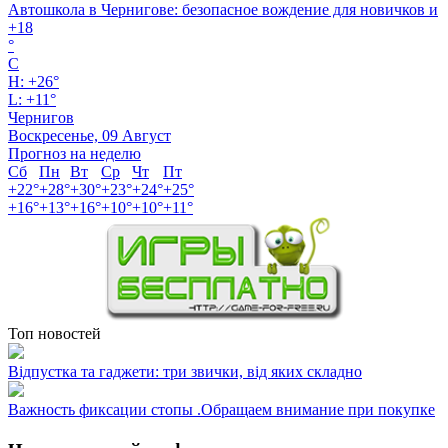
Автошкола в Чернигове: безопасное вождение для новичков и
+
18
°
C
H:
+
26°
L:
+
11°
Чернигов
Воскресенье, 09 Август
Прогноз на неделю
Сб
Пн
Вт
Ср
Чт
Пт
+
22°
+
28°
+
30°
+
23°
+
24°
+
25°
+
16°
+
13°
+
16°
+
10°
+
10°
+
11°
Топ новостей
Відпустка та гаджети: три звички, від яких складно
Важность фиксации стопы .Обращаем внимание при покупке