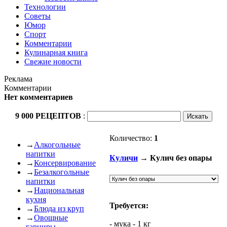
Технологии
Советы
Юмор
Спорт
Комментарии
Кулинарная книга
Свежие новости
Реклама
Комментарии
Нет комментариев
9 000 РЕЦЕПТОВ
:
Количество:
1
→
Алкогольные
напитки
Куличи
→ Кулич без опары
→
Консервирование
→
Безалкогольные
напитки
→
Национальная
кухня
Требуется:
→
Блюда из круп
→
Овощные
- мука - 1 кг
гарниры