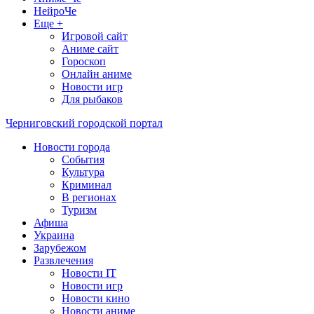
НейроЧе
Еще +
Игровой сайт
Аниме сайт
Гороскоп
Онлайн аниме
Новости игр
Для рыбаков
Черниговский городской портал
Новости города
События
Культура
Криминал
В регионах
Туризм
Афиша
Украина
Зарубежом
Развлечения
Новости IT
Новости игр
Новости кино
Новости аниме