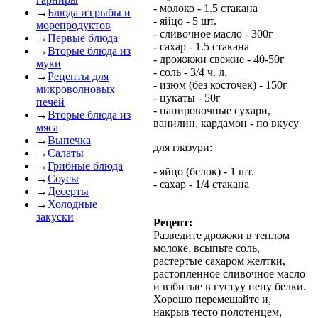
- молоко - 1.5 стакана
→
Блюда из рыбы и
- яйцо - 5 шт.
морепродуктов
- сливочное масло - 300г
→
Первые блюда
- сахар - 1.5 стакана
→
Вторые блюда из
- дрожжжи свежие - 40-50г
муки
- соль - 3/4 ч. л.
→
Рецепты для
- изюм (без косточек) - 150г
микроволновых
- цукаты - 50г
печей
- панировочные сухари,
→
Вторые блюда из
ванилин, кардамон - по вкусу
мяса
→
Выпечка
для глазури:
→
Салаты
→
Грибные блюда
- яйцо (белок) - 1 шт.
→
Соусы
- сахар - 1/4 стакана
→
Десерты
→
Холодные
закуски
Рецепт:
Разведите дрожжи в теплом
молоке, всыпьте соль,
растертые сахаром желтки,
растопленное сливочное масло
и взбитые в густуу пену белки.
Хорошо перемешайте и,
накрыв тесто полотенцем,