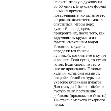
не очень жаркую духовку на
50-60 минут. В духовке формы
время от времени
поварачивайте, но делайте это
острожно, иначе тесто может
опуститься. Чтобы верх
куличей не подгорел,
прикройте их, после того, как
зарумянятся, кружком из
бумаги, смоченным водой.
Готовность кулича
определяется тонкой
лучинкой: воткните ее в кулич
и выньте. Если сухая, то кулич
готов. Если сырая, то тесто
еще не пропеклось. Готовые
куличи, когда они остынут,
покройте белой глазурью и
украсьте кусочками цукатов.
Для глазури 1 белок взбейте в
густую пену, постепенно
добавляя (продолжая взбивать)
1/4 стакана мелкого сахарного
песка.