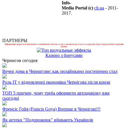
Info-
Media Portal (c)
ch.ua
- 2011-
2017.
ПАРТНЕРЫ
Інформація надається виключно з ознайомчою метою та не є закликом до участі в азартних іграх чи рекламою азартних
розваг.
Казино з бонусами
Чернигов сегодня
Вечер дома в Чернигове: как онлайнкино постепенно стал
Роль ІТ у відновленні економіки Чернігова після кризи
ТОП 5 причин, чому треба оформити автоцивілку вже
сьогодні
Френсіс Гойя (Francis Goya) Вперше в Чернігові!!!
Як аптеки "Подорожник" вбивають Українців