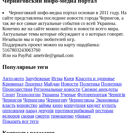
Черниговский инфо-медиа портал
Черниговкий инфо-медиа портал основан в 2011 году. На
сайте представлены последние новости города Чернигов, а
так же все самые актуальные события со всей Украины.
Конечно же на сайте можно найти и новости всего мира.
Актуальные темы которые обсуждают и о которых говорят.
Незабыли мы и про любителей игр.
Поддержать проект можно на карту ощадбанка:
5167803243063760
Или на PayPal: ametvile@gmail.com
Популярные теги
Авто-мото
Зарубежные
Игры
Киев
Красота и здоровье
Криминал
Лоцерил
Майдан
Новости
Политика
Политики
Происшествия
Региональные новости
Свежие анекдоты
Спорт
Технологии
Украина
Ученые
Фоторепортаж
Чернігів
Чернигов
Чернигова
Чернигову
Черниговцы
Экономика
власть
воровство
займы
кино
коррупция
кредит
купить
оппозиция
парад дерунів
противогрибковый
ресторан
велюров
скорая
смерти
тимошенко
убивает
Показать все теги
Контакты редакции