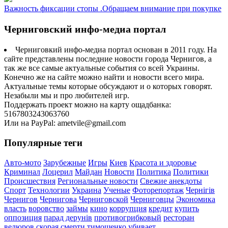
Важность фиксации стопы .Обращаем внимание при покупке
Черниговский инфо-медиа портал
Черниговкий инфо-медиа портал основан в 2011 году. На
сайте представлены последние новости города Чернигов, а
так же все самые актуальные события со всей Украины.
Конечно же на сайте можно найти и новости всего мира.
Актуальные темы которые обсуждают и о которых говорят.
Незабыли мы и про любителей игр.
Поддержать проект можно на карту ощадбанка:
5167803243063760
Или на PayPal: ametvile@gmail.com
Популярные теги
Авто-мото
Зарубежные
Игры
Киев
Красота и здоровье
Криминал
Лоцерил
Майдан
Новости
Политика
Политики
Происшествия
Региональные новости
Свежие анекдоты
Спорт
Технологии
Украина
Ученые
Фоторепортаж
Чернігів
Чернигов
Чернигова
Черниговской
Черниговцы
Экономика
власть
воровство
займы
кино
коррупция
кредит
купить
оппозиция
парад дерунів
противогрибковый
ресторан
велюров
скорая
смерти
тимошенко
убивает