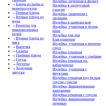
Индейка, печенная в фольге
→
Блюда из рыбы и
Индейка в цитрусовой
морепродуктов
глазури
→
Первые блюда
Индейка, сваренная с
→
Вторые блюда из
овощами
муки
Индейка в шампанском
→
Рецепты для
Индейка, тушенная в белом
микроволновых
вине
печей
Индейка для дня
→
Вторые блюда из
Благодарения
мяса
Индейка, тушенная в винном
→
Выпечка
соусе
→
Салаты
Индейка отварная
→
Грибные блюда
Индейка, тушенная с грибами
→
Соусы
Индейка отварная по-
→
Десерты
кабардински
→
Холодные
Индейка, тушенная с
закуски
фруктами
Индейка отварная под белым
соусом с рисом
Индейка, фаршированная
каштанами
Индейка отварная с соусом
Индейка, фаршированная
печенью