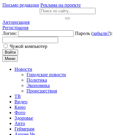
Письмо редакции
Реклама на проекте
Авторизация
Регистрация
Логин:
Пароль (
забыли?
):
Чужой компьютер
Войти
Меню
Новости
Городские новости
Политика
Экономика
Происшествия
ТВ
Видео
Кино
Фото
Здоровье
Авто
Геймерам
Аниме Че