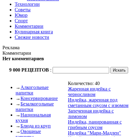
Технологии
Советы
Юмор
Спорт
Комментарии
Кулинарная книга
Свежие новости
Реклама
Комментарии
Нет комментариев
9 000 РЕЦЕПТОВ
:
Количество: 40
→
Алкогольные
Жаренная индейка с
напитки
черносливом
→
Консервирование
Индейка, жаренная под
→
Безалкогольные
сметанным соусом с изюмом
напитки
Запеченная индейка с
→
Национальная
лимоном
кухня
Индейка, панированная с
→
Блюда из круп
грибным соусом
→
Овощные
Индейка "Мари-Мадлен"
гарниры