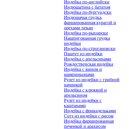
Индейка по-английски
Индюшатина с бататом
Индейка по-бургундски
Индюшачья грудка,
фаршированная курагой и
орехами пекан
Индейка по-рыцарски
Нашпигованная грудка
индейки
Индейка по-строгановски
Паштет из индейки
Индейка с апельсинами
Рождественская индейка
Индейка с вином и
шампиньонами
Рулет из индейки с грибной
начинкой
Индейка с клюквой и
апельсином
Рулет из индейки с
каштанами
Индейка с фрикадельками
Сотэ из индейки с рисом
Индейка фаршированная
печенкой и арахисом