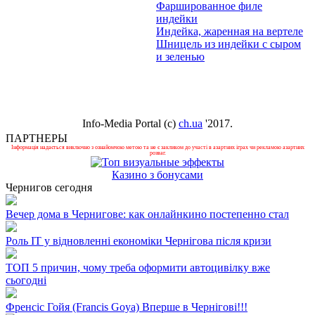
Фаршированное филе
индейки
Индейка, жаренная на вертеле
Шницель из индейки с сыром
и зеленью
Info-Media Portal (c)
ch.ua
'2017.
ПАРТНЕРЫ
Інформація надається виключно з ознайомчою метою та не є закликом до участі в азартних іграх чи рекламою азартних
розваг.
Казино з бонусами
Чернигов сегодня
Вечер дома в Чернигове: как онлайнкино постепенно стал
Роль ІТ у відновленні економіки Чернігова після кризи
ТОП 5 причин, чому треба оформити автоцивілку вже
сьогодні
Френсіс Гойя (Francis Goya) Вперше в Чернігові!!!