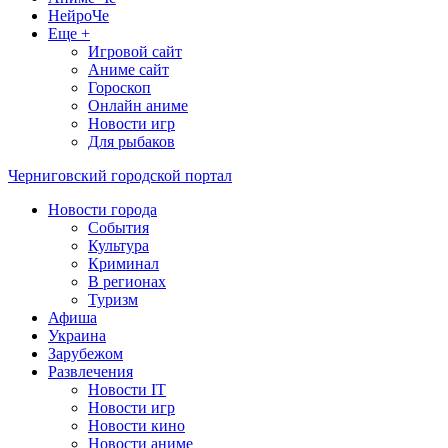
НейроЧе
Еще +
Игровой сайт
Аниме сайт
Гороскоп
Онлайн аниме
Новости игр
Для рыбаков
Черниговский городской портал
Новости города
События
Культура
Криминал
В регионах
Туризм
Афиша
Украина
Зарубежом
Развлечения
Новости IT
Новости игр
Новости кино
Новости аниме