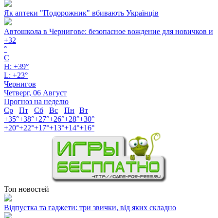
Як аптеки "Подорожник" вбивають Українців
Автошкола в Чернигове: безопасное вождение для новичков и
+
32
°
C
H:
+
39°
L:
+
23°
Чернигов
Четверг, 06 Август
Прогноз на неделю
Ср
Пт
Сб
Вс
Пн
Вт
+
35°
+
38°
+
27°
+
26°
+
28°
+
30°
+
20°
+
22°
+
17°
+
13°
+
14°
+
16°
Топ новостей
Відпустка та гаджети: три звички, від яких складно