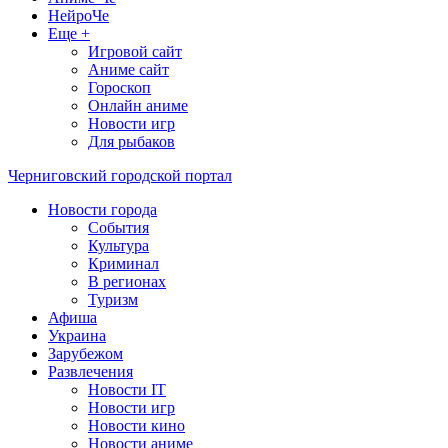
НейроЧе
Еще +
Игровой сайт
Аниме сайт
Гороскоп
Онлайн аниме
Новости игр
Для рыбаков
Черниговский городской портал
Новости города
События
Культура
Криминал
В регионах
Туризм
Афиша
Украина
Зарубежом
Развлечения
Новости IT
Новости игр
Новости кино
Новости аниме