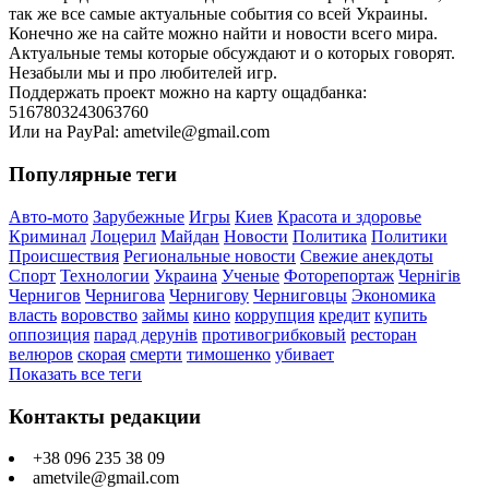
так же все самые актуальные события со всей Украины.
Конечно же на сайте можно найти и новости всего мира.
Актуальные темы которые обсуждают и о которых говорят.
Незабыли мы и про любителей игр.
Поддержать проект можно на карту ощадбанка:
5167803243063760
Или на PayPal: ametvile@gmail.com
Популярные теги
Авто-мото
Зарубежные
Игры
Киев
Красота и здоровье
Криминал
Лоцерил
Майдан
Новости
Политика
Политики
Происшествия
Региональные новости
Свежие анекдоты
Спорт
Технологии
Украина
Ученые
Фоторепортаж
Чернігів
Чернигов
Чернигова
Чернигову
Черниговцы
Экономика
власть
воровство
займы
кино
коррупция
кредит
купить
оппозиция
парад дерунів
противогрибковый
ресторан
велюров
скорая
смерти
тимошенко
убивает
Показать все теги
Контакты редакции
+38 096 235 38 09
ametvile@gmail.com