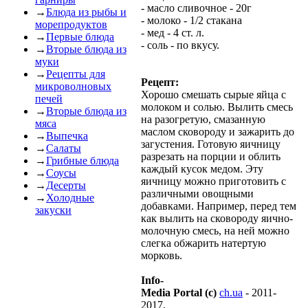
- масло сливочное - 20г
→
Блюда из рыбы и
- молоко - 1/2 стакана
морепродуктов
- мед - 4 ст. л.
→
Первые блюда
- соль - по вкусу.
→
Вторые блюда из
муки
→
Рецепты для
Рецепт:
микроволновых
Хорошо смешать сырые яйца с
печей
молоком и солью. Вылить смесь
→
Вторые блюда из
на разогретую, смазанную
мяса
маслом сковороду и зажарить до
→
Выпечка
загустения. Готовую яичницу
→
Салаты
разрезать на порции и облить
→
Грибные блюда
каждый кусок медом. Эту
→
Соусы
яичницу можно приготовить с
→
Десерты
различными овощными
→
Холодные
добавками. Например, перед тем
закуски
как вылить на сковороду яично-
молочную смесь, на ней можно
слегка обжарить натертую
морковь.
Info-
Media Portal (c)
ch.ua
- 2011-
2017.