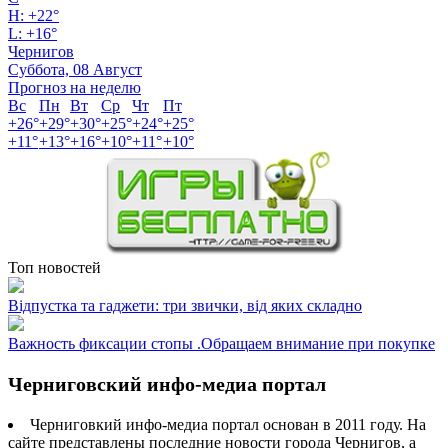
H:
+
22°
L:
+
16°
Чернигов
Суббота, 08 Август
Прогноз на неделю
Вс
Пн
Вт
Ср
Чт
Пт
+
26°
+
29°
+
30°
+
25°
+
24°
+
25°
+
11°
+
13°
+
16°
+
10°
+
11°
+
10°
Топ новостей
Відпустка та гаджети: три звички, від яких складно
Важность фиксации стопы .Обращаем внимание при покупке
Черниговский инфо-медиа портал
Черниговкий инфо-медиа портал основан в 2011 году. На
сайте представлены последние новости города Чернигов, а