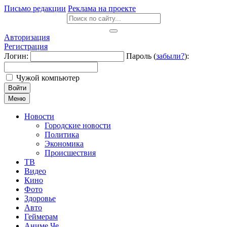
Письмо редакции
Реклама на проекте
Авторизация
Регистрация
Логин:
Пароль (
забыли?
):
Чужой компьютер
Войти
Меню
Новости
Городские новости
Политика
Экономика
Происшествия
ТВ
Видео
Кино
Фото
Здоровье
Авто
Геймерам
Аниме Че