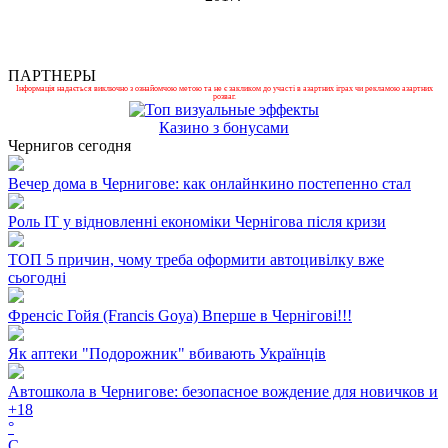
ПАРТНЕРЫ
Інформація надається виключно з ознайомчою метою та не є закликом до участі в азартних іграх чи рекламою азартних
розваг.
Казино з бонусами
Чернигов сегодня
Вечер дома в Чернигове: как онлайнкино постепенно стал
Роль ІТ у відновленні економіки Чернігова після кризи
ТОП 5 причин, чому треба оформити автоцивілку вже
сьогодні
Френсіс Гойя (Francis Goya) Вперше в Чернігові!!!
Як аптеки "Подорожник" вбивають Українців
Автошкола в Чернигове: безопасное вождение для новичков и
+
18
°
C